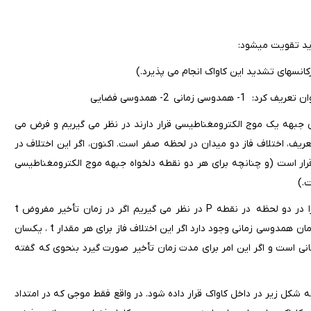
کانسهای تشدید این کاواک انجام می پذیرد.)
ریف همدوسی فضایی دو نقطه P2 , P1 را که در لحظه t = 0 روی جبهه یک موج الکترومغناطیسی قرار دارند در نظر می گیریم و فرض می
باشد بنابر تعریف، اختلاف فاز دو میدان در لحظه صفر است. اکنون، اگر این اختلاف در
ار است (و چنانچه برای هر دو نقطه دلخواه جبهه موج الکترومغناطیسی
.)
حال برای تعریف همدوسی زمانی، میدان الکتریکی موج الکترومغناطیسی را در دو لحظه در نقطه P در نظر می گیریم اگر در زمان تأخیر مفروض t
اختلاف فاز دو میدان در هر لحظه t یکسان باقی بماند می گوییم در مدت زمان همدوسی زمانی وجود دارد اگر این اختلاف فاز برای هر مقدار t ، یکسان
ی کامل زمانی است و اگر این امر برای مدت زمان تأخیر صورت گیرد بنحوی که گفته
شکل زیر در داخل کاواک قرار داده شود. در واقع فقط موجی که در امتداد