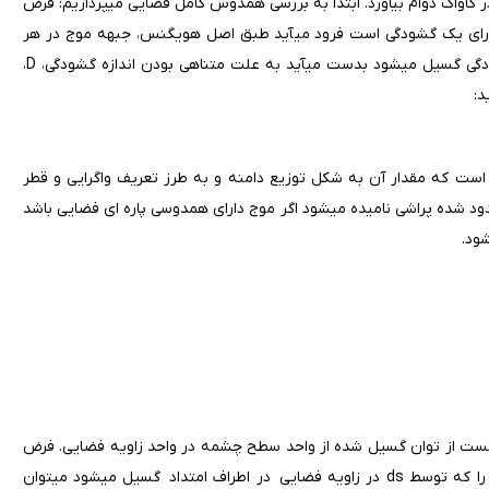
کاواک منتشر می‎شود (یا در امتدادی که خیلی نزدیک به آن است) می‎توان در کاواک دوام بیاورد. ابتدا به بررسی همدوس کامل فضایی می‎پردازیم: فرض
می‎شود باریکه ای با شدت یکنواخت و جبهه موج تخت روی پرده s که دارای یک گشودگی است فرود می‎آید طبق اصل هویگنس، جبهه موج در هر
صفحه P در پشت پرده با برهم نهش موجهای جزئی که از هر نقطه گشودگی گسیل می‎شود بدست می‎آید به علت متناهی بودن اندازه گشودگی، D،
است که مقدار آن به شکل توزیع دامنه و به طرز تعریف واگرایی و قطر
باریکه بستگی دارد باریکه ای که واگرایی آن از معادله بالا بدست می‎آید محدود شده پراشی نامیده می‎شود اگر موج دارای همدوسی پاره ای فضایی باشد
ست)
رتست از توان گسیل شده از واحد سطح چشمه در واحد زاویه فضایی. فرض
می کنیم که ds جزء مساحت در نقطه O در سطح چشمه باشد توان dp را که توسط ds در زاویه فضایی در اطراف امتداد گسیل می‎شود می‎توان