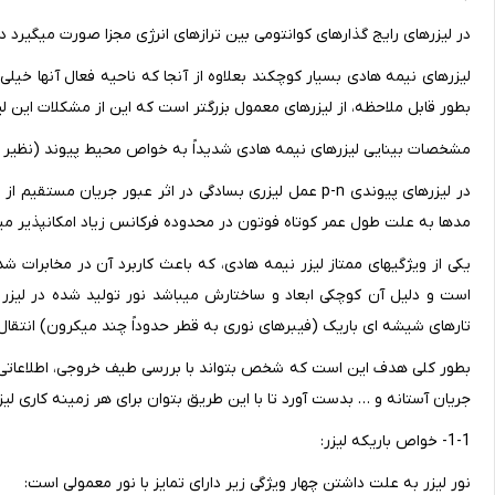
در لیزرهای رایج گذارهای کوانتومی بین ترازهای انرژی مجزا صورت می‎گیرد در حالیکه در لیزر نیمه هادی گذارها به خواص نوری مواد بستگی دارند.
لیزرهای نیمه هادی بسیار کوچکند بعلاوه از آنجا که ناحیه فعال آنها خ
بطور قابل ملاحظه، از لیزرهای معمول بزرگتر است که این از مشکلات این لیزر
مشخصات بینایی لیزرهای نیمه هادی شدیداً به خواص محیط پیوند (نظیر 
مدها به علت طول عمر کوتاه فوتون در محدوده فرکانس زیاد امکانپذیر می‎باشد که این مدولاسیون توسط جریان تزریقی انجام می‎شود.
یکی از ویژگیهای ممتاز لیزر نیمه هادی، که باعث کاربرد آن در مخابرات ش
است و دلیل آن کوچکی ابعاد و ساختارش م
تارهای شیشه ای باریک (فیبرهای نوری به قطر حدوداً چند میکرون) انتقال 
بطور کلی هدف این است که شخص بتواند با بررسی طیف خروجی، اطلاعاتی راج
جریان آستانه و … بدست آورد تا با این طریق بتوان برای هر زمینه کاری لیز
1-1- خواص باریکه لیزر:
نور لیزر به علت داشتن چهار ویژگی زیر دارای تمایز با نور معمولی است: