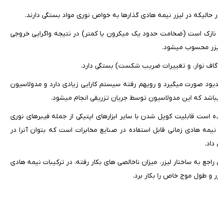
یلی نازک است (ضخامت حدود یک میکرون یا کمتر) در نتیجه واگرایی خروجی
 محسوب می‎شود.
گاف نوار، و تغییرات ضریب شکست) بستگی دارد.
در لیزرهای پیوندی p-n عمل لیزری بسادگی در اثر عبور جریان مستقیم از دیود صورت می‎گیرد و رویهم رفته سیستم کارایی زیادی دارد و مدولاسیون
ده است قابلیت کوپل شدن با سایر ابزارهای اپتیکی از جمله فیبرهای نوری
ی‎باشد نور تولید شده در لیزر نیمه هادی زمانی قابل استفاده در صنایع مخابرات است که بتوان آنرا در
داد.
ع به ساختار لیزر، میزان ناخالصی های بکار رفته، در ترکیبات نیمه هادی
ر و طول موج خاص را بکار برد.