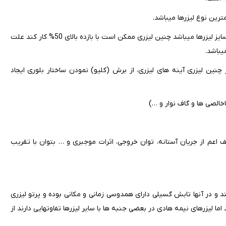
نوع لیزرها می‎باشد.
توان الکتریکی مصرف شده برای راه اندازی لیزر نیم رسانا بسیار پایین تر از سایز لیزرها می‎باشد چنین لیزری ممکن است با بازده بالای 50% کار کند علت
.
 چنین لیزری آینه های لیزری، از برش (کلیو) نمودن ساختار بلوری ایجاد
اخالصی ها و گاف نوار و …)
 اعم از جریان آستانه، توان خروجی، اثرات موجبری و … بتوان با تقریب
د و در آنها تابش گسیلی دارای همدوسی زمانی و مکانی بوده و پرتو لیزری
اما لیزرهای نیمه هادی در بعضی جنبه ها با سایر لیزرها تفاوتهایی دارند از