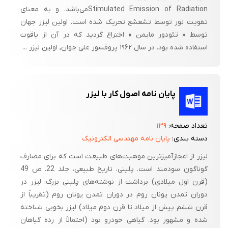
Stimulated Emission of Radiationمی‌‌باشد. و به معنای
تقویت نور توسط تشعشع تحریک شده است. اولین لیزر جهان
توسط « تئودور مایمن » اختراع گردید که در آن از یاقوت
استفاده شده بود. در سال ۱۹۶۲ پروفسور علی جوان, اولین لیزر ...
پایان نامه اصول کار با لیزر
تعداد صفحه:
۱۳۹
دسته بندی:
پایان نامه مهندسی الکترونیک
لیزر از اعجاز‌آمیز‌ترین موهبت‌های طبیعت است که برای مصارف
گوناگون سودمند است. پلینی، تاریخ طبیعی، جلد 22. ص 49
(قرن اول میلادی) برداشت از نوشته‌های پلینی بزرگ: لیزر در
دوران تمدن یونان روم در دوران تمدن یونان روم (تقریباً از
قرن ششم پیش‌ از میلاد تا قرن دوم میلاد) لیزر بخوبی شناخته
شده و مشهور بود. گیاهی خودرو بود (احتمالاً از رده گیاهان