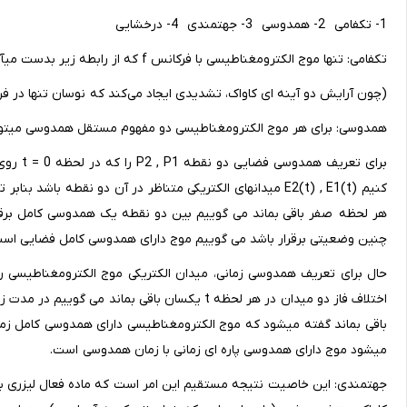
1- تکفامی 2- همدوسی 3- جهتمندی 4- درخشایی
تکفامی: تنها موج الکترومغناطیسی با فرکانس f که از رابطه زیر بدست می‎آید تقویت می‎شود:
(چون آرایش دو آینه ای کاواک، تشدیدی ایجاد می‌کند که نوسان تنها در فر
همدوسی: برای هر موج الکترومغناطیسی دو مفهوم مستقل همدوسی می‎توان تعریف کرد: 1- همدوسی زمانی 2- همدوسی فضایی
برای تع
کنیم E2(t) , E1(t) میدانهای الکتریکی متناظر در آن دو نقطه 
هر لحظه صفر باقی بماند می گوییم بین دو نقطه یک همدوسی کامل برقر
چنین وضعیتی برقرار باشد می گوییم موج دارای همدوسی کامل فضایی است
باقی بماند گفته می‎شود که موج الکترومغناطیسی دارای همدوس
می‎شود موج دارای همدوسی پاره ای زمانی با زمان همدوسی است.
جهتمندی: این خاصیت نتیجه مستقیم این امر است که ماده فعال لیزری به 