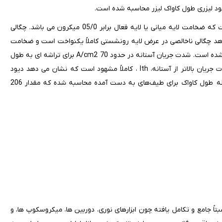
یود لیزری طول کاواک لیزر محاسبه شده است.
ساختار دیود لیزری از 5 لایه رونشستی توسط دستگاه LPE تهیه شده است که ضخامت لایه میانی یا لایه فعال برابر 05/0 میکرون می باشد. چگالی
ست که نشان می دهد چگالی ناخالصی در عرض لایه رونشستی کاملاً یکنواخت است و ضخامت
لایه ها از 8 میکرون تا 05/0 میکرون به وسیله دستگاه AFM اندازه گیری شده است. شدت جریان آستانه در حدود A/cm2 70 برای تراشه ای به طول
و عرض 200*300 میکرون محاسبه شده است. مدهای ظاهر شده در شدت جریان بالاتر از آستانه، Ith ، کاملاً مشهود است که نشان می دهد دیود
ساخته شده پرتو لیزری از خود تابش می کند. در نهایت با استفاده از رابطه طول کاواک برای طیف‌های به دست آمده محاسبه شده که مقدار 206
ث نسبتاً جامع و تکامل یافته چون ابزارهای نوری، دوربین ها، میکروسکوپ ها، و