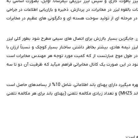
لیزر یاقوت، گازی و سپس لیزر تزریقی نیمرسانا. اوایل، بصورت اساسی به
 بالقوه لیزر در مخابرات، در پردازش، ذخیره و بازاریابی اطلاعات در جراحی
یزر در مرحله ای از تولید سوخت هسته ای و دگرگونی های عظیم در مخابرات
، جایگزین بسیار باارزش برای اتصال های سیمی مطرح شود بطور کلی لیزر
ر نیمه هادی، بیشتر بخاطر داشتن ساختار بسیار کوچک و نسبتاً ارزان با
. بسامد نخستین لیزر، یاقوت، در طول موج عبارتست از که کمیت مورد توجه هر مهندس مخابرات است
حال اگر فقط 1% از این بسامد حامل برای پهنای باند اطلاعاتی بکار گرفته شود در این صورت یک کانال مخابراتی فراهم می‎آید که ظرفیت آن دو تا سه
برخی ارتباط های تقویت رادیویی میکروموجی که شرکت مخابرات از آن ها بهره می‎گیرد دارای پهنای باند اطلاعاتی، شامل 10% از بسامدهای حاصل است
در نتیجه یک باریکه لیزر می‎تواند تعداد زیادی برنامه تلویزیونی (با پهنای باند MHZ5) و تعداد زیادی مکالمه تلفنی (پهنای باند برای هر مکالمه تلفنی
ه است: