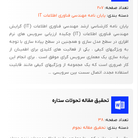
سال می‌باشد.
تعداد صفحه:
۲۰۷
دسته بندی:
پایان نامه مهندسی فناوری اطلاعات IT
می‌بایست به این جهان بزرگ مقیاس به عنوان یک کل و سیستمی
فیزیکی نگریست که وظیفه ما شناخت قانونهای حاکم بر دینامیک آن
پایان نامه کارشناسی ارشد مهندسی فناوری اطلاعات (IT) گرایش
است.
مهندسی فناوری اطلاعات (IT) چکیده ارزیابی سرویس های نرم
افزاری در سطح مدل سازی و همچنین در سطح پیاده سازی با توجه
به ویژگیهای کیفی ، یکی از فعالیت های کلیدی برای اطمینان از
پیاده سازی یک معماری سرویس گرای موفق است . برای انجام این
کار ضروری است که یک مجموعه از ویژگیهای کیفی مانند قابلیت
کیهانشناسی پیش نسبیتی
استفاده مجدد، اتصال سست بین سرویسی، ...
در زمان ایزاک نیوتن، جهان خورشید مرکزی کوپرنیک- گالیله- کپلر،
مورد پذیرش قرار گرفته بود. بشربر سیاره‌ای متوسط زندگی می‌کرد که
حول ستاره‌ای با اندازه‌ای متوسط می‌چرخید. ستاره‌ها مفهومی چون
تحقیق مقاله تحولات ستاره
خورشید ما داشتند و موقعیتی ثابت در جهانی ایستا.راه شیری تجمعی از
ستاره‌های بی‌رمقی بودند که توسط تلسکوپ گالیله رویت می‌شدند. اما
تعداد صفحه:
۳۸
انسان هنوز در منظومه‌ای قرار داشت که مرکز جهان بحساب می‌آمد.
دسته بندی:
تحقیق مقاله نجوم
اولین نظریه گرانشی هنگامی مطرح شد که نیوتن کتاب اصول فلسفه