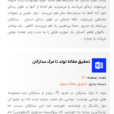
جالب است بدانید که ستاره‌ها هم مانند انواع موجودات زنده متولد
طبیعت را در 1687 میلادی منتشر کرد. با این نظریه، نیوتن توانست
می‌شوند، زندگی می‌کنند و می‌میرند. هر کدام از آنها در طول زندگی
قانونهای تجربی کپلر را توضیح دهد که در آنها سیارات در مدارهایی
خود که گاها به میلیاردها سال هم می‌رسد، دچار تغییر و تحولات
مختلفی می‌شوند. نگاه اجمالی در طول زندگی انسان ، ستارگان
بیضوی می‌چرخند و خورشید در یکی از کانونهای آن قرار دارد. اولین
بی‌شمار راه شیری ، عملا بی‌تغییر به نظر می‌رسند. گاهی ، یک نواختر
موفقیت این نظریه پیش ‌بینی‌های صحیح در رویت دنباله‌دار هالی
، ناگهان ظاهر آشنای یک صورت فلکی را به مدت چند هفته عوض
بود.]4[
می‌کند و دوباره ...
در دوره ما نیز هنوز نظریه گرانشی نیوتن برای توصیف مکانیزم حرکت
بسیاری از سیارات و ماهواره‌ها کافیست. و در حد غیر نسبیتی از نظریه
گرانش نسبیتی اینشتین بدست می‌آید و در این محدوده همان تبیینی
تحقیق مقاله تولد تا مرگ ستارگان
را از کیهانشناسی می‌دهد که گرانش نسبیتی دارد.
نیوتن، در سال 1691میلادی بر اساس نظریه‌اش، کیهانشناسی خودش
تعداد صفحه:
۲۳
را فرموله کرد. از آنجائیکه همه اجسام جرمدار یکدیگر را جذب می‌کنند،
دسته بندی:
تحقیق مقاله نجوم
یک سیستم محدود از توزیع ستاره‌ها در ناحیه‌ای محدود از فضا، تحت
تولد تا مرگ ستارگان در حدود 75 درصد از ستارگان جزء مجموعه
جاذبه خودشان فروپاشیده می‌شوند. اما این فروپاشی مشاهده نشد.
های دوتایی هستند. دوتایی یک جفت ستاره است که دو عضو آن
نیوتن درپی جستجوی دلیلی برای این پایداری برآمد.ولی به اشتباه،
دور یکدیگر در چرخشند. خورشید جزء این ستارگان نیست اما
نتیجه گرفت که خودگرانشی سیستم محدودی از ستاره‌ها که دارای
نزدیکترین ستاره به خورشید که پروکسیما سنتوری (قنطورس) نام