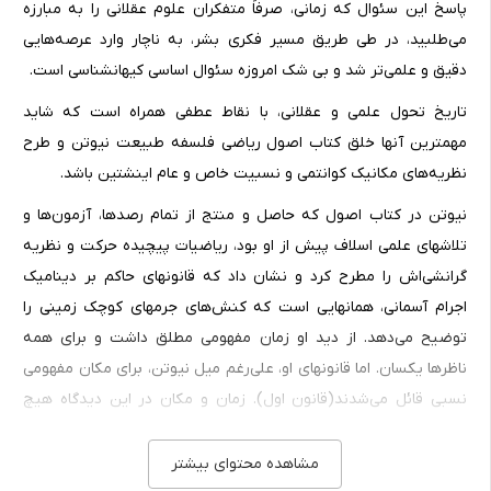
پاسخ این سئوال که زمانی، صرفاً متفکران علوم عقلانی را به مبارزه
می‌طلبید، در طی طریق مسیر فکری بشر، به ناچار وارد عرصه‌هایی
دقیق و علمی‌تر شد و بی شک امروزه سئوال اساسی کیهانشناسی است.
تاریخ تحول علمی و عقلانی، با نقاط عطفی همراه است که شاید
مهمترین آنها خلق کتاب اصول ریاضی فلسفه طبیعت نیوتن و طرح
نظریه‌های مکانیک کوانتمی و نسبیت خاص و عام اینشتین باشد.
نیوتن در کتاب اصول که حاصل و منتج از تمام رصدها، آزمون‌ها و
تلاشهای علمی اسلاف پیش از او بود، ریاضیات پیچیده حرکت و نظریه
گرانشی‌اش را مطرح کرد و نشان داد که قانونهای حاکم بر دینامیک
اجرام آسمانی، همانهایی است که کنش‌های جرمهای کوچک زمینی را
توضیح می‌دهد. از دید او زمان مفهومی مطلق داشت و برای همه
ناظرها یکسان. اما قانونهای او، علی‌رغم میل نیوتن، برای مکان مفهومی
نسبی قائل می‌شدند(قانون اول). زمان و مکان در این دیدگاه هیچ
ارتباطی با هم نداشتند.
مشاهده محتوای بیشتر
مدل کیهانشناسی نیوتن که براساس نظریه گرانشی او سازماندهی شده