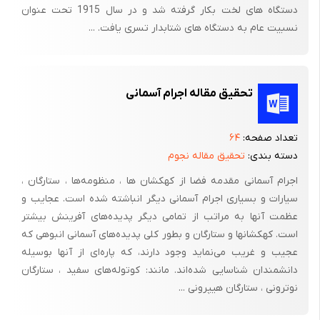
دستگاه های لخت بکار گرفته شد و در سال 1915 تحت عنوان
رابرستون - واکر در حضور میدانهای حقیقی نرده‌ای خود برهم کنشی و با
نسبیت عام به دستگاه های شتابدار تسری یافت. ...
متریکهای تبهگن و اعمال شرایط خاصی که با انتخاب چارت ویژه‌ای
حاصل می‌گردد برای معادلات میدان اینشتین جوابهائی کاملاً هموار
بدست می‌آوریم.در فصل سوم کیهانشناسی کوانتمی مورد نقد و بررسی
تحقیق مقاله اجرام آسمانی
قرار می‌گیرد.
در فصل چهارم با استفاده از نتایج حاصل از فصل سوم، مدل مطرح
تعداد صفحه:
۶۴
شده در فصل دوم، در محدوده کوانتمی حل و تحلیل شده است. در این
دسته بندی:
تحقیق مقاله نجوم
بررسی توابع موجی که از حل معادله ویلر- دویت بدست می‌آیند بر
اجرام آسمانی مقدمه فضا از کهکشان ها ، منظومه‌ها ، ستارگان ،
مسیرهای کلاسیکی منطبق‌اند.
سیارات و بسیاری اجرام آسمانی دیگر انباشته شده است. عجایب و
عظمت آنها به مراتب از تمامی دیگر پدیده‌های آفرینش بیشتر
است. کهکشانها و ستارگان و بطور کلی پدیده‌های آسمانی انبوهی که
فصل اول
عجیب و غریب می‌نماید وجود دارند، که پاره‌ای از آنها بوسیله
کیهانشناسی
دانشمندان شناسایی شده‌اند. مانند: کوتوله‌های سفید ، ستارگان
نوترونی ، ستارگان هیپرونی ...
در ریگودا[1] یکی از کتابهای مقدس باستانی هندوستان آمده است:
«در آن زمان (زمانی که جهان هنوز ایجاد نشده بود)، نه چیزی وجود