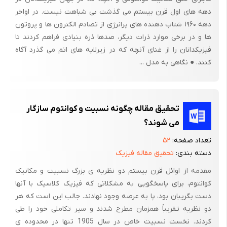
دهه های اول قرن بیستم می گذشت بی شباهت نیست. در اواخر
است، بدست می‌آید و منجر به معادله دیفرانسیلی درجه دومی از
دهه ۱۹۶۰ شتاب دهنده های پرانرژی از تصادم الکترون ها و پروتون
متریکها و مشتقات آنها می‌شود. حل این معادلات حالتهای کوانتمی
ها و در برخی موارد ذرات دیگر، صدها ذره بنیادی فراهم کردند تا
جهان را نشان می‌دهد.
فیزیکدانان را از غنای آنچه که در زیرلایه های اتم می گذرد آگاه
روش دیگر استفاده از انتگرال مسیر فاینمن است که در آن تابع حالت
کنند. ● نگاهی به مدل ...
سیستم از جمع تاریخی کلیه متریکهای اقلیدسی فضای چهاربعدی که
مرزی بر فضای سه بعدی لورنتسی دارند، حاصل می‌گردد.]2[
تحقیق مقاله چگونه نسبیت و کوانتوم سازگار
بدین طریق یک گذار توپولوژیکی در هندسه فضا رخ می‌دهد. این
می شوند؟
روش در رفع مشکل تکنیگی و شرایط اولیه تا حدودی موفق بوده است.
تعداد صفحه:
۵۲
روش ذکر شده اخیر همراه با فرضیات دیگر دستمایه این نوشته
دسته بندی:
تحقیق مقاله فیزیک
می‌باشد که در چهار فصل تنظیم شده است.
مقدمه از اوائل قرن بیستم دو نظریه ی بزرگ نسبیت و مکانیک
در فصل اول، کیهانشناسی نسبیتی، متریک رابرستون – واکر، مدلهای
کوانتوم، برای پاسخگویی به مشکلاتی که فیزیک کلاسیک با آنها
استاندارد، موفقیتها و نقایص و برخی طرحها در رفع آنها مطرح شده
دست بگریبان بود، پا به عرصه وجود نهادند. جالب این است که هر
است.
دو نظریه تقریباً همزمان مطرح شدند و سیر تکاملی خود را طی
کردند. نخست نسبیت خاص در سال 1905 تنها در محدوده ی
در فصل دوم مدلی پیشنهاد شده که با یک زمینه کیهانشناسی