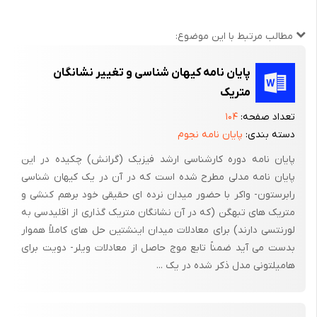
بود، شاید اولین مدل علمی در این زمینه باشد. جهان در این مدل،
دارای توزیعی یکنواخت از ماده، در فضایی نامحدود اقلیدسی، ایستا اما
مطالب مرتبط با این موضوع:
ناپایدار بود.
پایان نامه کیهان شناسی و تغییر نشانگان
حدود دو قرن بعد، انقلاب دیگری رخ داد. نظریه نسبیت خاص
متریک
اینشتین در سال 1905، بر مفهوم مطلق بودن زمان خط بطلان کشید.
بر این اساس زمان وقوع یک رویداد از دید ناظرهای مختلف، متفاوت
تعداد صفحه:
۱۰۴
بود؛ همانطور که مکان رویداد از دید این ناظرها تفاوت داشت.
دسته بندی:
پایان نامه نجوم
پایان نامه دوره کارشناسی ارشد فیزیک (گرانش) چکیده در این
فضا (مکان) و زمان که پیش از این دو مفهوم مجرد و جدا از هم بودند
پایان نامه مدلی مطرح شده است که در آن در یک کیهان شناسی
به عنوان دو جزء از یک مفهوم کلی، یعنی فضازمان مطرح شدند. در این
رابرستون- واکر با حضور میدان نرده ای حقیقی خود برهم کنشی و
نظریه ناظران در چارچوبهای لخت درک یکسانی از رویدادهای اطراف
متریک های تبهگن (که در آن نشانگان متریک گذاری از اقلیدسی به
داشتند، اما در فضازمانی تخت.
لورنتسی دارند) برای معادلات میدان اینشتین حل های کاملاً هموار
ده سال پس از آن در سال 1915 اینشتین، اعلام کرد که قانونهای
بدست می آید ضمناً تابع موج حاصل از معادلات ویلر- دویت برای
هامیلتونی مدل ذکر شده در یک ...
فیزیکی برای همه مشاهده‌گرها چه لخت و چه غیر لخت یکسان‌اند، و
در ناحیه کوچکی از فضازمان نمی‌توان بین سقوط ازاد یک جسم در
میدان گرانشی و حرکت با شتاب یکنواخت در غیاب میدان گرانشی