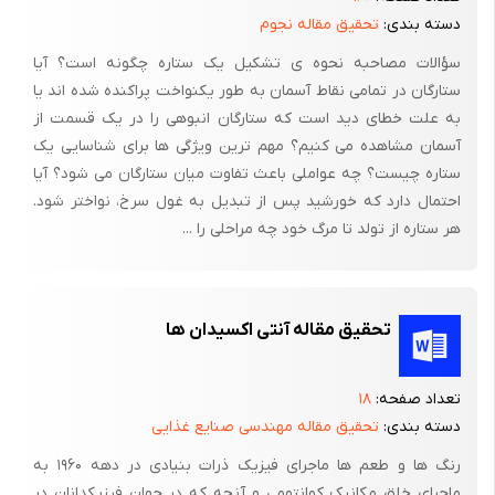
از این نقاط‌اند. قضایای تکینگی در نسبیت عام کلاسیکی بوسیله پنروز
دسته بندی:
تحقیق مقاله نجوم
و هاوکینگ اثبات شدند.
سؤالات مصاحبه نحوه ی تشکیل یک ستاره چگونه است؟ آیا
این تکینگی که در زمانهای بسیار اولیه جهان به وقوع می‌پیوندد، شروع
ستارگان در تمامی نقاط آسمان به طور یکنواخت پراکنده شده اند یا
به علت خطای دید است که ستارگان انبوهی را در یک قسمت از
جهان را از نقطه‌ای با ابعاد زیر اتمی نشان می‌دهد. نسبیت عام
آسمان مشاهده می کنیم؟ مهم ترین ویژگی ها برای شناسایی یک
نظریه‌ای کلاسیکی است و در توصیف چنین نقاطی عاجز می‌ماند.
ستاره چیست؟ چه عواملی باعث تفاوت میان ستارگان می شود؟ آیا
پس بررسی چنین نقاطی نظریه‌ای کوانتمی را می‌طلبد که با گرانش
احتمال دارد که خورشید پس از تبدیل به غول سرخ، نواختر شود.
(نسبیت عام) سازگار شده و قادر به تعیین شرایط اولیه حاکم بر
هر ستاره از تولد تا مرگ خود چه مراحلی را ...
حالتهای نخستین جهان باشد.
تلاش برای ایجاد یک نظریه کامل و جامع کوانتم گرانشی که در حد، با
گرانش کلاسیکی هماهنگ باشد. از دهه 30 میلادی، تقریباً پس از خلق
تحقیق مقاله آنتی اکسیدان ها
نظریه مکانیک کوانتمی آغاز شد و تا امروز ادامه دارد.
تعداد صفحه:
۱۸
در این جستجو، یکی از مؤثرترین پیشنهادات در کوانتمی کردن گرانش،
دسته بندی:
تحقیق مقاله مهندسی صنایع غذایی
استفاده از روش کوانتش کانونیکی دیراک است، که حالت کوانتمی
سیستم توسط تابع موجی که تابعیتی از متریکها و میدانهای مادی است
رنگ ها و طعم ها ماجرای فیزیک ذرات بنیادی در دهه ۱۹۶۰ به
ماجرای خلق مکانیک کوانتومی و آنچه که در جهان فیزیکدانان در
بوسیله اعمال یک اپراتور هامیلتونی که شامل بخش هندسی و مادی