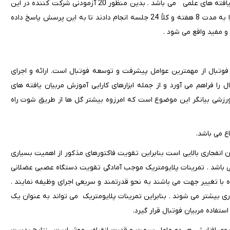
بدیهی است که دست یابی به این اهداف مستلزم طراحی تمرین بر اساس یافته های علمی می باشد . بدین منظور 20 آزمودنی شرکت کننده در این
تحقیق به دو گروه تقسیم شده و تمرینات منتخب پلایومتریک و با وزنه را به مدت 8 هفته و کلاً 24 جلسه انجام دادند تا به این پرسش پاسخ داده
و مفید واقع می شود .
 فوتبال از مهمترین عوامل پیشرفت و توسعه فوتبال است. ارائه و اجرای
را فراهم می آورد و از جمله ابزارهای کارایی آموزش مربیان یافته های
زشی بیانگر این موضوع است که امرزوه بیشتر گل ها از طریق شوت راه
ع می باشد.
 انفجاری بالایی است بنابراین تقویت فاکتورهای مذکور از اهمیت بسیاری
می باشد . تمرینات پلایومتریک موجب آمادگی تقویت دستگاه عصبی عضلانی
ه با تغییر جهت می باشند به نحو قدرتمند و سریعی اجرای وظیفه نمایند .
ری بیشتر می شوند . بنابراین تمرینات پلایومتریک می تواند به عنوان یک
اده مربیان فوتبال قرار گیرد.