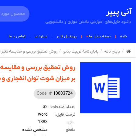
آنی پیپر
دانلود فایل‌های آموزشی دانش‌آموزی و دانشجویی
خانه
دسته بندی ها
پروفایل کاربر
درباره ما
تماس با ما
پایان نامه
پایان نامه تربیت بدنی
روش تحقیق بررسی و مقایسه تاثیرات دو روش
روش تحقیق بررسی و مقایسه تاث
بر میزان شوت توان انفجاری و سرعت بازیکنان 
Code: #
10003724
تعداد صفحات:
32
فرمت فایل:
word
سال:
1383
مقطع:
مشخص نشده