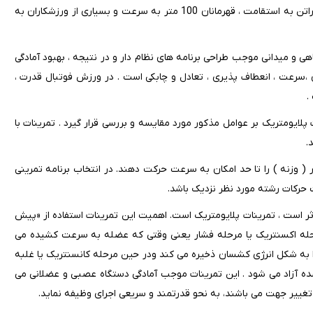
توسعه به دور نبوده است. بازیکنان فوتبال به قدرت و توان ، دوندگان ماراتن به استقامت ، قهرمانان 100 متر به سرعت و بسیاری از ورزشکاران به
ی و میدانی موجب طراحی برنامه های نظام دار و در نتیجه ، بهبود آمادگی
،سرعت ، انعطاف پذیری ، تعادل و چابکی است . در ورزش فوتبال قدرت ،
.
ایومتریک بر عوامل مذکور مورد مقایسه و بررسی قرار گیرد . تمرینات با
.
ر ( وزنه ) را تا حد امکان به سرعت حرکت دهند. در انتخاب برنامه تمرینی
 حرکات رشته مورد نظر نزدیک باشد.
ثر است ، تمرینات پلایومتریک است. اهمیت این تمرینات استفاده از «پیش
رحله اکسنتریک یا مرحله فشار یعنی وقتی که عضله به سرعت کشیده می
به شکل انرژی کشسان ذخیره می کند ودر حین مرحله کانسنتریک یا غلبه
ه آزاد می شود . این تمرینات موجب آمادگی دستگاه عصبی و عضلانی می
تغییر جهت می باشند، به نحو قدرتمند و سریعی اجرای وظیفه نماید.