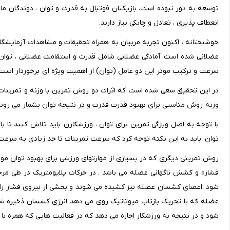
انعطاف پذیری ، تعادل و چابکی نیاز دارند.
خوشبختانه ، اکنون تجربه مربیان به همراه تحقیقات و مشاهدات آزمایشگاه
عضلانی شده است. آمادگی عضلانی شامل قدرت و استقامت عضلانی ، توان 
سرعت و ترکیب موثر این دو عامل (توان) از اهمیت ویژه ای برخوردار است 
در این تحقیق سعی شده است که اثرات دو روش تمرین با وزنه و تمرینات پل
وزنه روش مناسبی برای بهبود قدرت قدرت و در نتیجه توان بشمار می روند
با توجه به اصل ویژگی تمرین برای توان ، ورزشکارن باید تلاش کنند تا با
توان، باید به این نکته توجه کرد که سرعت تمرینات تا حد زیادی به سرعت
روش تمرینی دیگری که در بسیاری از مهارتهای ورزشی برای بهبود توان مو
فشار» و کشش ناگهانی عضله می باشد . در حرکات پلایومتریک در طی م
شود ،اعضای کشسان عضله نیز کشیده می شوند و بخشی از نیروی فشار را 
عضله که با تحریک بازتاب میوتاتیک روی می دهد انرژی کشسان ذخیره شد
شود و در نتیجه به ورزشکار اجازه می دهد که در فعالیت هایی که همره با 