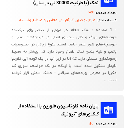
نمک (با ظرفیت 30000 تن در سال)
تعداد صفحه:
۳۴
دسته بندی:
طرح توجیهی کارآفرینی معادن و صنایع وابسته
- 1 مقدمه : نمک طعام جز مهمی از تبخیریهای پرکننده
حوضه‌های بزرگ و کانی تبخیری اصلی در دریاچه‌های نمکی و
حوضچه‌های شور عصر حاضر است. تنوع زیادی در خصوصیات
بافتی و لایه بندی نمک طعام وجود دارد، که بیشتر به محیط
رسوبگذاری بستگی دارد، که آیا در زیر آب در یک توده آبی تقریبا
پایدار تشکیل شده است، یا اینکه در یک حوضچه شوری که
مکررا در معرض چرخه‌های سیلابی - خشک شدگی قرار گرفته
است، ...
پایان نامه فلوتاسیون فلورین با استفاده از
کلکتورهای آنیونیک
تعداد صفحه:
۱۶۰