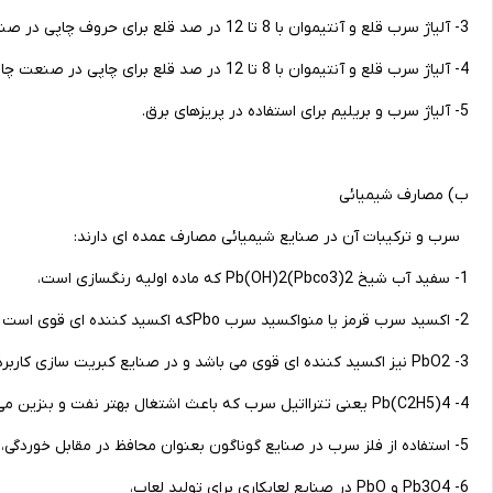
3- آلیاژ سرب قلع و آنتیموان با 8 تا 12 در صد قلع برای حروف چاپی در صنعت چاپ.
4- آلیاژ سرب قلع و آنتیموان با 8 تا 12 در صد قلع برای چاپی در صنعت چاپ.
5- آلیاژ سرب و بریلیم برای استفاده در پریزهای برق.
ب) مصارف شیمیائی
سرب و ترکیبات آن در صنایع شیمیائی مصارف عمده ای دارند:
1- سفید آب شیخ 2(Pbco3)Pb(OH)2 که ماده اولیه رنگسازی است،
2- اکسید سرب قرمز یا منواکسید سرب Pboکه اکسید کننده ای قوی است و به عنوان کمک ذوب استفاده می شود،
3- PbO2 نیز اکسید کننده ای قوی می باشد و در صنایع کبریت سازی کاربرد دارد،
4- Pb(C2H5)4 یعنی تترااتیل سرب که باعث اشتغال بهتر نفت و بنزین می شود و کاربرد وسیعی در صنایع نفت و پتروشیمی دارد،
5- استفاده از فلز سرب در صنایع گوناگون بعنوان محافظ در مقابل خوردگی،
6- Pb3O4 و PbO در صنایع لعابکاری برای تولید لعاب،