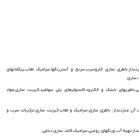
رمول PbO موارد مصرف آنها عبارتنداز:باطری سازی کلروسرب،سرنج و آستررنگها،سرامیک لعاب،پیگمانهای
سازی.
ف آن عبارتنداز:نساجی،باطریهای خشک و الکترود،الاستولرهای پلی سولفید،کبریت سازی،مواد
رنج یا سرب قرمز) به فرمول Pb3O4 موارد مصرف آن عبارتنداز: باطری سازی،سرامیک و لعاب،کبریت سازی،ترکیبات سرب و