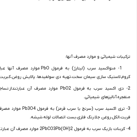
ترکیبات شیمیائی و موارد مصرف آنها:
1- منواکسید سرب (لیتارژ) به ف
کروم،لاستیک سازی سیمان سخت،تهیه دی سولفیدها، پالایش روغن،کبریت 
2- دی اکسید سرب به فرمول PbO2 موارد مصر
منفجره،آنالیزهای شیمیائی.
3- تری اکسید سرب (س
فریت،الکل،روغن جلا،رنگ فلزی،بست اتصالات لوله،شیشه.
4- کربنات بازیک سرب به فرمول 2PbCO3Pb(OH)2 موارد مصرف آن عبارتنداز:تهیه آب ورنگهای روغنی،سرامیک،کاغذ سازی،دباغی.