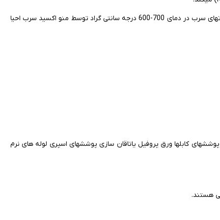
اکسیدهای سرب (سرنجی یا می نیم) و PbO2 می باشند اکسیدها و سیلیکاتهای سرب در دمای 700-600 درجه سانتی گراد توسط منو اکسید سرب احیا
پوششهای کابلها ورق پروفیل یاتاقان سازی پوششهای اسپری لوله های نرم