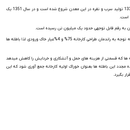
معدن آهنگران ملایر از معادن سرب و نقره کشور می باشد که از سال 1337 تولید سرب و نقره در این معدن شروع شده است و در سال 1351 یک
بار ورودی با عیارهای مختلف از11% تا 4% به کارخانه داده شده است که به توجه به راندمان طراحی کارخانه 75% و 4%عیار خاک ورودی لذا باطله ها
این باطله ها به کارخانه و دانه بدی زیر110m این باطله ها که قسمتی از هزینه های حمل و آتشکاری و خردایش را کاهش میدهد
ه مجدد این باطله ها بعنوان خوراک اولیه کارخانه جمع آوری شود که این
ر بگیرد.