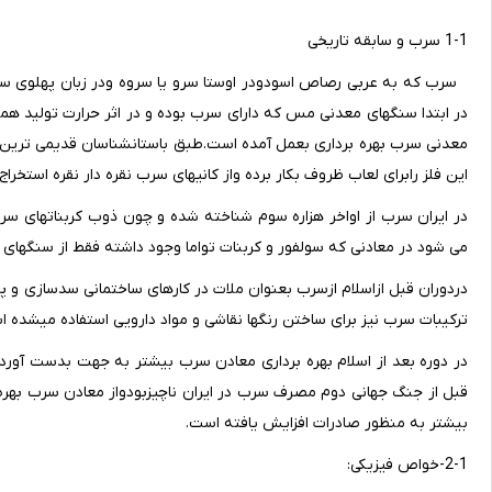
1-1 سرب و سابقه تاریخی
سرب که به عربی رصاص اسودودر اوستا سرو یا سروه ودر زبان پهلوی سرب
در ابتدا سنگهای معدنی مس که دارای سرب بوده و در اثر حرارت تولید هم
معدنی سرب بهره برداری بعمل آمده است.طبق باستانشناسان قدیمی ترین قو
این فلز رابرای لعاب ظروف بکار برده واز کانیهای سرب نقره دار نقره استخراج 
در ایران سرب از اواخر هزاره سوم شناخته شده و چون ذوب کربناتهای سر
می شود در معادنی که سولفور و کربنات تواما وجود داشته فقط از سنگهای مع
دردوران قبل ازاسلام ازسرب بعنوان ملات در کارهای ساختمانی سدسازی و پ
ترکیبات سرب نیز برای ساختن رنگها نقاشی و مواد دارویی استفاده میشده ا
در دوره بعد از اسلام بهره برداری معادن سرب بیشتر به جهت بدست آوردن 
قبل از جنگ جهانی دوم مصرف سرب در ایران ناچیزبودواز معادن سرب بهره 
بیشتر به منظور صادرات افزایش یافته است.
2-1-خواص فیزیکی: