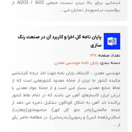
ابـتـدایـی بـرای بـالا بـردن نـسـبت حـجمی Al2O3 / SiO2 از
بـوکسیت دیـاسپوردار نـمـایان مـی ...
پایان نامه گل اخرا و کاربرد آن در صنعت رنگ
سازی
تعداد صفحه:
۱۳۸
دسته بندی:
پایان نامه مهندسی معدن
مهندسی معدن – اکتشاف پایان نامه جهت اخذ درجه کارشناسی
چکیده کشور ما ایران از جمله معدود کشورهایی است که از
لحاظ منابع معدنی بسیار غنی است و از جمله مواد معدنی با
ارزش ایران کانسارهای آهن می باشند که در تمام نقاط کشور
پراکنده اند آهن به اشکال گوناگون تشکیل ذخیره می دهد از
جمله ماگمایی(چادر ملو، گل گهر)، متاسوماتوز(چغارت)،
اسکارنی(همه کس) و رسوبی(بندرعباس). در مطالعه حاضر یکی
از ...