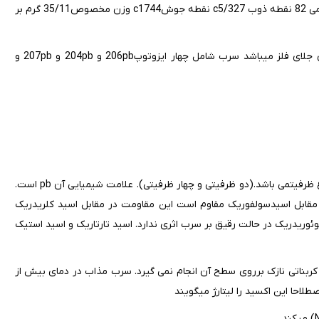
سرب خالص خواص فیزیکی به این شرح میباشد: وزن اتمی 9/207 عدد اتمی 82 نقطه ذوب c5/327 نقطه جوشc1744 وزن مخصوص35/11 گرم بر
فلز سرب در سیستم مکعبی و رده هگزا اکتائدرال متبلور می شود و دارای جلای فلز میباشد سرب شامل چهار ایزوتوپ206pb و 204pb و 207pb و
سرب در گروه 4 و در دوره 6 جدول تناوبی عناصر قرار دارد و دارای دو نوع ظرفیتمی باشد.(دو ظرفیتی و چهار ظرفیتی). علامت شیمیایی آن pb است.
 مقابل اسیدسولفوریک مقاوم است این مقاومت در مقابل اسید کلریدریک
ئوریدریک در حالت رقیق بر سرب اثری ندارد. اسید تارتاریک و اسید استیک
ربناتی نازک برروی سطح آن انجام نمی گیرد. سرب مذاب در دمای بیش از