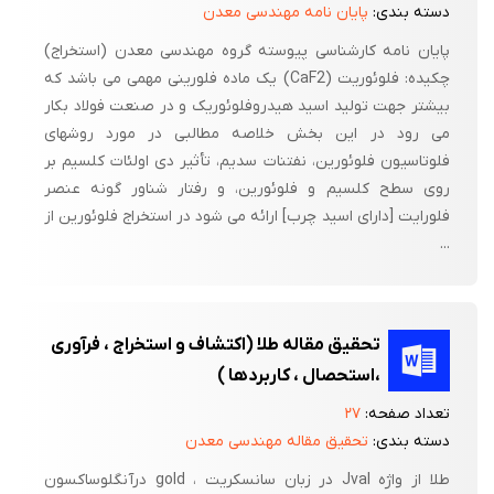
دسته بندی:
پایان نامه مهندسی معدن
پایان نامه کارشناسی پیوسته گروه مهندسی معدن (استخراج)
چکیده: فلوئوریت (CaF2) یک ماده فلورینی مهمی می باشد که
بیشتر جهت تولید اسید هیدروفلوئوریک و در صنعت فولاد بکار
می رود در این بخش خلاصه مطالبی در مورد روشهای
فلوتاسیون فلوئورین، نفتنات سدیم، تأثیر دی اولئات کلسیم بر
روی سطح کلسیم و فلوئورین، و رفتار شناور گونه عنصر
فلورایت [دارای اسید چرب] ارائه می شود در استخراج فلوئورین از
...
تحقیق مقاله طلا (اکتشاف و استخراج ، فرآوری
،استحصال ، کاربردها )
تعداد صفحه:
۲۷
دسته بندی:
تحقیق مقاله مهندسی معدن
طلا از واژه Jval در زبان سانسکریت ، gold درآنگلوساکسون