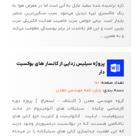
تازه تراشیده شده سفید مایل به آبی است اما در معرض هوا به
رنگ خاکستری تیره تبدیل می‌شود. سرب سنگین‌ترین عنصر
پایدار است. برخی خواص سرب خاصیت هدایت الکتریکی سرب
پایین است و این فلز به‌شدت در برابر پوسیدگی مقاومت می‌کند
و به همین ...
پروژه سیلیس زدایی از کانسار های بوکسیت
دار
تعداد صفحه:
۱۰۰
دسته بندی:
پایان نامه مهندسی معدن
گروه مهندسی معدن ( اکتشاف – استخراج ) پروژه دوره
کارشناسی چکیده : سـیلیکات هـای آلـومینیوم دار مـانند
پـیـروفیلیـت ، ایـلـیت ، کـائـولیـنیت و کـلریـت جزو کـانی هـای
نـاخـالصی هـستـنـد کـه در بـوکـسـیت دیـاسـپوردار وجـود دارنـد
که این اهمیت جـداسـازی کـانی هـای سـیلیکـاته را در مـرحـله