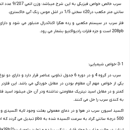
سانتی متر مکعب درc20 سختی 1/5 در اشل موس رنگ آبی خاکستری.
208pb است و جزء فلزات رادیواکتیو بشمار می رود.
3-1-خواص شیمیایی:
یکی از خواص مهم آن مقاوم بودن در مقابل خوردگی می باشد. این فلزدر
کمتر و در مقابل اسید نیتریک مقاومتی نداشته ودر آن حل میشود اسید فلو
به کندی سرب را حل می کنند.
اکسید اسیون سرب در هوا و در دمای معمولی بعلت وجود لایه اکسیدی و ک
500 درجه سانتی گراد به سرعت اکسیده شده به pbo تبدیل می گردد که اصطلاحا این اکسید را لیتارژ میگویند
لیتارز در حالت مذاب با مواد قلیایی ترکیب شده و تولید پلومبایت(Na2Pb2) میکند.