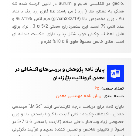
،geolo در انگلیسی قدیم و aurum در لاتین گرفته شده که
همگی به معنای طلا ( زرد ) می باشند.طلا فلزی زرد رنگ با نماد
Au ، وزن مخصوص بالا (gr/cm332/19)،جرم اتمی 967/196 و
عدد اتمی 79 است. این عنصردارای سختی 5/2 تا 3 ، نرم، براق،‌
قابل انعطاف، چکش خوار، شکل پذیر، دارای شکست دندانه ای
است. طلای خالص معمولاً حاوی 8 تا 10% نقره و ...
پایان نامه پژوهش و بررسی‌های اکتشافی در
معدن گروناتیت باغ زندان
تعداد صفحه:
۶۵
دسته بندی:
پایان نامه مهندسی معدن
پایان نامه برای دریافت درجه کارشناسی ارشد "M.Sc." مهندسی
معدن - اکتشاف چکیده : کانی گارنت یا گرونا باسختی بالا و وزن
خصوصی زیاد وساختار داخلی منظم (گارنت با سختی 6 تا 5/7 در
اصولاً از کانیهای شاخص و تعیین کننده محیط و فرآیند دگرگونی