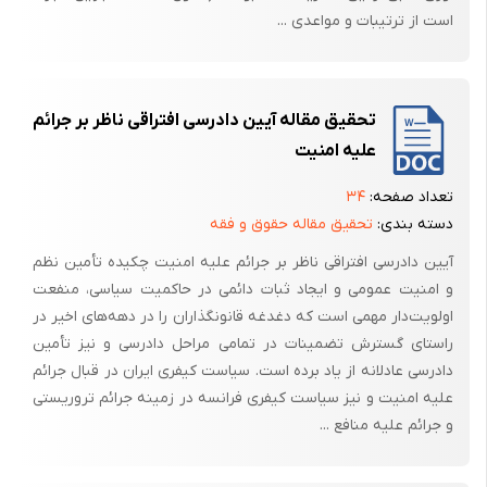
است از ترتیبات و مواعدی ...
خداوند صدتوان به او می دهد پیروز می شود.
در دوره ساسانیان دو دادگاه وجود داشت: 1)دادگاه شرع، و دیگری دادگاه عرف.
قضات دادگاه شرع از روحانیون زرتشت بود. و قاضیان دادگاه عرف افراد غیر
تحقیق مقاله آیین دادرسی افتراقی ناظر بر جرائم
روحانی بودند که سواد قضایی داشتند. که به آنجا دادور گفته می‌شد.
علیه امنیت
دادگاه شرع را به دعاوی خانواگی ارث- وصیت- اموال منقول و غیر منقول-
اختلاف به بردگان می پرداخت.
تعداد صفحه:
۳۴
دسته بندی:
تحقیق مقاله حقوق و فقه
آیین دادرسی افتراقی ناظر بر جرائم علیه امنیت چکیده تأمین نظم
نظم و امنیت همگانی- مسائل سیاسی و نظامی.
و امنیت عمومی و ایجاد ثبات دائمی در حاکمیت سیاسی، منفعت
در این دوره دادگاه علنی بود. می توانستند از مشاورین استفاده می نماید.
اولویت‌دار مهمی است که دغدغه قانونگذاران را در دهه‌های اخیر در
قضات از احترام خاصی برخوردار بودند. احکامی که از طرف احکام ناحیه صادر
راستای گسترش تضمینات در تمامی مراحل دادرسی و نیز تأمین
می‌شد قابل پژوهش در دادگاه پایتخت که با شرکت شاه بود می شد. شاه
دادرسی عادلانه از یاد برده است. سیاست کیفری ایران در قبال جرائم
رئیس دیوانعالی کشور محسوب می شد. اگر او نبود و موبد موبدان بود
علیه امنیت و نیز سیاست کیفری فرانسه در زمینه جرائم تروریستی
وثیقه از مجرمان گرفته می شد. در دادگاه خاص دو نوع دادگاه بود. دادگاه
و جرائم علیه منافع ...
ارتش، دادگاه عشایر کشف جرم و دستگیری مجرم به عهده مسئول انتظامات یا
شهربانی بود.