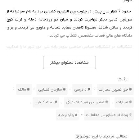
سومر
حدود 7 هزار سال پیش در جنوب بین النهرین کشوری بود به نام سومرا که از
سرزمین هایی دیگر مهاجرت کردند و میان دو رودخانه دجله و فرات کوچ
کردند و ساکن شدند. معمولا کاهنان معابد محامه و داوری می کردند. و برای
دادگاه های عالی قضات متخصص انتخاب می کردند.
تشکیلات: در تشکیلات سیاسی مذهبی سومر پانه سی امور شهر ما را هدایت
می کردند و پاناسی بزرگ پادشاه شهر بود و قانون برای مردم وضع می کرد و
مشاهده محتوای بیشتر
رسیدگی به امور مردم در سایه قوانین را پادشاه انجام می داد.
در قوانین سومری ها نحوه انعقاد قرارداد- عقود و مختلف خرید و فروش-
تگ‌ها:
وصیت قبول فرزند در قانون پیش بینی شده بود.
-
-
-
-
حق تعیین مجازات
دادرسی
سازمان قضایی
مالک
مصر
-
-
-
مجازات
مشاورین معاملات ملکی
نظام کیفری
تمدن مصر دارای قدمتی برابر با تمدن سومر بود مصریان قوانین مختلفی
داشتند قضات از طرف فراعنه به دادرسی رفع مظالم می پرداختند. ترازوی
-
وظایف مشاورین معاملات
وقوع جرم
عدالت یادگار شیوه حقوقی مصریان است. قضات مصر حکم خود را به نام
خداوند عدالت صادر می کردند. در مصر ویل دورانت می گویند که در سلسله
مطالب مرتبط با این موضوع:
پنجم قانون مفصلی برای مالکیت خصوصی و تقسیم ارث تنظیم شده است.