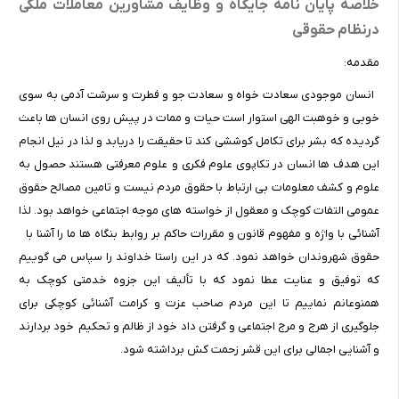
خلاصه پایان نامه جایگاه و وظایف مشاورین معاملات ملکی
درنظام حقوقی
مقدمه:
انسان موجودی سعادت خواه و سعادت جو و فطرت و سرشت آدمی به سوی
خوبی و خوهبت الهی استوار است حیات و ممات در پیش روی انسان ها باعث
گردیده که بشر برای تکامل کوششی کند تا حقیقت را دریابد و لذا در نیل انجام
این هدف ها انسان در تکاپوی علوم فکری و علوم معرفتی هستند حصول به
علوم و کشف معلومات بی ارتباط با حقوق مردم نیست و تامین مصالح حقوق
عمومی التفات کوچک و معقول از خواسته های موجه اجتماعی خواهد بود. لذا
آشنائی با واژه و مفهوم قانون و مقررات حاکم بر روابط بنگاه ها ما را آشنا با
حقوق شهروندان خواهد نمود. که در این راستا خداوند را سپاس می گوییم
که توفیق و عنایت عطا نمود که با تألیف این جزوه خدمتی کوچک به
همنوعانم نماییم تا این مردم صاحب عزت و کرامت آشنائی کوچکی برای
جلوگیری از هرج و مرج اجتماعی و گرفتن داد خود از ظالم و تحکیم خود بردارند
و آ‎شنایی اجمالی برای این قشر زحمت کش برداشته شود.