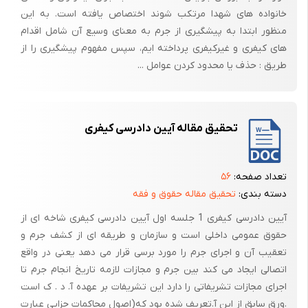
نواحی از قوانین موجود استفاده و اطاعت می کرده قضّات پادشاهی را برای
خانواده های شهدا مرتکب شوند اختصاص یافته است. به این
مادام العمر از پارسیان انتخاب می کردند. اوستا قانون مدنی د راین دوره بود.
منظور ابتدا به پیشگیری از جرم به معنای وسیع آن شامل اقدام
وقوع جرم و مجازات در قانون هخامنشیان
های کیفری و غیرکیفری پرداخته ایم، سپس مفهوم پیشگیری را از
طریق : حذف یا محدود کردن عوامل ...
حق عفو فقط با پادشاه بود.
حق تعیین مجازات توسط شاه انتخاب می شد. حق تبعیه مجازات توسط شاه
انجام می گرفتم
تحقیق مقاله آیین دادرسی کیفری
علیه مذهب و شاه مجازات اعدام داشت که با شمشیر انجام می گرفت. (خیانت
به وطن- هتک- ناموس- لواط از طریق نوشاندن زهر در قبر مدفون کردن-
پوست کندن بدن- خائنین به این دولت مصلوب شدند.
تعداد صفحه:
۵۶
دسته بندی:
تحقیق مقاله حقوق و فقه
حبس: تبعید- زنجیر کردن- تازیانه زدن جزای نقدی از مجازات های این دوره
بود.
آیین دادرسی کیفری 1 جلسه اول آیین دادرسی کیفری شاخه ای از
حقوق عمومی داخلی است و سازمان و طریقه ای از کشف جرم و
رشوه در این دوره دهنده و گیرنده هر دو اعدام می شدند.
تعقیب آن و اجرای جرم را مورد برسی قرار می دهد یعنی در واقع
قضاوت ایزدی یکی دیگر از احکام بود که گناه کار را به رودخانه می انداختند و
اتصالی ایجاد می کند بین جرم و مجازات لازمه تاریخ انجام جرم تا
اگر بی گناه بود نجات پیدا می کرد.
اجرای مجازات تشریفاتی را دارد این تشریفات بر عهده آ. د . ک است
.ورق سابق از این آ.تعریف شده بود که(اصول محاکمات جزایی عبارت
دوئل یکی دیگر از قضاوت ایزدی بود که می گفتند اگر گناه کار بی گناه است