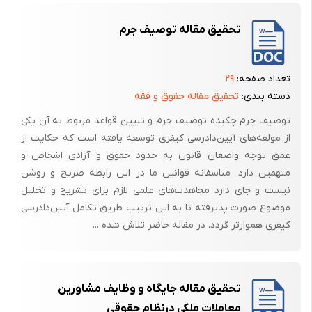
قدیمیترین سند قانونی جهانی در موزه بریتانیا نگهداری می شود. که
تحقیق مقاله توصیف جرم
اظهارنامه‌ای از ارث به محکمه تسلیم شده است. در قوانی جزای سوگند دروغ
گشتن بود که از محکمه محلی شروع می شد به «طیوه» یا شمس پایان می
یافت زدن با چوب رایج بود. دست یا پا و گوش و بینی تباهکار بریده می شد.
تعداد صفحه:
۲۹
سر بریدن و به چیمار میخ و سوزاندن کیفر می دادند سخت ترین نوع شکنجه
دسته بندی:
تحقیق مقاله حقوق و فقه
زنده مومیایی کردن بود یا بدن تباهکار با نترون سوزانده می شد فرعون
توصیف جرم چکیده توصیف جرم و تبیین قواعد مربوط به آن یکی
شخصا عنوان دیوان عالی کشور را به عهده داشت.
از مولفه‌های آیین‌دادرسی کیفری توسعه یافته است که حکایت از
آشور
عمق توجه واضعان قانون به حدود حقوق و آزادی اشخاص و
قوانین و مقررات در آشور سخت تر از بابل بود. زن در این سرزمین پست بود
متهمین دارد. متاسفانه قوانین ما در این رابطه صریح و روشن
نیست و جای دارد مجاهدت‌های علمی لازم برای تشریح و تحلیل
بریدن گوش، بینی، شلاق زدن شکم بریدن، زهر خوراندن و سوزاندن پسر یا
موضوع صورت پذیرفته تا به این ترتیب طریق تکامل آیین‌دادرسی
دختر کناهکار در قربانگاه معبد عادی بود.
کیفری هموارتر گردد. در مقاله حاضر تلاش شده ...
قانون حمورابی
قدیمی ترین قانون مه معدنی که تمدن بشر سراغ دارد قانون حمورابی است.
اعتبار این حکومت در بابل بوده این قانون در سنگی به ارتفاع 45/2 متر منظم و
تحقیق مقاله جایگاه و وظایف مشاورین
زیبا نوشته شده است. قانون بر 282 ماده و یک مقدمه نوشته شده بود.
معاملات ملکی درنظام حقوقی