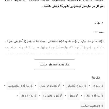
عوامل در سازگاری زناشویی تاثیر گذار نمی باشند .
کلیات
مقدمه
نهاد خانواده یکی از نهاد های مهم اجتماعی است که با ازدواج آغاز می شود .
بنابراین ، ازدواج از آن جا که مراسم آغازین این نهاد مهم اجتماعی است اهمیت
بنیادین و پایه ای دارد . سنگ بنای نهاد خانواده در ازدواج گذاشته می شود و
ما از دیرباز معتقد بوده ایم که :
مشاهده محتوای بیشتر
خشت اول چون نهد معمار کج تا ثریا می رود دیوار کج
تگ‌ها:
ما در انتخاب خانواده ای که در آن به دنیا آمده ایم هیچ گونه اختیاری نداشته
ایم ، اما معمار خانواده آتی خود خواهیم بود . هر چند ازدواج همه امر خانواده
-
-
-
-
ازدواج
ازدواج فامیلی
تعداد فرزندان
سازگاری زناشویی
نیست اما خشت اول و سنگ بنای خانواده است . بنابراین یکی از مهم ترین
-
-
-
-
سازگاری زنان
شغل
نهاد خانواده
نوع ازدواج
مسایل در نهاد خانواده ، ازدواج و مسایل پیرامون آن است . ازدواج یک نقطه ی
عطف در زندگی انسان است و یکی از مهم ترین تصمیمات طول زندگی فرد است
وضعیت شغلی