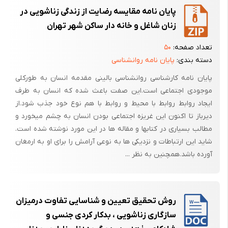
پایان این تراژدیها .
پایان نامه مقایسه رضایت از زندگی زناشویی در
فرضیه ی پژوهش
زنان شاغل و خانه دار ساکن شهر تهران
1- بین مردان و زنان از نظر سازگاری زناشویی تفاوت معناداری وجود دارد .
تعداد صفحه:
۵۰
2- بین افرادی که ازدواج فامیلی دارند و افرادی که ازدواج غیر فامیلی دارند از
دسته بندی:
پایان نامه روانشناسی
نظر سازگاری زناشویی تفاوت معنی داری وجود دارد .
پایان نامه کارشناسی روانشناسی بالینی مقدمه انسان به طورکلی
3- بین افرادی که دارای فرزند می باشند و افرادی که فرزند ندارند از نظر
موجودی اجتماعی است.این صفت باعث شده که انسان به طرف
سازگاری زناشویی تفاوت معنی داری وجود دارد .
ایجاد روابط روابط با محیط و روابط با هم نوع خود جذب شود.از
دیرباز تا اکنون این غریزه اجتماعی بودن انسان به چشم میخورد و
4- بین وضعیت شغلی افراد و سازگاری زناشویی آنان رابطه ی معنی داری وجود
مطالب بسیاری در کتابها و مقاله ها در این مورد نوشته شده است.
دارد .
شاید این ارتباطات و نزدیکی ها به نوعی آرامش را برای او به ارمغان
تعریف نظری واژه ها:
آورده باشد.همچنین به نظر ...
سازگاری زناشویی: عبارت است از اینکه یک زوج ( مرد و زن ) حداقل چند سال با
یکدیگر زندگی کرده و در این مدت در ارتباط با موضوعات هیجانی نسبتاً توافق
وجود داشته باشد . نکته قابل ذکر این است که این توافق همواره دو جانبه
روش تحقیق تعیین و شناسایی تفاوت درمیزان
باشد . ( ابوالبقایی ، حیدریان ، شادمند ، نجبایی ، 1377 ، ص9 )
سازگاری زناشویی ، بدکار کردی جنسی و
تعریف عملیاتی واژه ها: