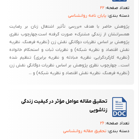
( اسلامی نسب ، 1373 )
تعداد صفحه:
۲۲
دسته بندی:
پایان نامه روانشناسی
بیان مسئله
پژوهش حاضر با هدف «بررسی تأثیر اشتغال زنان بر رضایت
همسرانشان از زندگی مشترک» صورت گرفته است.چهارچوب نظری
خانواده با ازدواج دو نفر شروع می شود و به تدریج با تولد فرزندان گسترش
پژوهش بر اساس نظریات دوگانگی نقش زن (نظریه فرهنگ، نظریه
می یابد ؛ بنابراین ، اساس کارکردهای خانواده با نحوه ی سازگاری زوج ها شکل
نقش اقتصاد و نظریه شبکه) و نظریات ثبات و استحکام خانواده
می گیرد . سازگاری زوج ها نه تنها بر میزان رضایتمندی و احساس خوشبختی
(نظریه کارکردگرایی، نظریه مبادله و نظریه برابری) تنظیم شده
برای رشد فرزندان به وجود می آید با توجه به اهمیت سازگاری زناشویی و
است... چهارچوب نظری پژوهش بر اساس نظریات دوگانگی نقش زن
تعادل خانواده و جامعه بشر از دیر باز با این سؤال مواجه بوده است .
(نظریه فرهنگ، نظریه نقش اقتصاد و نظریه شبکه) و ...
انسان ها می توانند تصمیم بگیرند با چه کسی ، چه موقع ازدواج کنند و
بنابراین پدیده ازدواج در زندگی انسان نقش اصلی ایفا می کند . از جمله
مسائل مهمی که از زمان های دور تا کنون همواره مورد توجه کامل انسان بوده
تحقیق مقاله عوامل مؤثر در کیفیت زندگی
است عوامل مؤثر در سازگاری زناشویی است . زیرا این عوامل هر رفتاری را به
زناشویی
گونه ای دستخوش تغییر می کند . دانشمندان زیادی در این رابطه اندیشیده
اند و اثرات جایگاه آن را در نظام طبیعی انسان جستجو کرده اند . ( براهنی ،
تعداد صفحه:
۲۶
1369 )
دسته بندی:
تحقیق مقاله روانشناسی
انسان موجودی اجتماعی است و بدین سبب ، علاوه بر ارضای نیازهای اولیه