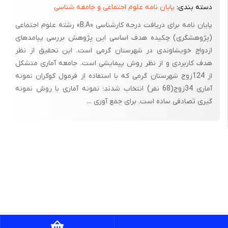
روابط جسمانی مشروع بین زوجین را تأیید نموده و زن و مرد را در تحت عنوان
دسته بندی:
پایان نامه علوم اجتماعی و جامعه شناسی
خانواده با هم خویشاوند می سازد . ازدواج از نظر طبیعی نوعی کمال برای
پایان نامه برای دریافت درجه کارشناسی «B.A» رشته علوم اجتماعی
انسان محسوب می شود ، زیرا خلقت انسان به گونه ای است که نیازمند به
(پژوهشگری) چکیده هدف اساسی این پژوهش بررسی پیامدهای
جفت و همسر است و با لحاق به جنس مخالف است که کامل شده و اعتدال
ازدواج خویشاوندی در شهرستان گرمی است. این تحقیق از نظر
می یابد و وجود غریزه ی جنسی و میل به همسر نیز در واقع ودیعه ای است
هدف کاربردی و از نظر روش پیمایشی است. جامعه آماری متشکل
الهی تا بشر در جهت کمال خود تلاش نموده وتولید مثل نماید .
از 124زوج شهرستان گرمی که با استفاده از فرمول کوکران نمونه
آماری 34زوج(68 نفر) انتخاب شدند؛ نمونه آماری با روش نمونه
بنابراین انسان بر اساس قانون آفرینش و حکم فطرت و برای بقای نسل و
گیری ثصادفی ساده است. برای جمع آوری ...
آرامش جسم و روح حل مشکلات زندگی نیازمند به ازدواج است و در نهاد
زوجیت مسئله تکمیل و تکامل نهفته شده است .