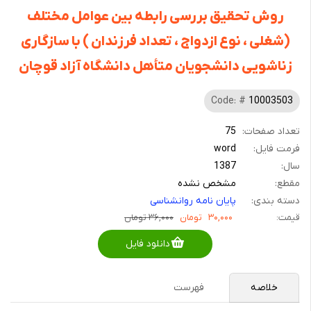
روش تحقیق بررسی رابطه بین عوامل مختلف
(شغلی ، نوع ازدواج ، تعداد فرزندان ) با سازگاری
زناشویی دانشجویان متأهل دانشگاه آزاد قوچان
Code: #
10003503
تعداد صفحات:
75
فرمت فایل:
word
سال:
1387
مقطع:
مشخص نشده
دسته بندی:
پایان نامه روانشناسی
قیمت:
۳۰,۰۰۰
تومان
۳۶,۰۰۰ تومان
دانلود فایل
خلاصه
فهرست