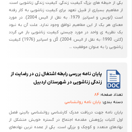
یکی از حیطه های بزرگ کیفیت زندگی، کیفیت زندگی زناشویی است،
زیستی خود ( مثل گرسنگی، تشنگی ، خستگی ، جنسی و غیره ) که عموماً ذاتی و
از مفاهیم بسیاری از قبیل تعهد برای کیفیت زناشویی به کار رفته
نا آموخته اند و مبنای وجود اشتراک انسان و حیوان نیز به شمار می روند ، نا
است (لویس و اسپانیز، 1979، به نقل از الیس 2004). در مورد
چار است یک رشته نیازهای اکتسابی را نیز که زاییده و حاصل زندگی دسته
معنای هر یک از این مفاهیم توافق وجود ندارد. علت آن به نبود
جمعی است تأمین کند . این نیازهای اجتماعی انسان هستند که بر رفتار او
یک نظریه ی واحد در مورد چیستی کیفیت زناشویی باز می گردد
مسلط شده و بیشتر وقت و انرژی و فکر او را به خود مشغول می سازند . اگر
(گلن، 1990؛ به نقل از الیس، 2004). کُل و اسپانیر (1976) کیفیت
مسئله صرفاً سازگار شدن با نیازهای اولیه زیستی بود شاید روان شناسی
زناشویی را به عنوان موفقیت ...
سازگاری به شکل کنونی و پیشرفته موردی پیدا نمی کرد . ( اسلامی نسب ،
1373)
سازگاری به معنای خاص ، واجد ابعاد روانی – اجتماعی است و عبارت از توانایی
پایان نامه بررسی رابطه اشتغال زن در رضایت از
لذت بردن از روابط بین فردی ، پاداش برانگیز و کار کردن به گونه ای است که
زندگی زناشویی در شهرستان اردبیل
هدفهای مشخص را ارضاء کند . در نتیجه فرآیند سازگاری تنش ناشی از جنبه
تعداد صفحه:
۸۴
های تغییرپذیر زندگی کاهش یافته و شخص حالت تعادل می یابد .
دسته بندی:
پایان نامه روانشناسی
در این تحقیق به بررسی رابطه بین عوامل مختلف با سازگاری زناشویی می
پایان نامه جهت دریافت مدرک کارشناسی روانشناسی بالینی فصل
پردازیم . با بررسی عوامل شغلی ، نوع ازدواج و تعداد فرزندان می خواهیم
اول کلیات پژوهش مقدمه اجتماع در گستره خویش متشکل از
ببینیم که آیا این عوامل در میزان سازگاری زناشویی تأثیر دارند ؟
نهادهای متعدد و کوچک و بزرگی است. یکی از عمده ترین نهادهای