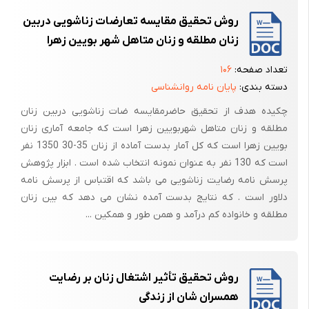
روش تحقیق مقایسه تعارضات زناشویی دربین
شاید بتوان گفت که یکی از بهترین موقعیت هایی که می توان از سازگاری
زنان مطلقه و زنان متاهل شهر بویین زهرا
سخن گفت زمانی باشد که از سلامت روانی و بهداشت روانی گفتگو می شود
سلامت روانی رابطه تنگاتنگ و نزدیکی بسیار با سازگاری دارد . ( اسلامی نسب ،
تعداد صفحه:
۱۰۶
1373 ) .
دسته بندی:
پایان نامه روانشناسی
اساساً هر جا که بشود از سازگاری مطلوب و آرمانی سخن گفت همان جا باید
چکیده هدف از تحقیق حاضرمقایسه ضات زناشویی دربین زنان
سراغ سلامت روان را گرفت. در گذشته های دور بیماران روانی را از آن رو که
مطلقه و زنان متاهل شهربویین زهرا است که جامعه آماری زنان
رفتاری متفاوت از سایر مردم داشته اند به طرق مختلف طرد می کردند . (
بویین زهرا است که کل آمار بدست آماده از زنان 35-30 1350 نفر
اسلامی نسب ، 1373 )
است که 130 نفر به عنوان نمونه انتخاب شده است . ابزار پژوهش
پرسش نامه رضایت زناشویی می باشد که اقتباس از پرسش نامه
حاصل کلام آنکه این افراد از آن رو مطرود بودند که در اجتماع روش سازگارانه
دلاور است . که نتایج بدست آمده نشان می دهد که بین زنان
ای نداشتند و رفتار نامعقول و نامقبول اجتماعی از خود بروز دادند . پس باید
مطلقه و خانواده کم درآمد و همن طور و همکین ...
بتوان مفهوم سلامت ، بیماری روانی و حدود و ثغور آنها را معین کرد . افراد
اجتماع وقتی با مفاهیم اولیه بهداشت روانی آشنایی ندارند چگونه می
توانند روشهای سازگاری را بیابند و کما اینکه هر چه دانش افراد در مورد
بهداشت روان کمتر باشد احتمال اینکه بیماری و نگرانی را در خود عادی قلمداد
روش تحقیق تأثیر اشتغال زنان بر رضایت
کنند و به اصطلاح با آن سازش کنند بسیار است .
همسران شان از زندگی