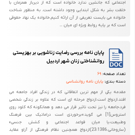
اجتماعی که جانشین ندارد خانواده است که از دیرباز همزمان با
اهداف تحقیق :
خلقت بشر به شکل ابتدایی وجود داشته است. به منظور شناخت
خانواده می بایست تعریفی از آن ارائه کنیم.خانواده یک نهاد حقوقی
بررسی رابطه بین عوامل مختلف با سازگاری زناشویی
است که بر پایه روابط ویژه ای میان ...
دانشجویان متأهل دانشگاه آزاد قوچان
اهداف اختصاصی :
پایان نامه بررسی رضایت زناشویی بر بهزیستی
1- تعیین میزان سازگاری زناشویی در زنان و مردان
روانشناختی زنان شهر اردبیل
2- تعیین میزان سازگاری زناشویی برحسب شغل
تعداد صفحه:
۶۹
3- تعیین میزان سازگاری زناشویی برحسب نوع ازدواج
دسته بندی:
پایان نامه روانشناسی
4- تعیین میزان سازگاری زناشویی برحسب تعداد فرزندان
مقدمه یکی از مهم ترین اتفاقاتی که در زندگی افراد جامعه می
5- تعیین میزان سازگاری زناشویی برحسب سن ازدواج
افتد،ازدواج است.ازدواج مرحله ای است که علاوه بر زندگی شخصی
فرد،جامعه را نیز تحت تاثیر قرار می دهد و همانگونه که کلود روی
6- تعیین میزان سازگاری زناشویی برحسب طول مدت ازدواج
استروس[1] می گوید:«برخوردی است دراماتیک بین فرهنگ
ضرورت اهمیت تحقیق :
وطبیعت،یا میان قواعد اجتماعی و کشش جنسی»
شناخت چگونگی سازگاری زن و شوهر از یکدیگر و بررسی تغییرات آن از جنبه ی
(ساروخانی،23:1386)ازدواج همچنین نظام فرهنگی از آراو عقاید