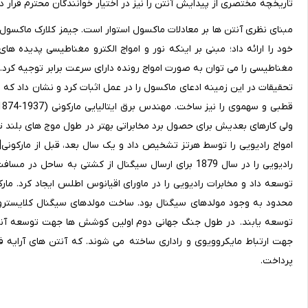
تاریخچه مختصری از پیدایش آنتن را نیز در اختیار خوانندگان محترم قرار د
خود را ارائه داد؛ مبنی بر اینکه نور و امواج الکترو مغناطیسی پدیده ها
تحقیقات در این زمینه ادعای ماکسول را در عمل اثبات کرد و نشان داد که 
توسعه داد و مخابرات رادیویی را در ماورای اقیانوس اطلس ایجاد کرد. مارکو
محدود به وجود مولدهای سیگنال بود. ساخت مولدهای سیگنال کلایسترون
توسعه یابند. در طول جنگ جهانی دوم اولین کوشش ها جهت توسعه آنتن 
جهت ارتباط مایکروویوی و راداری ساخته می شوند. که آنتن های آرایه ف
پرداخت.