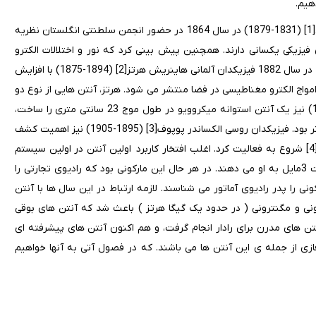
هیم.
مبنای نظری آنتن ها بر معادلات ماکسول استوار است. جیمز کلارک ماکسول[1] (1831-1879) در سال 1864 در حضور انجمن سلطنتی انگلستان نظریه
ی فیزیکی یکسانی دارند. همچنین پیش بینی کرد که نور و اختلالات الکترو
مغناطیسی را می توان به صورت امواج رونده دارای سرعت برابر توجیه کرد. در سال 1882 فیزیکدان آلمانی هاینریش هرتز[2] (1894-1875) با افزایش
امواج الکترو مغناطیسی در فضا منتشر می شود. هرتز، آنتن هایی از نوع دو
قطبی و سهموی را نیز ساخت. مهندس برق ایتالیایی مارکونی (1937-1874) نیز یک آنتن استوانه میکروویو در طول موج 23 سانتی متری را ساخت،
ولی کارهای بعدیش برای حصول برد مخابراتی بهتر در طول موج های بلند تر بود. فیزیکدان روسی الکساندر پوپوف[3] (1895-1905) نیز اهمیت کشف
امواج رادیویی را توسط هرتز تشخیص داد و یک سال بعد، قبل از مارکونی[4] شروع به فعالیت کرد. اغلب افتخار کاربرد اولین آنتن در اولین سیستم
رادیویی را در سال 1879 برای ارسال سیگنال از کشتی به ساحل در مسافت 3مایل به او می دهند. در هر حال این مارکونی بود که رادیوی تجارتی را
نی را پدر رادیوی آماتور می شناسند. لازمه ارتباط در این سال ها با آنتن
ی و مگنترونی ( در حدود یک گیگا هرتز ) باعث شد که آنتن های بوقی
های مدرن برای رادار انجام گرفت، و هم اکنون آنتن های پیشرفته ای
ازی از جمله ی این آنتن ها می باشند. که در فصول آتی به آنها خواهیم