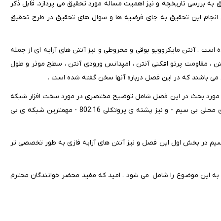
رح تحقیق به بررسی تاریخچه و نیز اهمیت مساله مورد تحقیق می پردازد. قابل ذکر
 انجام این تحقیق به جای فرضیه ها و سوال های تحقیق در طرح تحقیق
 است . آنتن مایکروویو بوقی و مخروطی و نیز آنتن های آرایه ای از جمله
ن ، مقاومت پرتو افکنی آنتن ، امپدانس ورودی آنتن ، سطح موثر و طول
تن می باشند که در این فصل درباره آنها سخن گفته شده است .
ب مورد بحث در این فصل شامل توضیح مختصری در مورد سخت افزار شبکه
، نرم افزار شبکه ، پشته ی پروتکلی 802.11 - به عنوان مهمترین شبکه ی محلی بی سیم - و نیز پشته ی پروتکلی 802.16 - مهمترین شبکه ی بی
سیم در بخش اول این فصل و نیز آنتن های آرایه فازی به طور تخصصی تر
 به این موضوع را شامل می شود . امید که مفید محضر خوانندگان محترم