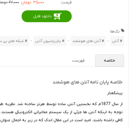
قیمت:
۳۵,۰۰۰
تومان
۴۲,۰۰۰ تومان
دانلود فایل
تگ‌ها:
-
-
-
آنتن
آنتن های هوشمند
پلاریزاسیون آنتن
شبکه های بی س
خلاصه
فهرست
خلاصه پایان نامه آنتن های هوشمند
پیشگفتار
از سال 1877م که نخستین آنتن ساده توسط هرتز ساخته شد. نظر
توجه به اینکه آنتن ها جزئی از یک سیستم مخابراتی الکترونیکی هستند
کافی داشته باشند. امید است در این مقال اندک که در زیر به اجمال عنوان