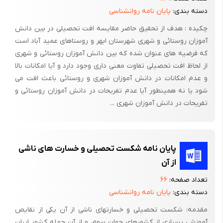
پرورش و نظام آموزشی و افت تحصیلی می باشد و با توجه به بررسیها
دسته بندی:
پایان نامه روانشناسی
وتحقیقاتی که در این زمینه می شود می توان مشخص نمود که چه
چکیده : هدف از تحقیق حاضر مقایسه افت تحصیلی در بین دانش
عواملی می توانند در نظام آموزش و پرورش دخیل باشند و از این
آموزان روستائی و شهری شهرستان ابهر و روستاهای عمید آباد است
عوامل چه عواملی مضر و چه عوملی می توانند مفید باشند .
که فرضیه های عنوان شده که بین دانش آموزان روستائی و شهری
(رمضانی،1382)
از لحاظ افت تحصیلی تفاوت معنی داری وجود دارد و آیا امکانات بالا
و عدم امکانات در دانش آموزان شهری و روستائی باعث افت می
بررسی نمودن این عوامل و تحقیق و کار کردن بر روی آنها می توان
شود یا نه همینطور آیا عدم تفریحات در دانش آموزان روستائی و
علل پیشرفت تحصیلی دانش آموزان مشخص نمود . (ویلیامز[1]
تفریحات در دانش آموزان شهری ...
،2006)
و از آنجائیکه تعلیم و تربیت امریست پیوسته ،مستمر و همه جانبه ،
تاثیر فاکتورهای چون شراط خانواده و میزان تحصیلات و آگاهی اولیاء
پایان نامه شکست تحصیلی و خسارت های ناشی
شرایط فرهنگی و اقتصادی و مجموعه شرایط محیط آموزش بر
از آن
یکدیگرو نتیجتاًدر تعلیم و تربیت امری است اجتناب ناپذیر ، لذا
تعداد صفحه:
۶۶
مطالعه هر یک بدون در نظر گرفتن تاثیر و تاثر شرایط دیگر امریست
دسته بندی:
پایان نامه روانشناسی
دشوار با این پیش فرض ما برای تاثیر میزان تحصیلات و آگاهی اولیاء و
مقدمه: شکست تحصیلی و خسارتهای ناشی از آن یکی از نقایص
دانش آموزان در عملکرد تحصیلی فرزندانشان را مورد بررسی قرار داده
آموزشی بسیاری از کشورهای جهان سوم، و از آن جمله کشور ایران