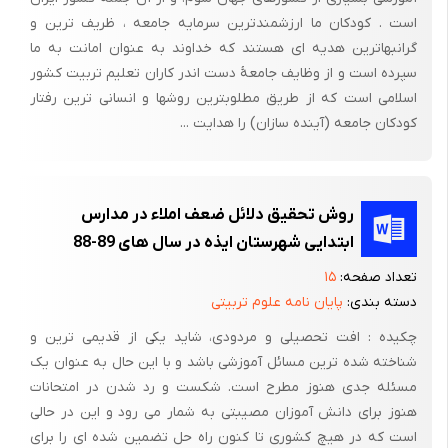
ایم . لوزوف[2]، 1999)
است . کودکان ما ارزشمندترین سرمایه جامعه ، ظریف ترین و
از مجموعه نظرات روان شناسی اجتماعی ، روان شناسی تربیتی در
گرانبهاترین هدیه ای هستند که خداوند به عنوان امانت به ما
روانشناسی رشد چنین بر می آید که کودکان همه مهارتهای و ارزشها را
سپرده است و از وظایف جامعۀ دست اندر کاران تعلیم تربیت کشور
اسلامی است که از طریق مطلوبترین روشها و انسانی ترین رفتار
از محیط خود کسب می کنند و اولین محیط اجتماعی مهم خانواده است
کودکان جامعه (آینده سازان) را هدایت ...
کودکان چه آگاهانه و چه ناآگاهانه ، چه مستقیم و چه غیر مستقیم
تحت تاثیر پدر و مادر خود قرار می گیرند و به دست آنها تربیت می
شوند .
روش تحقیق دلائل ضعف املاء در مدارس
هدف های مطالعه
ابتدایی شهرستان ایذه در سال های 89-88
اهداف تحقیق:
تعداد صفحه:
۱۵
هدف کلی تحقیق: بررسی علل افت تحصیلی دانش آموزان مقطع
دسته بندی:
پایان نامه علوم تربیتی
متوسطه رشته علوم تجربی از نظر دانش آموزان ناموفق و دبیران آنها
چکیده : افت تحصیلی و مردودی، شاید یکی از قدیمی ترین و
در شهرستان ایذه بوده است .
شناخته شده ترین مسائل آموزشی باشد و با این حال به عنوان یک
مسئله جدی هنوز مطرح است. شکست و رد شدن در امتحانات
هدف اصلی تحقیق توصیف و تبیین علل افت آموزشی در مدارس
هنوز برای دانش آموزان مصیبتی به شمار می رود و این در حالی
شهرستان ایذه و ارائه راه حل است
است که در هیچ کشوری تا کنون راه حل تضمین شده ای را برای