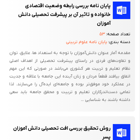
پایان نامه بررسی رابطه وضعیت اقتصادی
پیشینه تحصیلی دانش آموزان :
خانواده و تاثیر آن بر پیشرفت تحصیلی دانش
برگزاری آزمونهای تکوینی و تحلیل نتایج آن در کلاس ، مدرسه و منطقه
آموزان
بیشتر حاکی از آن است که دانش آموزان ورودی جدید به مقطع
تعداد صفحه:
۵۳
دبیرستان پیشینه تحصیلی مطلوبی نداشته و در دروس مختلف از
دسته بندی:
پایان نامه علوم تربیتی
جمله ریاضی ، زبان خارجه ، فیزیک و شیمی و ادبیات و زبان فارسی دچار
مقدمه آمار عنوان دانش‌آموزان با توجه به استعداد ها، علایق، توان
ضعف تحصیلی شدید بوده به طوریکه این ضعف تحصیلی عدم توفیق
و تفاوت‌های فردی در راستای پیشرفت تحصیلی از اهداف اصلی
در امتحانات و تکرار پایه تحصیلی را پدید می آورد و ثمره آن ناکامی و
نظام تعلیم و تربیت هر کشوری می‌باشد در صورتی که این مهم
عدم توفیق در تحصیل و تکرار پایه منشا و آثار متعددی است و بعضا
اتفاق بیافتد قطعاً مردان و زنان آینده این جامعه با علاقه و جدیت
آثار روانی پدید می آورد که نقش آنها را در متزلزل کردن سلامت دانش
در عملکرد خود موفق‌تر بوده و جامعه‌ای ایده‌آل را می‌سازند. لذا
آموزان نباید از نظر دور داشت . ( دکتر مصطفی عمادزاده – 1382 -
تمامی دست‌اندرکاران تعلیم و تربیت و محقق جامعه باید سعی
صفحه 235)
داشته باشند به شناسایی ...
تعریف اصطلاح مهم
روش تحقیق بررسی افت تحصیلی دانش آموزان
تعریف افت‌ تحصیلی
پسر