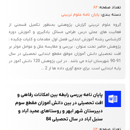
نگرش ها و رفتارهای جدید را می‌آموزد این رفتارها علاوه بر تاثیر بر
تعداد صفحه:
۸۲
دسته بندی:
پایان نامه علوم تربیتی
سلامت فردی، نقش تعیین کننده در سلامت خانواده و جامعه دارد.
برای توسعه سلامت دانش آموزان و کارکنان مدرسه، خانواده ها و افراد
گروه علوم تربیتی گزارش پژوهشی بمنظور تکمیل قسمتی از
جامعه مدرسه جایگاه ویژه ای است. کودک ساعات زیادی را در مدرسه
فعالیت های عملی درس طراحی مسائل یادگیری و آموزش دوره
بسر می‌برد، در آنجا رشد می‌یابد و تکامل پیدا می‌کند. بنابراین آشنا
کارشناسی رشته آموزش ابتدایی فصل اول مقدمات و کلیات چکیده :
پژوهش حاضر تحت عنوان : بررسی و مقایسه علل و عوامل موثر بر
ساختن کارکنان رده های مختلف بهداشتی با بهداشت مدارس امری
افت تحصیلی دانش آموزان موفق مقطع ابتدایی تحصیلی در سال
ضروری است. تا ضمن کسب توانایی لازم برای اجرای مطلوب برنامه
91-90 شهرستان ایذه می باشد . در این پژوهش 120 دانش آموز در
های بهداشت مدارس، قادر باشند با انجام وظایف خود در جنبه آموزش
پایه ابتدایی است. برای جمع آوری داده ها از 2 ...
معلمین و خانواده ها در باره موضوعات بهداشتی مدارس و دانش
آموزان، رسالت خویش را در تحقق اهداف بهداشتی محقق سازند. این
بخش به گونه ای تدوین شده است که فراگیر پس از مطالعه با برخی
پایان نامه بررسی رابطه بین امکانات رفاهی و
مفاهیم و اصول کلی بهداشت مدارس آشنا شده و قادر به ارائه آن ها
افت تحصیلی در بین دانش آموزان مقطع سوم
به گروه هدف باشد.
دبیرستان شهر ابهر و روستاهای عمید آباد و
اهمیت مسئله
سنبل آباد در سال تحصیلی 84
این تحقیق صرفاً در رابطه با مسائل آموزش و پرورش و نظام آموزش و
تعداد صفحه:
۱۱۲