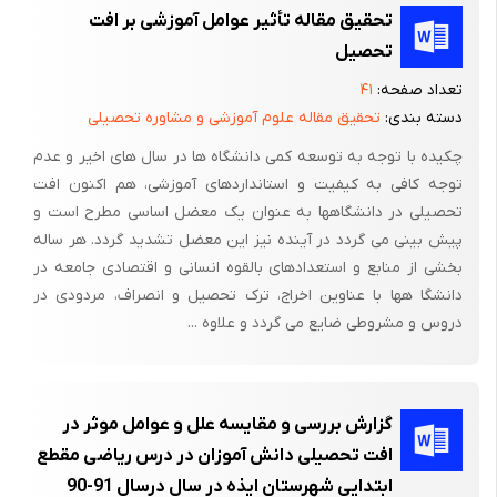
است لذا اهمیت این حرکت به خوبی آشکار می گردد .
تحقیق مقاله تأثیر عوامل آموزشی بر افت
مدعای این مقاله این است که دانش آموزان در مقطع متوسطه
تحصیل
خصوصا رشته علوم تجربی افت تحصیلی شدیدی داشته به طوری که
تعداد صفحه:
۴۱
می توان گفت این معضل مشکلاتی از قبیل ترک تحصیل ، انحراف ،
دسته بندی:
تحقیق مقاله علوم آموزشی و مشاوره تحصیلی
بیکاری و افسردگی و غیره ......ایجاد نموده است و پیامد آن برای جامعه
چکیده با توجه به توسعه کمی دانشگاه ها در سال های اخیر و عدم
بسیار زیانبار است .
توجه کافی به کیفیت و استانداردهای آموزشی، هم اکنون افت
کشور ایران با جمعیت دانش آموزی 18 میلیون نفر، یکی از جوانترین
تحصیلی در دانشگاهها به عنوان یک معضل اساسی مطرح است و
پیش بینی می گردد در آینده نیز این معضل تشدید گردد. هر ساله
جوامع معاصر می‌باشد و لذا در جامعه ای با این ساختار جمعیتی،
بخشی از منابع و استعدادهای بالقوه انسانی و اقتصادی جامعه در
بهداشت آموزش دو موضوع مهم پیش روی برنامه ریزان و
دانشگا هها با عناوین اخراج، ترک تحصیل و انصراف، مردودی در
سیاستگذاران خواهد بود. از سویی کودکان، سرمایه های اصلی کشور
دروس و مشروطی ضایع می گردد و علاوه ...
هستند و پرورش آن ها از هدف های اصلی برنامه های توسعه
اجتماعی، اقتصادی می‌باشد. برای دستیابی به اهداف توسعه باید تامین
بالاترین سطح سلامت جسمی، روانی، اجتماعی ومعنوی کودکان به
گزارش بررسی و مقایسه علل و عوامل موثر در
عنوان ضرورت و اولویت برنامه های توسعه ای مورد توجه قرار گیرد.
افت تحصیلی دانش آموزان در درس ریاضی مقطع
بعد از خانواده، مدرسه مهمترین نقش را در سلامت کودک دارد. دانش
ابتدایی شهرستان ایذه در سال درسال 91-90
آموز در مدرسه علاوه بر یادگیری مهارت خواندن و نوشتن دانش ها،