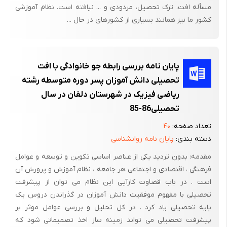
اهداف ویژه تحقیق:
مسأله افت، ترک تحصیل، مردودی و ... نیافته است. نظام آموزشی
کشور ما نیز همانند بسیاری از کشورهای در حال ...
- بین دانش آموزان دختر با پیشرفت تحصیلی و دانش اموزان با افت
تحصیلی از نظر عملکرد تحصیلی تفاوت وجود دارد .
پایان نامه بررسی رابطه جو خانوادگی با افت
تعریف اصطلاحات مهم:
تحصیلی دانش آموزان پسر دوره متوسطه رشته
ریاضی فیزیک در شهرستان دلفان در سال
1. عملکرد: در اینجا عملکرد تحصیلی مدنظر است، از نظر اصطلاحی و
تحصیلی86-85
کاربردی عملکرد میزان تغییر دانش آموزان در طول یک ثلث یا یک سال
تحصیلی بوسیله آزمونهای معلم ساخته، میزان تحصیل و پیشرفت یا
تعداد صفحه:
۴۰
دسته بندی:
پایان نامه روانشناسی
افت دانش آموزان اندازه گیری می شود.
مقدمه: بدون تردید یکی از عناصر اساسی تکوین و توسعه و عوامل
عملکرد در فرهنگ لغت عمید به معنای کارکرد، حاصل و نتیجه کار و در
فرهنگی ، اقتصادی و اجتماعی هر جامعه ، نظام آموزش و پرورش آن
فرهنگ لغت معین به معنای حاصل و نتیجه کار ، میزان کار.
است . در باب قضاوت کارآیی این نظام می توان از پیشرفت
2. تحصیل: تحصیل یعنی درس خواندن دانش آموزان در مدارس و
تحصیلی با مفهوم موفقیت دانش آموزان در گذراندن دروس یک
درس خواندن دانشجویان در دانشگاه ها.
پایه تحصیلی یاد کرد . در کل تحلیل و بررسی عوامل موثر بر
پیشرفت تحصیلی می تواند زمینه ساز اخذ تصمیماتی شود که
تحصیل در فرهنگ عمید به معنای حاصل کردن، فراهم کردن، بدست