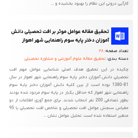
کارآیی درونی این نظام را بهبود بخشیده و ...
آوردن، درس خواندن و دانش آموختن و در فرهنگ معین به معنای
بدست آوردن، حاصل کردن، کسب کردن، اندوختن، آموختن، علم
آموختن، دانشجویی، دانش آموزی.
تحقیق مقاله عوامل موثر بر افت تحصیلی دانش
سئوال تحقیق :
آموزان دختر پایه سوم راهنمایی شهر اهواز
میزان افت تحصیلی در مدارس اداره آموزش و پرورش شهرستان ایذه
تعداد صفحه:
۲۸
چگونه قابل تبیین است .
دسته بندی:
تحقیق مقاله علوم آموزشی و مشاوره تحصیلی
هدف اصلی تحقیق توصیف و تبیین علل افت آموزشی در مدارس
چکیده در این تحقیق هدف اصلی شناسایی عوامل مهم افت
شهرستان ایذه و ارائه راه حل است.
تحصیلی دانش آموزان دختر پایه سوم راهنمایی شهر اهواز در سال
81-1380 بوده است. از بین کلیه دانش آموزان دختر پایه سوم
مباحث نظری
راهنمایی شهر اهواز که حداقل یکبار در پایه سوم مردود شده بودند
بطور تصادفی 200 نفر انتخاب شدند. برای جمع آوری اطلاعات از دو
بانگاهی به مطالعات و تحقیقات انجام شده درباره بهبود آموزش در
مقیاس سنجش عوامل افت تحصیلی و شاخص افت تحصیلی یا 95
کلاس درس ، مسائل آموزش و پرورش در قرن 21 - کیفیت آموزشی و
متغیر استفاده شده است. تحلیل عوامل نشان ...
تحصیل موثر - آموزش در عصر اطلاعات ، مشکلات و دیدگاه های تازه
می توان پدیده افت آموزشی موجود در مدارس این منطقه را بر اساس
متغیرهای زیر دسته بندی نمود.