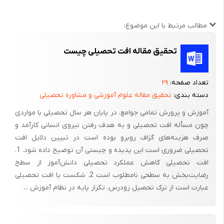
علوم و کمبود مطالعات عمیق برای ریشه یابی و مبارزه با این مسئله،
مطالب مرتبط با این موضوع:
پژوهشگران را بر آن داشت تا علل و عوامل اصلی افت تحصیلی در
رشته علوم تجربی را از دیدگاه دبیران این درس و دانش آموزان بررسی
تحقیق مقاله افت تحصیلی چیست
نموده و راههای عملی در رابطه با جلوگیری از این معضل را ارائه نمایند.
تعداد صفحه:
۲۹
کلید واژه : افت تحصیلی ، نظام آموزشی،شاخص ،
دسته بندی:
تحقیق مقاله علوم آموزشی و مشاوره تحصیلی
آموزش و پرورش تمامی جوامع، در پایان هر سال تحصیلی با مواردی
چون مسأله افت تحصیلی و به هدف رفتن نیروی انسانی کارآمد و
بیان مسئله
صرف هزینه‌های گزاف روبرو بوده است در تبیین دلایل افت
تحصیلی ضروری است این پدیده و چیستی آن توضیح داده شود. 1.
بررسی نتایج امتحانات دوره متوسطه شهرستان ایذه در سالهای اخیر
افت تحصیلی کاهش عملکرد تحصیلی دانش‌آموز از سطح
حاکی از آن است که افت آموزشی خصوصا در مقاطع راهنمایی و
رضایت‌بخش به سطحی نامطلوب است 2. شکست یا افت تحصیلی
دبیرستان مشهود و ملموس است .
عبارت است از ترک تحصیل زودرس، تکرار پایه در نظام آموزش ...
باتوجه به اینکه آموزش و پرورش هر کشور کلید پیشرفت در تمامی
زمینه ها است و آموزش کلید ورودی عبور از قرن 21 توصیف شده