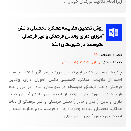
زیرا انجام تکالیف فرزندان خود را ...
می‌تواند به دست دهد، مورد ابهام قرار گرفت ، چون تحقیقات قبلی به
بررسی و مقایسه عملکرد مرحله‌ای آزمودنیها در داستانهای فلسفی و
سنتی کلبرگ با داستانهایی پرداخته‌اند که افراد ملزم بودند، یادگیری
واقعی را درباره رفتار خلاف اخلاق خودشان یعنی رفتار ناهمسو با فرهنگ
روش تحقیق مقایسه عملکرد تحصیلی دانش
عمومی همانند: مستی در حین رانندگی، روسپیگری و بزهکاری، ارائه
آموزان دارای والدین فرهنگی و غیر فرهنگی
کنند. در حالی که آزمودنیهای گروه آزمایشی این تحقیق، به دلیل قرار
متوسطه در شهرستان ایذه
گرفتن در موقعیت مذهبی و همسو با فرهنگ عمومی، در آزمون واقعی
تعداد صفحه:
۲۲
قضاوت اخلاقی و مذهبی اقامه نماز، عملکردی بهتر از آزمون سنتی،
دسته بندی:
پایان نامه علوم تربیتی
فلسفی و فرضیه‌ای کلبرگ ، بدست آورده‌اند.
چکیده موضوعی که در این تحقیق مورد بررسی قرار گرفته عبارست
امروزه درمانهایی که بر اساس فرمول‌بندی ‌های روان‌شناختی صورت
است از مقایسه عملکرد تحصیلی دانش آموزان دارای والدین
فرهنگی و غیر فرهنگی متوسطه در شهرستان ایذه . در این رابطه
می‌گیرد، احتمال میزان موفقیت را افزایش می‌دهد.
فرضیه های مورد نظر عبارتند از اینکه بین دانش آموزان دختر
بنابراین باتعیین فرمول‌بندی مشکلات و انتخاب الگوی صحیح و روش
دارای والدین ( پدر و مادر ) شاغل فرهنگی و غیر فرهنگی از لحاظ
مناسب و توصیف فرایند تغییر، بصورت سازمان یافته ضریب اطمینان
عملکرد تحصیلی تفاوت وجود دارد . و فرضیه دوم عبارت است از
در درمان افزایش می‌یابد.
اینکه بین دانش آموزان پسر دارای ...
در شناخت درمانی، شیوه روان‌درمانی مبتنی بر نظریه اختلالات هیجانی