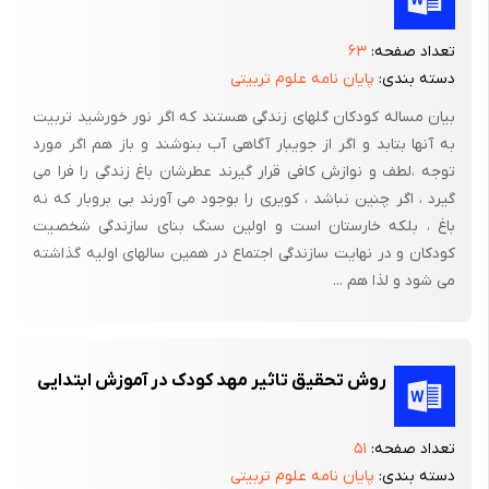
-نسبت به والدین خود قدرشناس و سپاسگزار باشد.
- با مفهوم همکاری و کمک به دیگران جهت حل مشکلاتشان آشنا شود.
تعداد صفحه:
۶۳
دسته بندی:
پایان نامه علوم تربیتی
- کلاژ،- کاردستی، و فعالیت های تعیین شده در برنامه آموزشی را انجام
بیان مساله کودکان گلهای زندگی هستند که اگر نور خورشید تربیت
دهد.
به آنها بتابد و اگر از جویبار آگاهی آب بنوشند و باز هم اگر مورد
- در ارتباط با مفاهیم کاربردی در برنامه، نقاشی کند.
توجه ،‌لطف و نوازش کافی قرار گیرند عطرشان باغ زندگی را فرا می
گیرد ، اگر چنین نباشد ، کویری را بوجود می آورند بی بروبار که نه
- هنگام تلاوت قرآن توسط دیگران، ساکت باشد و گوش کند.
باغ ، بلکه خارستان است و اولین سنگ بنای سازندگی شخصیت
- با دوستان خود برای حل مشکلاتشان هم‌فکری و همکاری کند.
کودکان و در نهایت سازندگی اجتماع در همین سالهای اولیه گذاشته
می شود و لذا هم ...
متغیرهای تحقیق :
نوع تحقیق، پیمایشی است. جامعه آماری پژوهش شامل،دانش‌آموزان
شاهد مقطع راهنمایی شهرستان ایذه است. ابزار گردآوری اطلاعات،
روش تحقیق تاثیر مهد کودک در آموزش ابتدایی
پرسشنامه است.
نتایج حاکی ازآن است که:
تعداد صفحه:
۵۱
1- بین تحصیلات دانش آموزان پیش ارتباط معناداری وجود دارد.
دسته بندی:
پایان نامه علوم تربیتی