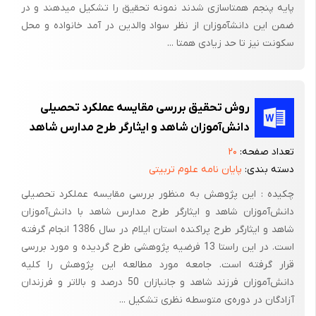
پایه پنجم همتاسازی شدند نمونه تحقیق را تشکیل می‏دهند و در
از نظر معلملن پایه مستلزم وقت کافی و سرمایه کافی و بکار گیری
ضمن این دانش‏آموزان از نظر سواد والدین در آمد خانواده و محل
نیروی انسانی و منابع و امکانات مختلف را در بر گرفت به همین خاطر
سکونت نیز تا حد زیادی همتا ...
محق باید توجیه لازم را داشته باشد و اهمیت و ارزش اجرای طرحرا
تشریح کند و دلایل و ادله خود را برای انتخاب این گروه یا مکان و
ناحیه خاص را بیان نماید.
روش تحقیق بررسی مقایسه عملکرد تحصیلی
اهداف طرح :
دانش‌آموزان شاهد و ایثارگر طرح مدارس شاهد
اهداف کلی:
تعداد صفحه:
۲۰
دسته بندی:
پایان نامه علوم تربیتی
1 - ایجاد بستری مناسب برای ارائه آموزه‌های قرآنی و اجتمایی و اخلاقی
چکیده : این پژوهش به منظور بررسی مقایسه عملکرد تحصیلی
و عاطفی مبتنی بر ظرفیت و توانایی کودکان.
دانش‌آموزان شاهد و ایثارگر طرح مدارس شاهد با دانش‌آموزان
2- آشنایی نونهالان عزیز از آغاز ورود به مرحله یادگیری با معارف و
شاهد و ایثارگر طرح پراکنده استان ایلام در سال 1386 انجام گرفته
رهنمودهای انسان‌ساز قرآن‌کریم و اهل بیت عصمت و طهارت
است. در این راستا 13 فرضیه پژوهشی طرح گردیده و مورد بررسی
(علیهم‌السلام)، متناسب با شرایط سنی آنان (کودکان 4 تا 6 سال).
قرار گرفته است. جامعه مورد مطالعه این پژوهش را کلیه
دانش‌آموزان فرزند شاهد و جانبازان 50 درصد و بالاتر و فرزندان
3 - ایجاد زمینه التذاذ کودکان از حضور در محضر قرآن‌کریم و انس و
آزادگان در دوره‌ی متوسطه نظری تشکیل ...
الفت با کلام الله مجید.