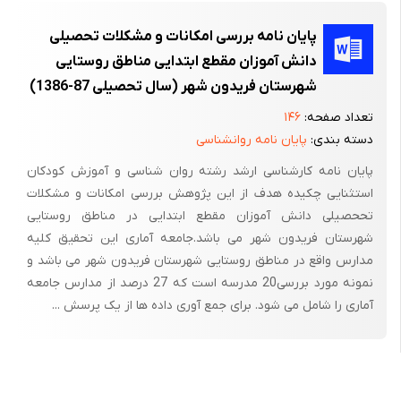
و فهم باورهای تحریف شده( بک 1967 – 1991 ) مطالعات بالینی و
تجربی کواکس ( 1978) و بلک برن(1988) و نیز تکنیکهای درمانی
پایان نامه بررسی امکانات و مشکلات تحصیلی
مشخصی است.
دانش آموزان مقطع ابتدایی مناطق روستایی
شهرستان فریدون شهر (سال تحصیلی 87-1386)
از جمله طرح های تحقیقاتی که در یادگیری دانش آموزان پیش
تعداد صفحه:
۱۴۶
دبستانی که ارائه شده است است به شرح ذیل می باشد :
دسته بندی:
پایان نامه روانشناسی
بررسی اپیدمیولوژی اختلالات روانی در میان دانش آموزان اول ابتداییی
پایان نامه کارشناسی ارشد رشته روان شناسی و آموزش کودکان
مدارس بتدایی تبریز، مدیریت امور پژوهشی آموزش پرورش
استثنایی چکیده هدف از این پژوهش بررسی امکانات و مشکلات
تححصیلی دانش آموزان مقطع ابتدایی در مناطق روستایی
شهرستان فریدون شهر می باشد.جامعه آماری این تحقیق کلیه
۱ .تلادو۱ و همکاران ۱۹۷۴ دریافتند که توانایی بیشتر در حل مسأله با
مدارس واقع در مناطق روستایی شهرستان فریدون شهر می باشد و
افزایش عزت نفسو تاثیر کلاس های پیش در یادگیری دانش آموزان و
نمونه مورد بررسی20 مدرسه است که 27 درصد از مدارس جامعه
پایگاه درونی دانش آموزان که دوره پیش دبستانی را گذرانده اند رابطه
آماری را شامل می شود. برای جمع آوری داده ها از یک پرسش ...
دارد. به نقل از نوری و محمدخانی، ۱۳۷۹
۲. نتایج پژوهشی که اثر آموزش مهارت های زندگی را در زمینه
خودآگاهی بررسی نمود، نشان داد که به دنبال این آموزش، دانش