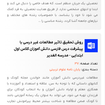
تحصیلی یک جریان منظم است، که هدف خاصی را دنبال می کند و
روش آزمون مجدد انجام شد که ضریب اعتبار آن 95/0 درصد محاسبه
ابتدا و انتهای مشخصی ندارد. از طریق هدایت تحصیلی به فرد کمک
شد.
می شود تا خود را بشناسد، با خصوصیات رشته های مختلف و
برای تجزیه و تحلیل داده ها ابتدا با استفاده از جدولهای فراوانی،
نیازهای جامعه آشنا گردد، رشته مناسبی را ...
نمودارهای ستونی و بافت نگار، توصیفی از ویژگیهای عمومی
(مشخصات فردی)، سئوالهای پرسشنامه و متغیرهای تحقیق ارائه
گردید و سپس با استفاده از آزمون t دو نمونه ای و آزمون من-ویتنی
روش تحقیق تاثیر مطالعات غیر درسی با
تأثیر عوامل آموزشی بر تاثیر کلاس های پیش دبستانی بر یادگیری
پیشرفت درس فارسی دانش آموزان کلاس اول
کودکان پیش دبستانی قرار گرفت.
ابتدایی - مدرسه الغدیر
عمده نتایج بدست آمده نشان می دهد که روشهای تدریس بر
تعداد صفحه:
۳۷
پیشرفت تحصیلیکودکان پیش دبستانی تأثیر داشته است.
دسته بندی:
پایان نامه علوم تربیتی
عملکرد تحصیلی، (افت یا پیشرفت تحصیلی) تحت تاثیر ابعاد متعدد
مطالعات غیردرسی دانش آموزان مانند خواندن مجله کودک و
زیستی، روانی و اجتماعی قرار دارد. این عوامل در چهار گروه، شامل؛
کتابهای داستانی که با توجه به سن، علاقه و استعداد و آموزنده با
عوامل مربوط به دانش آموز،خانواده،مدرسه،آموزشگاه و عوامل مربوط
همکاری معلم و اولیاء دانش آموزان و به انتخاب کودکان برای
فرزندان تهیه می شود، می تواند به عنوان یک رسانه آموزشی باشد
به اجتماع و محیط خارج از مدرسه دسته بندی می شوند.
تا کودک ضمن مطالعه و شناخت بیشتر محیط پیرامونش تجارب
هدف این پژوهش بررسی تاثیر کلاس های پیش دبستانی بر یادگیری