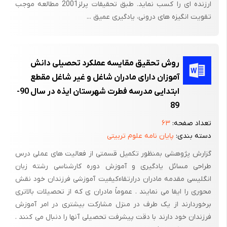
ارزنده ای را کسب نماید. طبق تحقیقات پرلز2001 مطالعه موجب
دانش آموزان کلاس اول ابتدایی از نظر معلمان است. محقق برای
تقویت انگیزه های درونی، یادگیری عمیق ...
دست یابی به این هدف،متغیرهای گوناگون مرتبط با یادگیری تحصیلی
اعم از متغیرهای فردی وشخصیتی دانش‌آموزان اول ابتدایی ، متغیرها
ی مربوط به عوامل آموزشی از قبیل نگرش به رفتار معلم، مدیر،
روش تحقیق مقایسه عملکرد تحصیلی دانش
مشاور، امکانات آموزشی آموزشگاه و متغیرهای خانوادگی، از قبیل نوع
آموزان دارای مادران شاغل و غیر شاغل مقطع
روابط باسرپرست، تعداد خانوار و... را شناسایی کرده و از طریق تدوین
ابتدایی مدرسه فطرت شهرستان ایذه در سال 90-
فرضیه، ارتباط این متغیرها را با وضعیت تحصیلی دانش آموزان اول
89
ابتدایی ، تبیین نموده است.
تعداد صفحه:
۶۳
این تحقیق ملهم از نظریه ژان پیاژه و لارنس کلبرگ درباره تحول اخلاق
دسته بندی:
پایان نامه علوم تربیتی
به اجراء درآمده است . طرح این تحقیق با توجه به پیشینه مربوط به
گزارش پژوهشی بمنظور تکمیل قسمتی از فعالیت های عملی درس
تحولی بودن اخلاق و ارتباط یادگیری و تاثیر کلاس های پیش دبستانی
طراحی مسائل یادگیری و آموزش دوره کارشناسی رشته زبان
بر دانش اموزان و عمل اخلاقی . در واقع، هدف این طرح، بررسی ارتباط
انگلیسی مقدمه مادران درارتقاءکیفیت آموزشی فرزندان خود نقش
موقعیت و سطح قضاوت اخلاقی بوده است . نتیجه این تحقیق این
محوری را ایفا می نمایند . عموماً مادران ی که از تحصیلات بالاتری
است که آزمونهای فرضیه‌ای، فلسفی و سنتی کلبرگ در مقایسه با دیگر
برخوردارند از یک طرف در منزل مشارکت بیشتری در امر آموزش
فرزندان خود دارند با دقت پیشرفت تحصیلی آنها را دنبال می کنند .
آزمونها و داستانهای واقعی، عملکرد مرحله‌ای بالاتر را از آزمودنیها