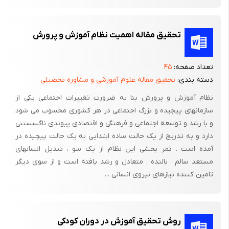
4 – ایجاد بستری مناسب برای ارائه آموزه های قرآنی بر اساس رغبتها و
علائق کودکان.
تحقیق مقاله اهمیت نظام آموزش و پرورش
5– ایجاد موقعیت مطلوب یادگیری در جهت بروز شکوفایی
استعدادهای نونهالان متناسب با ارزش‌ها و آموزه‌های الهی و فرامین
تعداد صفحه:
۴۵
قرآن مجید.
دسته بندی:
تحقیق مقاله علوم آموزشی و مشاوره تحصیلی
6- ایجاد زمینه و بستر‌سازی عمل به قرآن کریم از دوران کودکی.
نظام آموزش و پرورش بنا به ضرورت تغییرات اجتماعی یکی از
سازمانهای پیچیده و بزرگ اجتماعی در هر کشوری محسوب می شود
و با رشد و توسعه اجتماعی و فرهنگی و اقتصادی پیوندی ناگسستنی
اهداف جزیی:
دارد و به تدریج از یک حالت ساده ابتدایی به یک حالت پیچیده در
آمده است . ثمر بخشی این نظام از یک سو ، تبدیل انسانهای
حوزه شناختی
مستعد سالم ، بالنده ، متعادل و رشد یافته است و از سوی دیگر
- کاربرد آیات تعیین شده در برنامه آموزشی دوره را در زندگی بداند.
تامین کننده نیازهای نیروی انسانی ...
- الگوی تربیتی معرفی شده در دوره را بشناسد.
- مفهوم تعهد و مسئولیت را بداند.
روش تحقیق آموزش در دوران کودکی