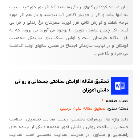
2- رابطه عاطفی مناسب و خوب بین دانش آموزوپیش دبستانی و مهد
بیان مساله کودکان گلهای زندگی هستند که اگر نور خورشید تربیت
موجب افزایش پیشرفت تحصیلی در دانش آموزمی شود.
به آنها بتابد و اگر از جویبار آگاهی آب بنوشند و باز هم اگر مورد
توجه ،‌لطف و نوازش کافی قرار گیرند عطرشان باغ زندگی را فرا می
5- ارزیابی دانش آموز از عوامل آموزشی نظیر معلم، مدیر، مشاور،
گیرد ، اگر چنین نباشد ، کویری را بوجود می آورند بی بروبار که نه
آموزشگاه و محیط آموزشی برعملکرد تحصیلی او تاثیرمی‌گذارد.
باغ ، بلکه خارستان است و اولین سنگ بنای سازندگی شخصیت
کودکان و در نهایت سازندگی اجتماع در همین سالهای اولیه گذاشته
روش انجام تحقیق
می شود و لذا هم ...
سپس از هر ناحیه یک مدرسه با نظر اداری آموزش و پرورش همان
ناحیه، انتخاب گردید. (بررسی تاثیر کلاس های پیش دبستانی بر
یادگیری دانش آموزان کلاس اول ابتدایی ).
تحقیق مقاله افزایش سلامتی جسمانی و روانی
از طریق پرسشنامه محقق ساخته، اطلاعات مورد نیاز جمع آوری شد.
دانش آموزان
این پرسشنامه شامل 32 سئوال بود که در اختیار دانش آموزان قرار
تعداد صفحه:
۱۹
گرفت.
دسته بندی:
تحقیق مقاله علوم تربیتی
روایی پرسشنامه که توسط اساتید محترم دانشگاه شهید چمران بخش
کلید واژه ها : پیشرفت تحصیلی، رغبت، هدایت تحصیلی ، سلامت
علوم تربیتی و دو تن از اساتید دانشگاه شهید چمران اهواز انجام شد با
جسمانی , سلامت روانی , دانش آموز مقدمه : یکی از برنامه های
کسب روایی 7/87% مورد تأیید نهایی قرار گرفت و پایایی پرسشنامه از
راهنمایی و مشاوره در مدرسه، هدایت تحصیلی است. هدایت