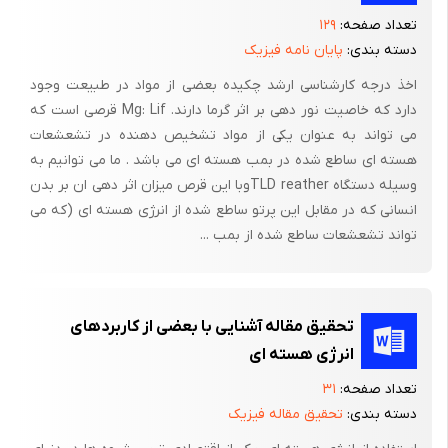
می‌باشد.یکی از مهمترین چالش‌های کشاورزی خسارات ضایعاتی است
تعداد صفحه:
۱۲۹
دسته بندی:
پایان نامه فیزیک
که به محصولات کشاورزی وارد می‌شود بطوریکه گفته‌می‌شود‌امروزه
بیش از یک سوم محصولات کشاورزی در جهان از بین
اخذ درجه کارشناسی ارشد چکیده بعضی از مواد در طبیعت وجود
می‌روند.وجودآفات گوناگونی که به محصولات کشاورزی حمله ور شده
دارد که خاصیت نور دهی بر اثر گرما دارند. Mg: Lif قرصی است که
می تواند به عنوان یکی از مواد تشخیص دهنده در تشعشعات
وباعث نابودی آنها می‌گردد باعث شده از دیربازانسانها بفکر یافتن
هسته ای ساطع شده در بمب هسته ای می باشد . ما می توانیم به
روشهای گوناگون برای از میان برداشتن این آفات ودر بدست آوردن
وسیله دستگاه TLD reatherوبا این قرص میزان اثر دهی ان بر بدن
محصولات کشاورزی سالم باشند تا با بالابردن سطح کمی و کیفی
انسانی که در مقابل این پرتو ساطع شده از انرژی هسته ای (که می
محصولات کشاورزی را توسعه ببخشند .
تواند تشعشعات ساطع شده از بمب ...
تولید محصولات کشاورزی از جنبه های مختلف آسیب پذیر است .به
طور معمول عوامل مختلفی مانند شرایط آب وهوایی ، میزان بارندگی ،
تحقیق مقاله آشنایی با بعضی از کاربردهای
وضعیت خاک کشاورزی، تجهیزات تکنو لوژی کشاورزی می‌تواند میزان
انرژی هسته ای
تولید وکیفیت تولید ما را تحت تاثیر خود داشته با شد .در بین این
تعداد صفحه:
۳۱
مجموعه عوامل یکسری عواملی هستند که تولیدات ما را تهدید
دسته بندی:
تحقیق مقاله فیزیک
می‌کنند که این مجموعه عوامل زنده ای که محصولات کشاورزی را