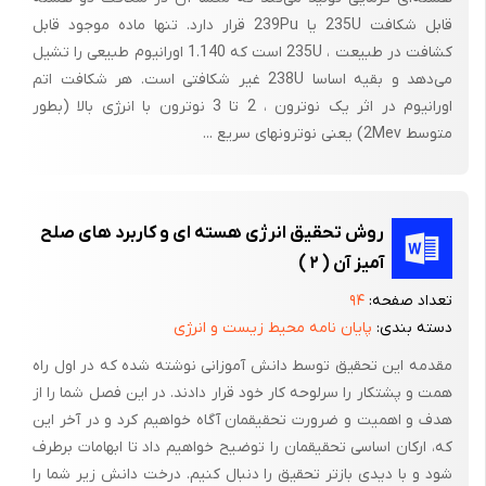
انرژی هسته ای :انرژی حا صل از شکافت هسته
قابل شکافت 235U یا 239Pu قرار دارد. تنها ماده موجود قابل
کشافت در طبیعت ، 235U است که 1.140 اورانیوم طبیعی را تشیل
می‌دهد و بقیه اساسا 238U غیر شکافتی است. هر شکافت اتم
اورانیوم در اثر یک نوترون ، 2 تا 3 نوترون با انرژی بالا (بطور
کشاورزی :به معنای کشت ورزی – زراعت – کاشت وبرداشت محصول
متوسط 2Mev) یعنی نوترونهای سریع ...
است .
تکنولوژی: فناوری –علم صنایع و حرفه ها –به کار بردن ،ترکیب کردن
روش تحقیق انرژی هسته ای و کاربرد های صلح
امور، استعمال کردن
آمیز آن ( ۲ )
تعداد صفحه:
۹۴
دسته بندی:
پایان نامه محیط زیست و انرژی
مقدمه این تحقیق توسط­ دانش آموزانی نوشته شده که در اول راه
چکیده:
همت و پشتکار را سرلوحه کار خود قرار دادند. در این فصل شما را از
تحقیق و پژوهش را باید پایه توسعه و تعالی دانست که یکی از مهم
هدف و اهمیت و ضرورت تحقیقمان آگاه خواهیم کرد و در آخر این
ترین و حیاتی ترین برنامه های جوامع و سازمان ها برای با لندگی و
که، ارکان اساسی تحقیقمان را توضیح خواهیم داد تا ابهامات برطرف
شود و با دیدی بازتر تحقیق را دنبال کنیم. درخت دانش زیر شما را
شکو فایی است .