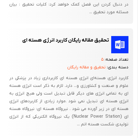
در دنبال کردن این فصل کمک خواهد کرد: کلیات تحقیق : بیان
بنابراین وظیفه پژوهشگران این است که با پژوهشهای دائمی وکار
مسئله مورد تحقیق ...
بردی نمودن آن ها مشخص کنند که ((چه چیز))یا((چه کار))،((به چه
مقدار و میزان))،((چگونه ))،((برای چه کسانی))و(( کجا)) انجام شود
که به هدف نزدیک تر شویم.
تحقیق مقاله رایگان کاربرد انرژی هسته ای
در این تحقیق هدف بررسی انرژی هسته ای در کشاورزی ایران،و
استفاده ی کلی این انرژی سودمند در کشاورزی مورد تحقیق و بررسی
تعداد صفحه:
۵
است .
دسته بندی:
تحقیق و مقاله رایگان
استفاده از این انرژی در کشوری هم چون ایران که بیشتر مناطق آن
کاربرد انرژی هسته‌ای انرژی هسته ای کاربرداری زیاد در پزشکی در
خشک وکویری هستند و با کمبود آب مواجه است بسیار سودمند است
علوم و صنعت و کشاورزی و... دارد. لازم به ذکر است انرژی هسته
وبا تکنیک های هسته ای می توان این کمبودها را جبران نمود.
ای به تمامی انرژی های دیگر قابل تبدیل است ولی هیچ انرژی به
انرژی هسته ای تبدیل نمی شود .موارد زیادی از کاربردهای انرژی
به طور کلی انرژی هسته ای در کشاورزی کاربردهای مفیدی داشته و با
هسته ای در زیر آورده می شود . نیروگاه هسته ای: نیروگاه هسته
پرتو دهی بسیاری از مضرات روش های قبل جبران شده وبا استفاده ی
ای (Nuclear Power Station) یک نیروگاه الکتریکی که از انرژی
بهینه از این تکنیک ها می توان از آسیب های وارده بر محصولات
تولیدی شکست هسته اتم ...
کشاورزی جلو گیری کرد