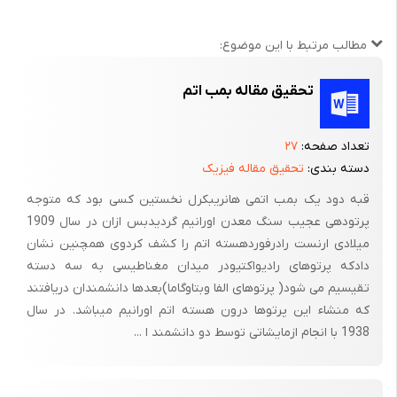
افزایش طول عمر محصولات کشاورزی
مطالب مرتبط با این موضوع:
بالا بردن مقاومت گیاهان
ساخت کود و آبیاری محصولات کشاورزی
تحقیق مقاله بمب اتم
تعداد صفحه:
۲۷
دسته بندی:
تحقیق مقاله فیزیک
نوع تحقیق
قبه دود یک بمب اتمی هانریبکرل نخستین کسی بود که متوجه
پرتودهی عجیب سنگ معدن اورانیم گردیدبس ازان در سال 1909
میلادی ارنست رادرفوردهسته اتم را کشف کردوی همچنین نشان
نوع تحقیق ما از نوع تحقیق کتابخانه ای ،به صورت مراجعه به
دادکه پرتوهای رادیواکتیودر میدان مغناطیسی به سه دسته
کتابخانه، فیش برداری ،قرائت فیش ها ،نسخه برداری و خلاصه کردن
تقیسیم می شود( پرتوهای الفا وبتاوگاما)بعدها دانشمندان دریافتند
ویادداشت برداری استفاده شد.
که منشاء این پرتوها درون هسته اتم اورانیم میباشد. در سال
1938 با انجام ازمایشاتی توسط دو دانشمند ا ...
ما با مراجعه به سایت های مختلف و انتخاب بهترین مطالب که قابل
فهم وانتقال برای ما باشد نیز استفاده کرده ایم .