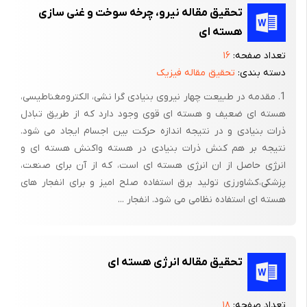
تحقیق مقاله نیرو، چرخه سوخت و غنی سازی
هسته ای
روش تحقیق
تعداد صفحه:
۱۶
دسته بندی:
تحقیق مقاله فیزیک
1. مقدمه در طبیعت چهار نیروی بنیادی گرا نشی، الکترومغناطیسی،
روشی که در این تحقیق از آن استفاده کرده ایم روش توصیف نظام
هسته ای ضعیف و هسته ای قوی وجود دارد که از طریق تبادل
مند موقعیت انرژی هسته ای با دقت وحفظ عینیت موضوع آن بوده
ذرات بنیادی و در نتیجه اندازه حرکت بین اجسام ایجاد می شود.
است به طور کلی می توان گفت ما از روش توصیفی و تا حدودی مورد
نتیجه بر هم کنش ذرات بنیادی در هسته واکنش هسته ای و
کاوی و میدانی به صورت مطالعه فشرده ومتمرکز بررسی تاریخچه
انرژی حاصل از ان انرژی هسته ای است، که از آن برای صنعت،
پزشکی،کشاورزی تولید برق استفاده صلح امیز و برای انفجار های
وتحولات انرژی هسته ای استفاده کرده ایم که از تقسیم بندی انواع
هسته ای استفاده نظامی می شود. انفجار ...
روش های تحقیق می باشد.
تحقیق مقاله انرژی هسته ای
پیشینه ی تحقیق
تعداد صفحه:
۱۸