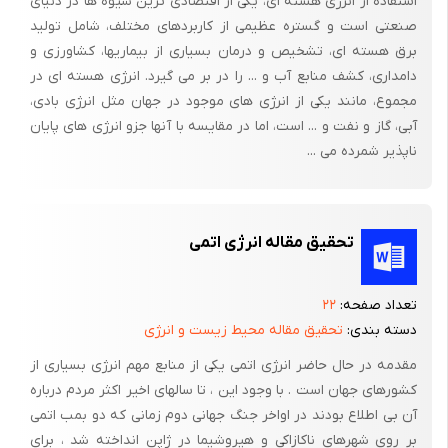
استفاده از انرژی هسته ای، یکی از اقتصادی ترین شیوه ها در دنیای
تهدید می‌کنند . استفاده کردن از روش هسته‌ای یا پرتو تابی وابسته
صنعتی است و گستره عظیمی از کاربردهای مختلف، شامل تولید
به مجموعه دانش هسته ای می‌شود تکنولوژی نسبتا جدیدی هست .
برق هسته ای، تشخیص و درمان بسیاری از بیماریها، کشاورزی و
کشاورزی هسته ای هیچ ارتباط خاصی با مقولات اورانیوم، غنی‌سازی،
دامداری، کشف منابع آب و ... را در بر می گیرد. انرژی هسته ای در
سانتریفوژ، باز فرآوری و غیره ندارد، بلکه هر نوع فعالیت کشاورزی که
مجموع، مانند یکی از انرژی های موجود در جهان مثل انرژی بادی،
آبی، گاز و نفت و ... است، اما در مقایسه با آنها جزو انرژی های پایان
در آن به نوعی از ایزوتوپ و رادیو‌ایزوتوپ مستقیم و یا غیرمستقیم
ناپذیر شمرده می ...
استفاده کند، زیر مجموعه کشاورزی هسته‌ای محسوب می‌شود.
1- انرژی چیست ؟
تحقیق مقاله انرژی اتمی
2- انرژی چیست ؟
تعداد صفحه:
۲۲
3- واپا شی هسته ای چیست؟
دسته بندی:
تحقیق مقاله محیط زیست و انرژی
4- -شکافت هسته ای
مقدمه در حال حاضر انرژی اتمی یکی از منابع مهم انرژی بسیاری از
5- پرتوها
کشورهای جهان است . با وجود این ، تا سالهای اخیر اکثر مردم درباره
آن بی اطلاع بودند در اواخر جنگ جهانی دوم زمانی که دو بمب اتمی
6- توضیح چند اصطلاح علمی
بر روی شهرهای ناکازاکی و هیروشیما در ژاپن انداخته شد ، برای