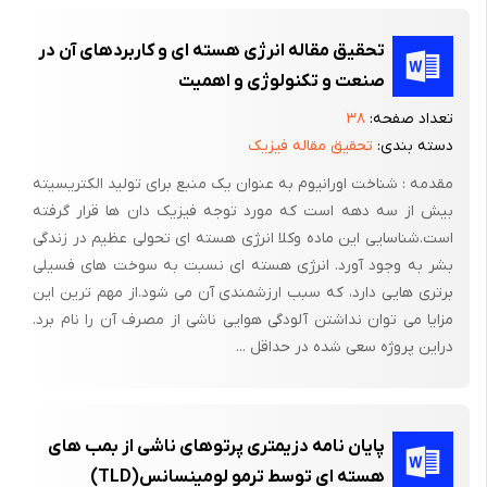
تحقیق مقاله انرژی هسته ای و کاربردهای آن در
مقدمه
صنعت و تکنولوژی و اهمیت
انرژی هسته ای کاربرداری زیاد در کشاورزی دارد. لازم به ذکر است
تعداد صفحه:
۳۸
انرژی هسته ای به تمامی انرژی های دیگر قابل تبدیل است ولی هیچ
دسته بندی:
تحقیق مقاله فیزیک
انرژی به انرژی هسته ای تبدیل نمی شود.
مقدمه : شناخت اورانیوم به عنوان یک منبع برای تولید الکتریسیته
بیش از سه دهه است که مورد توجه فیزیک دان ها قرار گرفته
است.شناسایی این ماده وکلا انرژی هسته ای تحولی عظیم در زندگی
انرژی هسته ای خدمات برجسته ای در زمینه های مختلف دارد که
بشر به وجود آورد. انرژی هسته ای نسبت به سوخت های فسیلی
مهمترین خدمت آن را می توان در بخش کشاورزی در نظر گرفت؛
برتری هایی دارد، که سبب ارزشمندی آن می شود.از مهم ترین این
افزایش جمعیت و نیاز روز افزون به غذا، آب و حتی صادرات محصولات
مزایا می توان نداشتن آلودگی هوایی ناشی از مصرف آن را نام برد.
غذایی محتاج علمی است که بتواند به این نیازها پاسخ دهد.
دراین پروژه سعی شده در حداقل ...
امروزه استفاده صلح آمیز از انرژی هسته ای در بسیاری از کشورهای
پیشرفته و در حال توسعه متداول است و ایران نیز مانند خیلی از
کشورهای در حال توسعه، تحقیقات هسته ای خود را دنبال می کند.
پایان نامه دزیمتری پرتوهای ناشی از بمب های
امروزه با بالا رفتن جمعیت جهان کشاورزی از اهمیت بالایی برخوردار
هسته ای توسط ترمو لومینسانس(TLD)
شده است وتامین و امنیت غذایی از مهمترین دغدغه های هر کشور