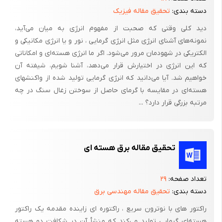
دسته بندی:
تحقیق مقاله فیزیک
در این تحقیق سایت هایی مورد استفاده قرار گرفت به خصوص
دید کلی وقتی که صحبت از مفهوم انرژی به میان می‌آید،
سایت مهندسی پزشکی که مطالب مفیدی در این باره استخراج کردیم
نمونه‌های آشنای انرژی مثل انرژی گرمایی ، نور و یا انرژی مکانیکی و
هم چنین سایت پروفسور آفریده بسیار سودمند بود.
الکتریکی در شهودمان مرور می‌شود. اگر ما انرژی هسته‌ای و امکاناتی
سایت کشاورزی و سایت پژوهشکده های هسته ای ایران نیز منبع
که این انرژی در اختیارش قرار می‌دهد، آشنا ‌شویم، شیفته آن
خواهیم شد. آیا می‌دانید که انرژی گرمایی تولید شده از واکنشهای
اصلی این تحقیق بود و کتاب حقایقی در مورد انرژی هسته ای و کتاب
هسته‌ای در مقایسه با گرمای حاصل از سوختن زغال سنگ در چه
انرژی اتمی نوشته ی دکتر اریک و بلا کر ترجمه ی بهروز بیضا یی
مرتبه بزرگی قرار دارد؟ ...
پیشینه ی خوبی در این زمینه داشت .
تعریف واژه ها و اصطلاحات
تحقیق مقاله برق هسته ای
تعداد صفحه:
۲۹
انرژیEnergy: به معنای نیرو ، قوه ، قدرت ، توانایی واستعداد کار
دسته بندی:
تحقیق مقاله مهندسی برق
وکوشش است.
راکتور های با نوترون سریع ، راکتوره ای زاینده مقدمه یک راکتور
هسته‌ای گرمایی تولید می‌کند که منشأ آن در شکافت دو هسته