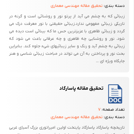
دسته بندی:
تحقیق مقاله مهندسی معماری
5 لشکرکشی‌های جهان‌گشایانه پارسها تا چه حد در افق آیینی آنها مؤثر بوده و
زیبائی که به چشم می آید از پرتو نور و روشنائی است و گرنه در
تا چه میزان بر غنا و ژرفای فکری و هنری آنان افزوده است؟
تاریکی ،زیبائی مفهومی ندارد.زیبائی حقیقتی با نور معرفت درک می
گردد و زیبائی ظاهری با عزیزترین حس ما که بینائی است دیده می
شود. نور و روشنایی چه ظاهری و چه عرفانی باعث می شود که
زیبائی به چشم آید و رنگ و سایر زیبائیهای شیء جلوه کند. بنابراین
بحث نور و پرداختن به آن می تواند در مباحث زیبائی شناسی و هنر
جایگاه ویژه ای ...
تحقیق مقاله پاسارگاد
تعداد صفحه:
۷
دسته بندی:
تحقیق مقاله مهندسی معماری
تاریخچه پاسارگاد پاسارگاد پایتخت اولین امپراتوری بزرگ آسیای غربی