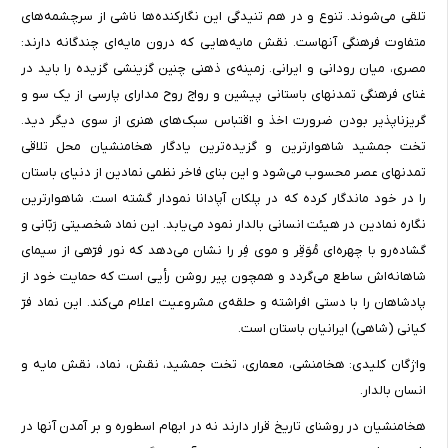
تلقی می‌شوند. تنوع و در هم تنیدگی این نگارکنده‌ها ناشی از سرچشمه‌های
متفاوت فرهنگی آنهاست. نقش مایه‌هایی که درون مایه‌ای چندگانه دارند:
مصری، میان رودانی و ایرانی. زمینه‌ی ذهنی چنین گزینشی گزیده را باید در
غنای فرهنگی تمدنهای باستانی پیشین و رواج روح مدارای پارسی از یک سو و
گریزناپذیر بودن ضرورت اخذ و اقتباس سبک‌های هنری از سوی دیگر دید.
تخت جمشید شاهوارترین و گزیده‌ترین یادگار هخامنشیان محل تلاقی
تمدنهای عصر محسوب می‌شود و این بنای فاخر نظمی نمادین از دنیای باستان
را در خود ماندگار کرده که در پلکان آپادانا نمودار گشته است. شاهوارترین
نگاره نمادین در هیئت انسانی بالدار نمود می‌یابد. این نماد شخصیتی رَبّانی و
گشاده‌رو با چهره‌ای مُوَقِر و موی فِر را نشان می‌دهد که نور فرّهی از سیمای
شاهانه‌اش ساطع می‌گردد و همچون پیر روشن رأیی است که حمایت خود از
پادشاهان را با دستی افراشته و حلقه‌ی مشروعیت اعلام می‌کند. این نماد فرّ
کیانی (شاهی) ایرانیان باستان است.
واژگان کلیدی: هخامنشی، معماری، تخت جمشید، نقش، نماد، نقش مایه و
انسان بالدار.
هخامنشیان در روشنای تاریخ قرار دارند نه در ابهام اسطوره و بر آمدن آنها در