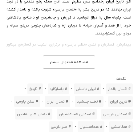
افق تاریخ ایران رخدادی بس عظیم است. آنان سنگ بنای تمدنی را در نجد
ایران نهادند که در تاریخ بشر به «تمدن پارسی» شهرت یافته و نامدار گشته
است. پنجاه سال به درازا انجامید تا کورش و جانشینان او دامنه‌ی پادشاهی
خود را از هند و آسیای میانه تا دریای اژه و کناره‌های جنوبی دریای سیاه و
دره‌ی نیل گسترانیدند.
پیدایش، گسترش و نضج «نظم پارسی» و برقراری امنیت در گستره‌ی پهناور
شاهنشاهی هخامنشی تا آن هنگام در خاور نزدیک باستان بی‌سابقه بود.
کورش در اندک زمانی حکومتی پدید آورد که داعیه‌ی جهانی داشت و این پیام
مشاهده محتوای بیشتر
با فتح بابل (539ق.م)، که عروس دنیای باستان بود، با صدایی رسا عنوان و
اعلام شد. سردار پارسی نیت خویش را با صلاح دید کاهنان معبد مردوک با
تگ‌ها:
انتشار منشور مشهورش بر روی سنگی استوانه‌ای به ثبت رساند و ایده‌اش را
-
-
-
-
انسان بالدار
ایران باستان
پاسارگارد
تاریخ
برای زندگی مسالمت‌آمیز و اداره‌ی جامعه جاودانه کرد. او با تکیه بر تجارب
پیشینیان دریافته بود که برای برقراری نظم در قلمروی متنوع، نیازمند تشریک
-
-
-
-
تاریخ ایران
تخت جمشید
تمدن ایران
صلح پارسی
مساعی همه‌ی اقوام زیردست است. از این روی آنها را در نظام جدید سهیم
-
-
-
معماری تاریخی
معماری هخامنشیان
نقش های نمادین
کرد و آزادی در عقاید را تضمین نمود. خط مشی بنیانگذار شاهنشاهی
هخاخمنشی را داریوش یکم (بزرگ) ادامه داد. این خط و مشی چیزی جز
-
-
هخامنشی
هخامنشیان
هنر پارسی
استمرار «صلح پارسی» نبود. وی نامی‌ترین پادشاه و معمار اصلی حکومت