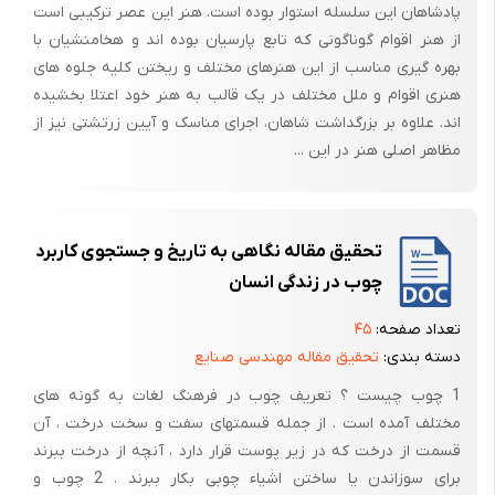
پادشاهان این سلسله استوار بوده است. هنر این عصر ترکیبی است
شده روزگار هخامنشیان» هستند. بخش عظم نگاره‌های این کاخ متعلق به
از هنر اقوام گوناگونی که تابع پارسیان بوده اند و هخامنشیان با
نمایندگان هیئت‌های ملل تحت حکومت‌اند و هر یک گزیده‌ترین پیشکش
بهره گیری مناسب از این هنرهای مختلف و ریختن کلیه جلوه های
سرزمین خویش را به پیشگاه شاهنشاه می‌آورند و در جامه‌ی خود و با آرایش
هنری اقوام و ملل مختلف در یک قالب به هنر خود اعتلا بخشیده
چهره و اندام خود تصویر شدند و ویژگی‌های بومی خود را به نمایش می‌نهند.
اند. علاوه بر بزرگداشت شاهان، اجرای مناسک و آیین زرتشتی نیز از
آنها برای ورود به کاخ بزرگ آپادانا (تالار پذیرش) به انتظار صف کشیده‌اند.
مظاهر اصلی هنر در این ...
تخت جمشید نمادی از نظم جهان باستان است و آپادانا نماد اورنگی است که بر
دوش نمایندگان ملل تابع قرار گرفته و از فراز آن شاهنشاه به جهان می‌نگرد و
بر آن حکم می‌داند. این بنا و نقوش آن خود معنایی نمادین دارند و نمادی از
تحقیق مقاله نگاهی به تاریخ و جستجوی کاربرد
حکومت پارسی‌اند. نگاره‌های تخت جمشید فراوانند و به دو دسته‌ی عمده
چوب در زندگی انسان
تقسیم می‌شوند: گروه نخست نقوشی هستند که جنبه تزئینی و نمایشی دارند
و غالباً تک معنایی‌اند. گروه دوم نگار کنده‌هایی هستند که نمادین‌اند و معنای
تعداد صفحه:
۴۵
یگانه‌ای ندارند. این گونه نگاره‌ها در زمره‌ی مجهولات هنر و معماری
دسته بندی:
تحقیق مقاله مهندسی صنایع
هخامنشی‌اند و بیش از هر قسمت تخت جمشید بیننده را به تأمل و تحسین
1 چوب چیست ؟ تعریف چوب در فرهنگ لغات به گونه های
وامی دارند.
مختلف آمده است . از جمله قسمتهای سفت و سخت درخت ، آن
به سبب کم بود مدارک تاریخی و مناقشه برادر بودن یافته‌های پژوهش‌های
قسمت از درخت که در زیر پوست قرار دارد ، آنچه از درخت ببرند
باستانشناختی و ابهام در مفاهیم و اشاره‌های متون اساطیری، فرضیه‌پردازی
برای سوزاندن یا ساختن اشیاء چوبی بکار ببرند . 2 چوب و
درباره‌ی معماری هخامنشی امری سخت و دشوار است. این دشواری در نقوش