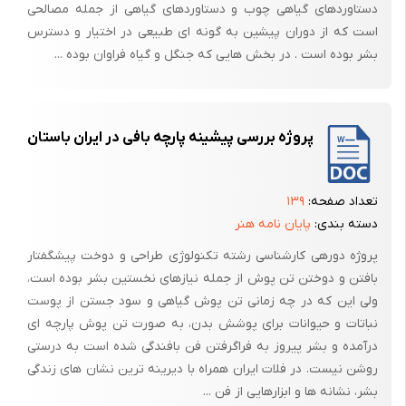
دستاوردهای گیاهی چوب و دستاوردهای گیاهی از جمله مصالحی
نمادین که موضوعی است مفصل، پیچیده و گاه متناقض، دو چندان می‌شود،
است که از دوران پیشین به گونه ای طبیعی در اختیار و دسترس
هرچند این نقوش رمزی جلوه‌ای جذاب از هنر درباری را به نمایش می‌گذارند.
بشر بوده است . در بخش هایی که جنگل و گیاه فراوان بوده ...
نگارنده موضوع را به عنوان یک پدیده تلقی می‌کند نه عرصه‌ای برای ذوق
آزمایی. و می‌داند تبیین آن ژرفتر از آن است که از عهده‌اش برآید. کام‌یابی در
این کار منوط به پشتکار، دانش و وسعت نظر است. پرتوی که برنقوش افکنده
پروژه بررسی پیشینه پارچه بافی در ایران باستان
شده شاید برای فهم آنها کفایت نکند، اما تلاشی است برای درکشان. در این
رساله نگارنده هیچ چیز را با قاطعیت رد یا اثبات نمی‌کند ولی شاید نکاتی را
روشن کند.
تعداد صفحه:
۱۳۹
می‌دانیم در معماری پنداشت‌های انسان باستانی از طبیعت، خویشتن و گیتی
دسته بندی:
پایان نامه هنر
با نماد و نقشینه به تصویر کشیده می‌شد. نمادها همانند واژگان یک متن
پروژه دوره­ی کارشناسی رشته تکنولوژی طراحی و دوخت پیشگفتار
نیستند که معنایی روشن داشته باشند، بلکه رمزگان فرهنگی‌اند و در
بافتن و دوختن تن پوش از جمله نیازهای نخستین بشر بوده است،
تداعی‌های فرهنگی معنا و مفهوم پیدا می‌کنند. با این وجود می‌توان گفت در
ولی این که در چه زمانی تن پوش گیاهی و سود جستن از پوست
یک بنا نظیر تخت جمشید نگاره‌ها و تندیس‌ها با آدمی با زبانی خاموش و در
نباتات و حیوانات برای پوشش بدن، به صورت تن پوش پارچه ای
سکوت سخن می‌گویند و جنبه‌ی نمادین آنها برحالت تزیینی‌شان برتری دارد. در
درآمده و بشر پیروز به فراگرفتن فن بافندگی شده است به درستی
نقوش نمادین ایده‌ها و انگاره‌ها و پندارشت‌ها پنهانند. پیدایش نمادها در
روشن نیست. در فلات ایران همراه با دیرینه ترین نشان های زندگی
هنر و معماری هخامنشی در چارچوب اندیشه فرمانروایی مینوی و پیوند آن با
بشر، نشانه ها و ابزارهایی از فن ...