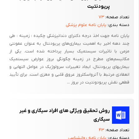
وارد ریه های خود میکند. بو و رنگ سیگار مربوط به تاراست. تار
پریودنتیت
همچنین بروی پرزهای (مژکها) ریه ها چسبیده و عملکرد طبیعی آنها را
تعداد صفحه:
۷۳
مختل میکند. این پرزها با حرکت روبه بالا باعث خارج شدن مواد زاید،
دسته بندی:
پایان نامه علوم پزشکی
میکروبها، گردوغبار وآلودگی ها از ریه ها می‌شوند. تار میتواند بروی
لباس و یا پوست بدن نیز بچسد. آخرین پک سیگار دو برابر بیشتراز
پایان نامه جهت اخذ درجه دکترای دندانپزشکی چکیده : زمینه : طی
چند دهه اخیر به اهمیت بیماری‌های پریودنتال به عنوان عفونتی
نخستین پک سیگار حاوی تار میباشد. مهم ترین عامل سرطان زایی
مزمن با تاثیرات سیستمیک بسیار پرداخته شده است. یکی از
تار،ماده ای به نام «بنزوآپین» می باشد(2).
مکانیسم‌های مطرح در زمینه چگونگی بروز عوارض سیستمیک
بیماریهای پریودنتال، ایجاد تغییرات سرولوژیک در عوامل التهابی و
انعقادی مرتبط با آترواسکلروز عروق قلبی و مغزی است. برای تأیید
‫‫​پایان نامه مربوط به این پروپوزال در سایت وجود ندارد.
قطعی نقش پریودونتیت در بروز ...
روش تحقیق ویژگی های افراد سیگاری و غیر
سیگاری
تعداد صفحه:
۴۳
دسته بندی:
پایان نامه روانشناسی