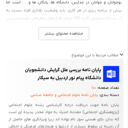
نوجوانان و جوانان در مدارس، دانشگاه ها، پادگان ها و. . . است، اما
پیش از برنامه ریزی در هر کاری، باید وضعیت رفتاری افراد نسبت به
آن مسئله مشخص گردد (6). اجرای طرح های تحقیقاتی جهت دستیابی
به شناخت وضعیت اپیدمیولوژیک این مشکل و بهره گیری مناسب از
مشاهده محتوای بیشتر
ان جهت تدوین استراتژی موثر برای مبارزه با استعمال دخانیات ضروری
می باشد (7). استعمال دخانیات و عادت به مصرف سیگار، یکی از عادات
تحمیل شده از سوی استعمارگران بین المللی به جوامع است که به
مطالب مرتبط با این موضوع:
علت تبلیغات وسیع و بدون توجه به ضرر و زیان های اقتصادی،
اجتماع، سیاسی و بهداشتی آن، روز به روز توسعه و رواج بیشتری پیدا
پایان نامه بررسی علل گرایش دانشجویان
کرده است. نتایج بررسی های مختلف نشان می دهد که مصرف سیگار
دانشگاه پیام نور اردبیل به سیگار
در میان جوانان کشورهای در حال توسعه و توسعه یافته رو به
تعداد صفحه:
۱۰۰
افزایش و سن شروع آن رو به کاهش است (8). امروزه مصرف سیگار
دسته بندی:
پایان نامه علوم اجتماعی و جامعه شناسی
یکی از چالش های سلامت جهانی و یکی از عوامل خطر مرگ هم در
پایان نامه جهت دریافت درجه کارشناسی رشته علوم اجتماعی
کشورهای پیشرفته و هم در کشورهای در حال توسعه به شمار می رود
(پژوهشگری اجتماعی) مقدمه اعتیاد به مواد مخدر پدیده ای است
(9). مصرف سیگار در واقع نوعی وابستگی روحی و روانی در فرد ایجاد
که بدان بلای هستی سوز نام نهاده اند زیرا ویرانگری های حاصل از
می کند که بنا به تعریف سازمان بهداشت جهانی (WHO) عبارت است از
آن زمینه ی سقوط بسیاری از ارزشها و هنجارهای فرهنگی و اخلاقی