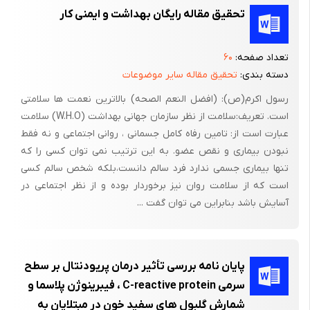
دهند. امید است نتایج این تحقیق بتواند مورد استفاده مسئولین
تحقیق مقاله رایگان بهداشت و ایمنی کار
ذیربط قرار گیرد. بنابراین هدف از پژوهش حاضر بررسی نگرش و
عملکرد وآگاهی دانشجویان دانشکده دندانپزشکی دانشگاه علوم پزشکی
تعداد صفحه:
۶۰
اردبیل در ارتباط با تاثیر دخانیات بر بهداشت دهان و دندان در سال
دسته بندی:
تحقیق مقاله سایر موضوعات
1393 میباشد.
رسول اکرم(ص): (افضل النعم الصحه) بالاترین نعمت ها سلامتی
6-2 تعریف واژه‌های کلیدی: (حداقل 3 واژه)
است. تعریف:سلامت از نظر سازمان جهانی بهداشت (W.H.O) سلامت
عبارت است از: تامین رفاه کامل جسمانی ، روانی اجتماعی و نه فقط
سیگار :ترکیبی صمغ مانند، قهوه ای و چسبناک است و از صدها ماده
نبودن بیماری و نقص عضو. به این ترتیب نمی توان کسی را که
شیمیایی مختلف (هیدروکربنهای پلی آرو ماتیک، آمین های آروماتیک و
تنها بیماری جسمی ندارد فرد سالم دانست،بلکه شخص سالم کسی
ترکیبات غیر ارگانیک)که بسیاری از آنها سمی، سرطان‌زا و جهش‌زا
است که از سلامت روان نیز برخوردار بوده و از نظر اجتماعی در
می‌باشند، تشکیل یافته است. تار از سوختن تنباکو و سایر مواد گیاهی
آسایش باشد بنابراین می توان گفت ...
حاصل می‌شود. تار ذرات ریزی میباشد که هنگام پک زدن به سیگار وارد
ریه ها شده و در آنجا تجمع می یابد. در حدود 70 درصد تار موجود در
دود سیگار درون ریه ها رسوب می‌کند. تار مانند دوده موجود در
پایان نامه بررسی تأثیر درمان پریودنتال بر سطح
دودکش، درون ریه ها رابصورت یک لایه‌ی چسبناک می پوشاند. فردی
سرمی C-reactive protein ، فیبرینوژن پلاسما و
که روزانه 20 نخ سیگار دود می‌کند سالانه 210 گرم (یک فنجان پر) تار
شمارش گلبول های سفید خون در مبتلایان به