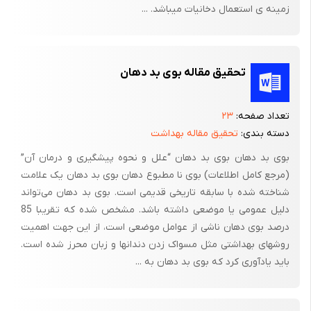
سیگار در جوامع مختلف انجام شده و عوامل محیطی و وجود استرس
زمینه ی استعمال دخانیات می­باشد. ...
های پیرامون را بعنوان علل گرایش به سیگار در این مرحله از زندگی
بیان نموده اند. نقش حرفه ای آتی دانشجویان پزشکی ضرورت بررسی
علل گرایش به سیگار در این گروه را توجیه می نماید. با توجه به
تحقیق مقاله بوی بد دهان
مسیر سخت و دشواری که این دانشجویان در رسیدن به اهداف خود
طی می نمایند و همچنین سرمایه معنوی و مادی که برای تربیت و
تعداد صفحه:
۲۳
تعلیم آن ها هزینه می شود. شناخت، پیش گیری و درمان هر عاملی
دسته بندی:
تحقیق مقاله بهداشت
که سلامت جسمی و فکری شان و در نتیجه در کارآیی آنها تاثیر سوء
بوی بد دهان بوی بد دهان “علل و نحوه پیشگیری و درمان آن”
داشته باشد الزامی به نظر می رسد. ضمناً دانشجویان پزشکی در دوره
(مرجع کامل اطلاعات) بوی نا مطبوع دهان بوی بد دهان یک علامت
تحصیلی و اشتغال خود الگوی مناسبی برای سایر افراد جامعه خصوصاً
شناخته شده با سابقه تاریخی قدیمی است. بوی بد دهان می‌تواند
جوانان می باشد و قطعاً مصرف سیگار توسط آن ها می تواند احتمالاً
دلیل عمومی یا موضعی داشته باشد. مشخص شده که تقریبا 85
منجر به آموزش غلط به سایر افراد جامعه باشد. در راستای این اهداف
درصد بوی دهان ناشی از عوامل موضعی است، از این جهت اهمیت
پژوهشگران به دنبال شناخت انگیزه و علل گرایش استعمال دخانیات
روشهای بهداشتی مثل مسواک زدن دندانها و زبان محرز شده است.
در بین گروه پیام آور سلامت یعنی پزشکان آینده جامعه می باشند تا با
باید یادآوری کرد که بوی بد دهان به ...
بررسی آن بتوانند گامی در ارائه راه کارهای مناسب و علمی در خصوص
مداخلات لازم جهت پیشگیری، درمان و ترک استعمال دخانیات را انجام