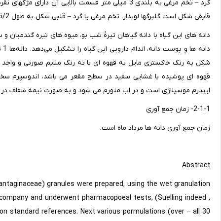
قایقی شکل است گلبرگها لوبدار، تخم مرغی یا گرد – قلبی شکل به طول 75/2-5/2 میلی متر، قایقی شکل و تخمدان دارای دو تخمک است.
شکل به رنگ خاکستری مایل به قهوه ای با ته رنگ ملایم صورتی و واج
قهوه ای پوشیده با غشایی سفید در سطح مقعر می باشد، اندوسپرم سخت، 
ایپدرم موسیلاژی است و در اب متورم می شود و به صورت نیمه شفاف در می 
2-1-1- زمان جمع آوری
زمان جمع آوری دانه ها مرداد ماه است.
Abstract
lantaginaceae) granules were prepared, using the wet granulation
 company and underwent pharmacopoeal tests, (Suelling indeed ,
on standard references. Next various pormulations (over – all 30