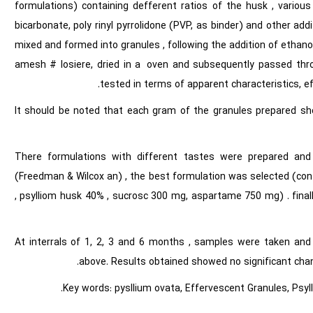
formulations) containing defferent ratios of the husk , various 
bicarbonate, poly rinyl pyrrolidone (PVP, as binder) and other ad
mixed and formed into granules , following the addition of ethano
amesh # losiere, dried in a oven and subsequently passed thr
tested in terms of apparent characteristics, ef
It should be noted that each gram of the granules prepared sho
There formulations with different tastes were prepared and t
(Freedman & Wilcox an) , the best formulation was selected (conta
, psylliom husk 40% , sucrosc 300 mg, aspartame 750 mg) . finall
At interrals of 1, 2, 3 and 6 months , samples were taken and
above. Results obtained showed no significant cha
Key words: pysllium ovata, Effervescent Granules, Psylli