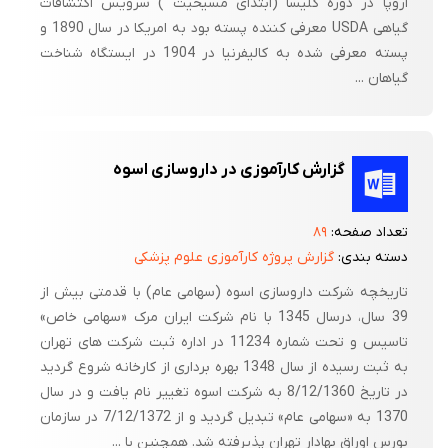
اروپا در دوره کلیسا (ابتدای مسیحیت ) سرویس اکتشافات
گیاهی USDA معرفی کننده پسته بود به امریکا در سال 1890 و
پسته معرفی شده به کالیفرنیا در 1904 در ایستگاه شناخت
گیاهان ...
گزارش کارآموزی در داروسازی اسوه
تعداد صفحه:
۸۹
دسته بندی:
گزارش پروژه کارآموزی علوم پزشکی
تاریخچه شرکت داروسازی اسوه (سهامی عام) با قدمتی بیش از
39 سال، درسال 1345 با نام شرکت ایران مرک «سهامی خاص»
تاسیس و تحت شماره 11234 در اداره ثبت شرکت های تهران
به ثبت رسیده از سال 1348 بهره برداری از کارخانه شروع گردید
در تاریخ 8/12/1360 به شرکت اسوه تغییر نام یافت و در سال
1370 به «سهامی عام» تبدیل گردید و از 7/12/1372 در سازمان
بورس اوراق بهادار تهران پذیرفته شد. همچنین با ...