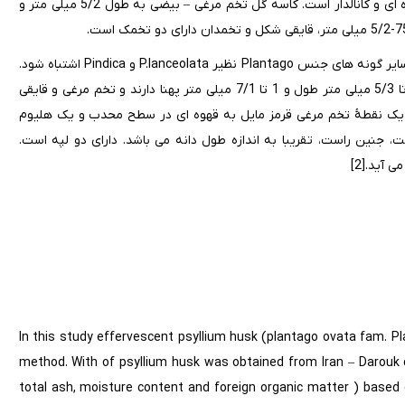
گرد – تخم مرغی به بلندی 3 میلی متر قسمت بالایی آن دارای مژکهای نقره ای و کانالدار است. کاسه گل تخم مرغی – بیضی به طول 5/2 میلی متر و
دانه های این گیاه با دانه گیاهان تیرۀ شب بو، میوه های تیره گندمیان و سایر گونه های جنس Plantago نظیر P.lanceolata و Pindica اشتباه شود.
دانه ها و پوست دانه، اندام دارویی این گیاه را تشکیل می‌دهد. دانه‌ها 1 تا 5/3 میلی متر طول و 1 تا 7/1 میلی متر پهنا دارند و تخم مرغی و قایقی
د یک نقطۀ تخم مرغی قرمز مایل به قهوه ای در سطح محدب و یک هلیوم
جنین راست، تقریبا به اندازه طول دانه می باشد. دارای دو لپه است.
آید.[2]
In this study effervescent psyllium husk (plantago ovata fam. P
method. With of psyllium husk was obtained from Iran – Darouk
total ash, moisture content and foreign organic matter ) based 