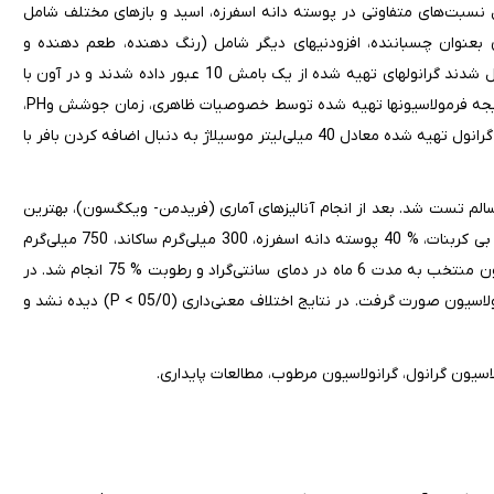
ددی، (در مجموع 30 فرمولاسیون) شامل نسبت‌های متفاوتی در پوسته‌ دانه اسفرزه، اسید و بازهای مختلف شامل
ون بعنوان چسباننده، افزودنیهای دیگر شامل (رنگ دهنده، طعم دهنده و
شیرین کننده)‌ با هم مخلوط هستند و توسط اتانول %90 به گرانول تبدیل شدند گرانولهای تهیه شده از یک بامش 10 عبور داده شدند و در آون با
دمای سانتی‌گراد خشک گردیدند. سپس از یک بامش 20 عبور داده شد. نتیجه فرمولاسیونها تهیه شده توسط خصوصیات ظاهری، زمان جوشش وPH،
ریزش و میزان ماده مؤثره بررسی شد. البته باید توجه داشت که هر گرم از گرانول تهیه شده معادل 40 میلی‌لیتر موسیلاژ به دنبال اضافه کردن بافر با
تلف تهیه شد و توسط 10 نفر از داوطلبین سالم تست شد. بعد از انجام آنالیز‌های آماری (فریدمن- ویکگسون)، بهترین
فرمولاسیون شامل (%9 اسید سیتریک، % 19 اسید تارتاریک با %32 سدیم بی کربنات، % 40 پوسته دانه اسفرزه، 300 میلی‌گرم ساکاند، 750 میلی‌گرم
آسپارتام) انتخاب شد. سرانجام مطالعات پایداری تبریع شده روی فرمولاسیون منتخب به مدت 6 ماه در دمای سانتی‌گراد و رطوبت % 75 انجام شد. در
طی ماه 1، 2، 3 و 6. نمونه گیری انجام و تستهای فیزیکوشیمیایی روی فرمولاسیون صورت گرفت. در نتایج اختلاف معنی‌داری (05/0 > P) دیده نشد و
اسیون گرانول، گرانولاسیون مرطوب، مطالعات پایداری.