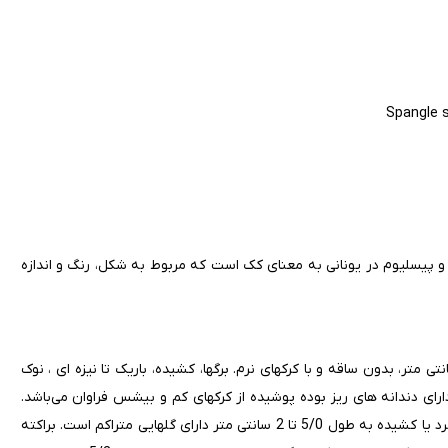
Spangle s
 و پیسلیوم در یونانی به معنای کک است که مربوط به شکل، رنگ و اندازه
Plantago ovat ، گیاهی است علفی، چند ساله به بلندی 5 تا 10 سانتی متر، بدون ساقه و با کرکهای نرم. برگها، کشیده، باریک تا نیزه ای ، نوک
رای دندانه های ریز بوده پوشیده از کرکهای کم و بیشس فراوان می‌باشد.
سنبله ها و دم گل ها به طول 1 تا 9 سانتی متر و کرکدار هستند. سنبله گرد یا کشیده به طول 5/0 تا 2 سانتی متر دارای گلهایی متراکم است. براکته