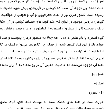
امروزه ضمن گسترش روز افزون تحقیقات در زمینه داروهای گیاهی، تجویز 
علت عمده این توجه آن است که گیاهان در قرن‌های پیش مورد مصرف دارویی 
رسیده است، کشور ایران نیز از لحاظ جغرافیایی و آب و هوایی از موقعیت 
گیاهان دارویی موجود در ایران که رشد گونه‌های مختلف گیاهی در آن امکا
بزرگ و صاحب نام، از پیشروان استفاده از گیاهان در درمان بوده و نقش بسز
گیاه اسفرزه با نام علمی Psylium ovata به من
موارد بالا از این گیاه کشف شده، از جمله این کاربرد‌ها می‌توان: کمک ب
لذا با توجه به اثرات درمانی این گیاه، پذیرش بهتر بیماران و سهولت مصر
این پایان‌نامه اقدام به تهیه فرمولاسیون گرانول جوشان پوسته دانه اسفرز
دانه آن موجود می‌باشد که خاصیت معینی آن در پوسته دانه 5 برابر دانه اسفرزه می‌باشد.
فصل اول
اسفرزه
-1- اسفرزه
(Plantaginaceae) است که حداقل حاوی 15 درصد موسیلاژ می باشد.