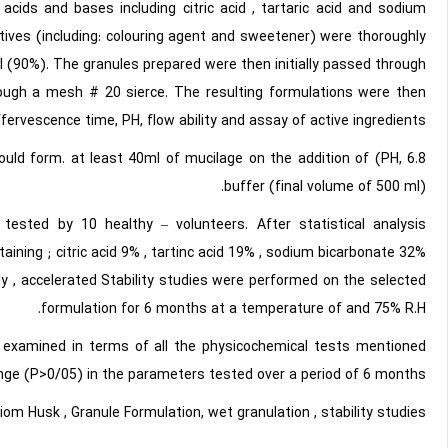
acids and bases including citric acid , tartaric acid and sodium
ditives (including: colouring agent and sweetener) were thoroughly
l (90%). The granules prepared were then initially passed through
ough a mesh # 20 sierce. The resulting formulations were then
fervescence time, PH, flow ability and assay of active ingredients.
uld form. at least 40ml of mucilage on the addition of (PH, 6.8
buffer (final volume of 500 ml).
ested by 10 healthy – volunteers. After statistical analysis
ining ; citric acid 9% , tartinc acid 19% , sodium bicarbonate 32%
y , accelerated Stability studies were performed on the selected
formulation for 6 months at a temperature of and 75% R.H.
 examined in terms of all the physicochemical tests mentioned
nge (P>0/05) in the parameters tested over a period of 6 months.
om Husk , Granule Formulation, wet granulation , stability studies.