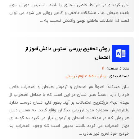
بدن گردد و در شرایط خاصی بیماری زا باشد . استرس دوران بلوغ
بیکن (1626-1561) در قدم بعدی یک روش علمی را انتخاب نمود و آن
باعث هیجان ها ، مشکلات عاطفی و گاهی روانی می شود می توان
اضافه کردن استقرا در مشاهدات و افزودن تحقیق در استنتاج است.
گفت که اشکالات عاطفی نوعی واکنش نسبت به ...
فرمول­بندی بیکن و کارهای بعدی وی بر روی منطق استنتاج علمی
موجب ایجاد یک ترتیب آشنا در استنتاجات علمی شد:
1- تدوین فرضیه­ های مختلف
روش تحقیق بررسی استرس دانش آموز از
امتحان
2- تدوین یک آزمایش با خروجی­های احتمالی مختلف
تعداد صفحه:
۱۱
3- اجرای آزمایش و بدست آوردن نتایج آشکار
دسته بندی:
پایان نامه علوم تربیتی
4- اجرای مراحل برای تصحیح احتمالات باقی مانده
بیان مسئله: اصولاً هر امتحان و آزمونی هیجان و اضطراب خاص
خود را دارد . همۀ هنر انسان در این است که با حداقل اضطراب از
عهدۀ انجام بزرگترین امتحانات بر آید. بطور کلی انسان دوست ندارد
این طرح در علوم فیزیکی به سرعت پذیرفته شد ولی فلاسفه و
رفتارهایش همواره مورد ارزیابی دیگران واقع گردد. به همین دلیل
حکیمان وجود انسان را از رخدادهای طبیعی جهان جدا می­دانستند و به
هر زمان که در موقعیت امتحان و آزمون قرار می گیرد به گونه ای
آرامی به فراگیری فیزیولوژی و رفتار انسانی پرداختند.
دچار اضطراب می گردد .البته بدیهی است که وجود اضطراب به
خودی خود امری غیر عادی ...
رساله دکترای ویلیام هاروی (1657-1578) اولین گام مهم برای استفاده