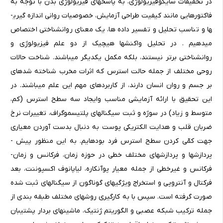
در تحقیقات سایکوفیزیولوژی، به پاسخ­های فیزیولوژی بدن با توجه به
فاکتورهایی مانند کیفیت طراحی آزمایش، خصوصیات روانی اندازه ­گیری­
ها و تناسب تحلیل و تفسیر داده­ ها، یک معنای روانشناختی اختصاص
می­دهیم . در تحلیل واکنش­ها هیچیک از دو علم فیزیولوژی و
روانشناختی برتر نیستند، بلکه مکمل یکدیگر می­باشند. شناخت حالات
روحی مختلف از جمله حالت استرس که اثرات مخرب شناخته ­شده­ای
بر جسم و روان انسان دارند، از کاربردهای مهم این علم می­باشند. در
این تحقیق با ارائه آزمایشی مناسب وایجاد سه سطح استرس (کم،
متوسط و زیاد) در سوژه و ثبت سیگنال­های پلتیسموگراف، تغییرات نرخ
ضربان قلب و هدایت الکتریکی پوست به دنبال بدست آوردن معیاری
جهت کمّی کردن سطح استرس فرد بوده­ایم. به این منظور پیش ­
پردازش­ها و پردازش­های مختلف خطی در حوزه زمان، فرکانس و زمان-
فرکانس و غیرخطی از جمله معیار پوآنکاره، لیاپانوف اکسپوننت، بعد
فرکتال و آنتروپی و استخراج ویژگی­های گوناگون از سیگنال­های ثبت ­شده
صورت گرفته است. سپس با به کارگیری روش­های مختلف طبقه ­بندی از
جمله ترکیب شبکه عصبی و الگوریتم ژنتیک، ماشین­های بردار پشتیبان