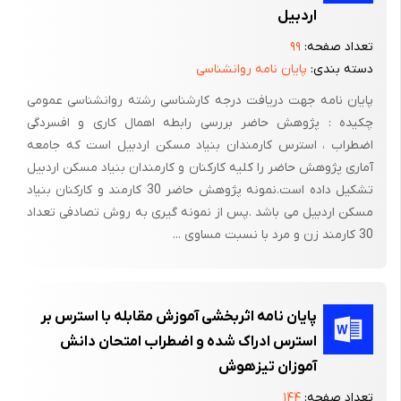
اردبیل
سیگنال HRV استخراج شده است، از سیگنال RRI نیز استخراج شد.
تعداد صفحه:
۹۹
در فصل چهارم، با توجه به ویژگی­های استخراج­ شده از سیگنال­ها، عملیات
دسته بندی:
پایان نامه روانشناسی
تفکیک سطوح مختلف استرس انجام شد. در این فصل از سه طبقه­
پایان نامه جهت دریافت درجه کارشناسی رشته روانشناسی عمومی
بندی­ کننده LOO ,SVM و ترکیب شبکه عصبی و الگوریتم ژنتیک
چکیده : پژوهش حاضر بررسی رابطه اهمال کاری و افسردگی
استفاده شده است. ابتدا ویژگی­های بهینه هر سیگنال به طور مجزا
اضطراب ، استرس کارمندان بنیاد مسکن اردبیل است که جامعه
توسط هر روش تعیین و طبقه­بندی صورت می­گیرد و با مقایسه میزان
آماری پژوهش حاضر را کلیه کارکنان و کارمندان بنیاد مسکن اردبیل
صحت تفکیک بهترین حالت در تفکیک، در هر روش انتخاب شد.
تشکیل داده است.نمونه پژوهش حاضر 30 کارمند و کارکنان بنیاد
همچنین مقایسه بین روش­های مختلف طبقه­ بندی صورت گرفته است.
مسکن اردبیل می باشد .پس از نمونه گیری به روش تصادفی تعداد
در نهایت دو شاخص برای کمّی کردن استرس معرفی شده است.
30 کارمند زن و مرد با نسبت مساوی ...
در فصل آخر این تحقیق به جمع­بندی نتایج پرداخته شده و روش­های
مختلف استفاده شده در این تحقیق مورد بحث قرار گرفت و در نهایت
پایان نامه اثربخشی آموزش مقابله با استرس بر
پیشنهاداتی جهت ادامه کار ارائه شده است.
استرس ادراک شده و اضطراب امتحان دانش
فصل اول: علم سایکوفیزیولوژی و مفاهیم و مبانی استرس
آموزان تیزهوش
1- 1- تاریخچه علم سایکوفیزیولوژی
تعداد صفحه:
۱۴۴