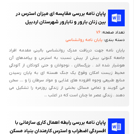
پس از آنکه در فصل اول با مبانی علم سایکوفیزیولوژی و حالت روحی
پایان نامه بررسی مقایسه ای میزان استرس در
استرس آشنا شدیم در فصل دوم سیگنال­های سایکوفیزیولوژی (GSR
بین زنان بارور و نابارور شهرستان اردبیل
,PPG ,HRV) که در این تحقیق استفاده شد، مورد بحث قرار گرفت. در
این فصل روش مختلف اندازه­گیری این سیگنال­ها، تاریخچه و تأثیر آنها
تعداد صفحه:
۷۶
بر روی سیستم اعصاب خودکار بیان شد. همچنین در این فصل مروری
دسته بندی:
پایان نامه روانشناسی
بر تحقیقاتی که در این زمینه صورت گرفته و آزمایشات ثبت داده
پایان نامه جهت دریافت مدرک روانشناسی بالینی مقدمه افراد
مختلف که در آنها استفاده شده است، آمده است. طرح­های اولیه و
جامعه کنونی بیش از پیش نسبت به استرس و پیامدهای آن
نهایی آزمایش ثبت داده­ای که در این تحقیق استفاده شد، در انتهای
هوشیار شده اند . بزرگسالان ، نوجوانان و حتی کودکان از آلودگی
این فصل به تفضیل توضیح داده شده است.
محیط زیست امکان وقوع یک جنگ هسته ای به پایان رسیدن
منابع طبیعی وجوه اافزوده های غذایی و مواد سرطان زا و .... سخن
در فصل سوم روش­های مختلف پیش ­پردازش و پردازش سیگنال­های
می گویند و تمامی مسائل بخشی از زندگی روزمره را تشکیل می
استفاده شده در این تحقیق مطرح شده است. در این فصل ابتدا پیش
دهند . زندگی عصر ما چنان است که در اغلب ...
­پردازش­های مختلف سیگنال PPG و ویژگی­های مختلف آن در حوزه زمان و
فرکانس توضیح داده شد و سپس انواع مختلف پردازش سیگنال HRV
اعم از خطی و غیرخطی همچون معیار پوآنکاره، بعد فرکتال و ... بحث
پایان نامه بررسی رابطه اهمال کاری سازمانی با
شده است. در انتها، ویژگی­های مختلف سیگنال GSR که در حوزه زمان
افسردگی اضطراب و استرس کارمندان بنیاد مسکن
می­باشد، معرفی شده است. لازم به ذکراست که کلیه ویژگی­هایی که از