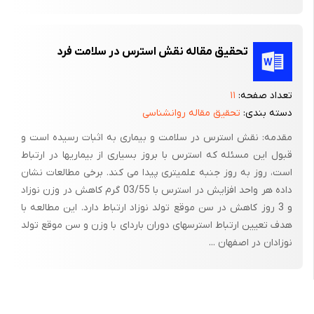
از این جزئیات در استنتاجات عملکرد فیزیولوژیکی بود. در این رساله
مبانی نظریه جالینوس در مورد حرکت خون در شریان­ها و وریدها که آنها
تحقیق مقاله نقش استرس در سلامت فرد
را مستقل از هم می­داند زیر سؤال رفته است و هاروی نشان می­دهد که
نقش قلب در پمپاژ خون، باعث گردش پیوسته آن به صورت یکطرفه
در این سیستم است. از آن زمان به بعد نقش تحقیق و بررسی مبانی
تعداد صفحه:
۱۱
فیزیولوژیکی و آناتومیکی شدت گرفت و ارگان­های انسان از لحاظ عملکرد
دسته بندی:
تحقیق مقاله روانشناسی
و تشابه آن به سیستم­های الکتریکی، مکانیکی، هیدرولیکی از جهات
مقدمه: نقش استرس در سلامت و بیماری به اثبات رسیده است و
مختلف ارزیابی شد. در این میان نحوه فعالیت­های اصلی روحی و روانی
قبول این مسئله که استرس با بروز بسیاری از بیماریها در ارتباط
نیز یکی از موضوعات مورد علاقه برای بررسی بود.
است، روز به روز جنبه علمیتری پیدا می کند. برخی مطالعات نشان
داده هر واحد افزایش در استرس با 03/55 گرم کاهش در وزن نوزاد
گرچه تحولات عظیم علمی پس از رنسانس به وقوع پیوست اما
و 3 روز کاهش در سن موقع تولد نوزاد ارتباط دارد. این مطالعه با
شواهدی از بررسی­های سایکوفیزیولوژیکی قبل از آن نیز وجود دارد. در
هدف تعیین ارتباط استرسهای دوران باردای با وزن و سن موقع تولد
نوشته­های اراسیستراتوس، جالینوس و ابن سینا نیز تجربیات
نوزادان در اصفهان ...
سایکوفیزیولوژیکی قابل توجهی ملاحظه می­شود. اراسیستراتوس، پزشک
زمان اسکندر، اولین شخصی بود که سایکوفیزیولوژی را به طور کلینیکی
تجربه نمود. وی از طریق مشاهده علائم مشخصی مانند «لکنت زبان،