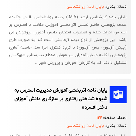
دسته بندی:
پایان نامه روانشناسی
سایکوفیزیولوژی هنوز یک شاخه علمی جوان است. بررسی­های تاریخی
در یک قرن گذشته نشان می­دهد تحقیقاتی که در آن با تغییر
پایان نامه کارشناسی ارشد (M.A.) رشته روانشناسی بالینی چکیده
فاکتورهای روانی به اندازه­گیری یک یا چند واکنش فیزیولوژیکی می­
هدف پژوهش حاضر تعیین اثر بخشی آموزش مقابله با استرس بر
پرداخته ­اند از سال 1878 تا 1954 توسط افراد مختلفی صورت می­گرفته
استرس ادراک شده و اضطراب امتحان دانش آموزان تیزهوش می
باشد. این پژوهش از نوع نیمه آزمایشی است که به صورت طرح
و پس از آن نیز تحت عنوان سایکوفیزیولوژی انجام پذیرفته است.
(پیش آزمون- پس آزمون) با گروه کنترل اجرا شد. جامعه آماری
اولین نشریه علمی که به سایکوفیزیولوژی اختصاص یافت در سال
پژوهش را کلیه دانش آموزان تیز هوش مقطع دبیرستانی شهرگیلان
1955 انتشار یافت. مجمع محققان سایکوفیزیولوژیکی نیز 5 سال بعد از
تشکیل دادند؛ که به گزارش آموزش و پرورش شهر ...
آن تأسیس شد و اولین مجله علمی سایکوفیزیولوژی نیز حدود 25 سال
قبل چاپ شده است. (Ax، 1964)
اگرچه سایکوفیزیولوژی با قوانین رسمی آن بیش از 50 سال سابقه
پایان نامه اثربخشی آموزش مدیریت استرس به
ندارد اما توجه و علاقه به درک تعاملات روحی روانی و رخدادهای
شیوه شناختی رفتاری بر سازگاری دانش آموزان
فیزیولوژیکی را می­توان در فیلسوفان و دانشمندان مصر و یونان قدیم
دختر افسرده
یافت. فیلسوف یونانی، هراکلیتوس (600 قبل از میلاد) از ذهن به
تعداد صفحه:
۱۲۲
عنوان فضایی که مرزهای آن هیچگاه شناخته نمی­شود یاد می­کند.
دسته بندی:
پایان نامه روانشناسی
افلاطون (400 قبل از میلاد) معتقد بود که استعدادهای فکری در سر،