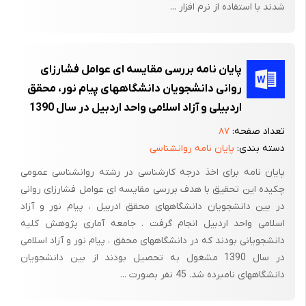
شدند با استفاده از نرم افزار ...
یا ارگانی از بدن از اثرات استرس مصون نیست. از این­رو ارائه روشی که
بتوان میزان استرس فرد را سنجید و به منظور کاهش آن، به فرد
فیدبک کرد بسیار ضروری و مفید است.
پایان نامه بررسی مقایسه ای عوامل فشارزای
با توجه به ارتباط بین حالت روحی استرس و فعالیت سیستم اعصاب
روانی دانشجویان دانشگاههای پیام نور، محقق
خودکار در این تحقیق سعی بر آن شد که جنبه­ های مختلف این ارتباط،
اردبیلی و آزاد اسلامی واحد اردبیل در سال 1390
بین حالات روحی و فیزیولوژی بدن انسان، مورد بررسی قرار گیرد و بر
تعداد صفحه:
۸۷
این اساس به کمی سازی سطح استرس جهت اهداف و کاربردهای
دسته بندی:
پایان نامه روانشناسی
مختلف پرداخته شود.
پایان نامه برای اخذ درجه کارشناسی در رشته روانشناسی عمومی
برای رسیدن به هدف این تحقیق ابتدا لازم بود شناخت جامعی نسبت
چکیده این تحقیق با هدف بررسی مقایسه ای عوامل فشارزای روانی
به حوزه­های مختلفی که در علم سایکوفیزیولوژی وجود دارد، بدست
در بین دانشجویان دانشگاههای محقق ادربیل ، پیام نور و آزاد
آوریم. بدین منظور در فصل اول ضمن توصیف کامل علم
اسلامی واحد اردبیل انجام گرفت . جامعه آماری پژوهش کلیه
سایکوفیزیولوژی، ارتباط آنرا با علوم دیگر مانند آناتومی، فیزیولوژی و
دانشجویانی بودند که در دانشگاههای محقق ، پیام نور و آزاد اسلامی
روانشناختی بیان می­کنیم. در ادامه انواع سیگنال­های کاربردی در علوم
در سال 1390 مشغول به تحصیل بودند از بین دانشجویان
سایکوفیزیولوژی و روش­های اندازه­گیری آنها مطرح
دانشگاههای نامبرده شد. 45 نفر بصورت ...
می­شود و نهایتا استرس و عوارض متعدد آن معرفی شد.