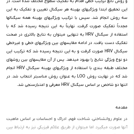
و روش تابع ترکیب خطی اقدام به تفکیک سطوح مختلف شده است. در
این تحقیق ابتدا ویژگی­های بهینه هر سیگنال تعیین و تفکیک به این
سه روش انجام شد. سپس با ترکیب ویژگی­های بهینه همه سیگنال­ها
مجدداً تفکیک صورت گرفت. نهایتاً به این نتیجه رسیده شد که با
استفاده از سیگنال HRV به تنهایی می­توان به نتایج بالاتری در صحت
تفکیک دست یافت. در ادامه مقایسه­­­­ای بین ویژگی­های خطی و غیرخطی
سیگنال HRV صورت گرفت و به این نتیجه رسیده شد که ترکیب این
دو نوع ویژگی نتایج را بهبود می­­دهد. پس از آن مقایسه­ای بین روش­های
مختلف طبقه ­بندی با استفاده از ویژگی­های بهینه سیگنال HRV انجام
شد که در نهایت روش LOO به عنوان روش مناسب­تر انتخاب شد. در
انتها دو شاخص بر اساس سیگنال HRV معرفی و اعتبارسنجی شد.
مقدمه
در علوم روانشناختی، شناخت فهم، ادراک و احساسات بر اساس ماهیت
آنها صورت می­گیرد. اما می­توان از طریق علائم فیزیکی نیز به ارتباط بین