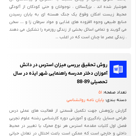
است که امروزه آنها را رفلکس می­دانیم. این نقطه سرآغازی برای انحراف
هوشیار شده اند . بزرگسالان ، نوجوانان و حتی کودکان از آلودگی
از دیدگاه متداول و جداسازی نحوه کنترل حرکات بدن بود. فراگیری
محیط زیست امکان وقوع یک جنگ هسته ای به پایان رسیدن
آناتومی انسانی در این بازه زمانی آغازی بر کشف خطاهای جالینوس در
منابع طبیعی وجوه اافزوده های غذایی و مواد سرطان زا و .... سخن
می گویند و تمامی اسائل بخشی از زندگی روزمره را تشکیل می دهند
توصیفاتش بود و راه را برای تحقیق بر روی تئوری فیزیولوژی و نحوه
. زندگی عصر ما چنان است که در اغلب ...
شناسایی بیماری­ها باز نمود. در این قرن دو حادثه دیگر رخداد که اثر
عمیقی در نوع استنتاجات سایکوفیزیولوژی داشت.
در 1600، ویلیام گیلبرد تفاوت بین الکتریسیته و مغناطیس را دریافت
روش تحقیق بررسی میزان استرس در دانش
و در کتاب خود «Magnete» استدلال می­کند که مشاهدات تجربی و
آموزان دختر مدرسه راهنمایی شهر ایذه در سال
آزمایشات باید جای حدسیات احتمالی و فرضیه­های دانشمندان
تحصیلی 89-88
فیزیولوژی را بگیرد. به علاوه گالیله (1642-1564) به این بحث
پرداخت که حکیمان خداشناس و فیلسوفان هیچ حقی برای کنترل
تعداد صفحه:
۵۱
دسته بندی:
پایان نامه روانشناسی
تحقیقات و فرضیه­های علمی ندارند و فقط مشاهدات و آزمایشات و
نتایج حاصل از آنهاست که می­تواند حقایق فیزیکی را بیان کند. گالیله
گزارش پژوهش جهت تکمیل قسمتی از فعالیت های عملی درس
همچنین از محدودیت­های داده­های حسی مطلع بود و با توجه به اینکه
طراحی مسایل یادگیری و آموزشی دوره کارشناسی رشته علوم تجربی
فصل اول کلیات مقدمه استرس هر نوع محرک یا تغییر در محیط
احتمال خطا و تفسیر غلط وجود داشت، اعتقاد داشت که ریاضیات به
داخلی و خارجی است که ممکن است باعث اختلال در تعادل حیاتی
تنهایی نمی­تواند یک نوع از قطعیت و اطمینان را ایجاد کند. فرانسیس