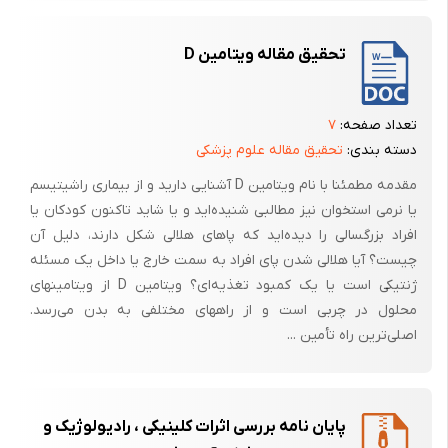
آن تحمل خستگی ناشی از اعمال مستمر نیرومی‌باشد(2و3و4و5).
بنابراین هر شرایطی که باعث کاهش استئواینتگریشن ایمپلنتهای دندانی شود
تحقیق مقاله ویتامین D
به صورت کمی و کیفی ممکن است روی موفقیت طولانی مدت ایمپلنتهای
دندانی موثر باشد(6و7).
تعداد صفحه:
۷
از طرفی ارتباط اپیتلیوم با سطح ایمپلنت نیز بسیار با اهمیت است و ارتباط
دسته بندی:
تحقیق مقاله علوم پزشکی
نزدیک اپیتلیوم با سطح ایمپلنت برای ایجاد استئواینتگریشن لازم می باشد،
زیرا از ورود پاتوژنها به اطراف ایمپلنت و ایجاد عفونت والتهاب جلوگیری می
مقدمه مطمئنا با نام ویتامین D آشنایی دارید و از بیماری راشیتیسم
کند.(8و9)
یا نرمی استخوان نیز مطالبی شنیده‌اید و یا شاید تاکنون کودکان یا
افراد بزرگسالی را دیده‌اید که پاهای هلالی شکل دارند، دلیل آن
استئوپورز یک پدیده پاتولوژیک است که باعث کاهش محتوای استخوان و
چیست؟ آیا هلالی شدن پای افراد به سمت خارج یا داخل یک مسئله
تخریب ساختار استخوان می‌شود. بنابراین استخوان استئوپورتیک با حداقل
ژنتیکی است یا یک کمبود تغذیه‌ای؟ ویتامین D از ویتامینهای
تروما دچار شکستگی می‌شود(3و10و11). تاثیر استئوپورز روی
محلول در چربی است و از راههای مختلفی به بدن می‌رسد.
استئواینتگریشن ایمپلنتهای دندانی و اثرات طولانی مدت آن باید مورد توجه
اصلی‌ترین راه تأمین ...
قرار گیرد.
ارتباط میان فک و دیگر استخوانهای بدن نیز مورد آزمایش قرار گرفته است.
کاهش حجم استخوان و تراکم آن در فک در بیمار مبتلا به استئوپورز
پایان نامه بررسی اثرات کلینیکی ، رادیولوژیک و
سیستمیک ممکن است منجر به افزایش تحلیل استخوان اطراف دندان و یا در