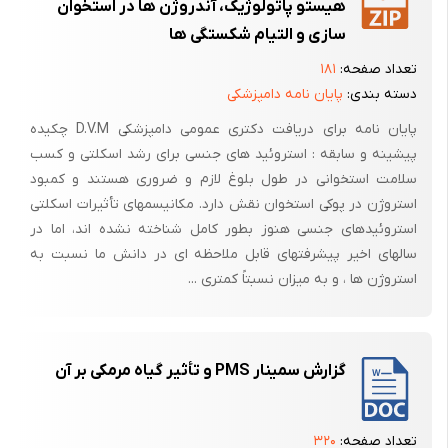
هیستو پاتولوژیک، آندروژن ها در استخوان
فک بدون دندان شود(12و13و14).
سازی و التیام شکستگی ها
استئوپورز پس از یائسگی شرایطی است که به دلیل کاهش شدید استروژن
تعداد صفحه:
۱۸۱
ایجاد می‌شود. عدم وجود استروژن منجر به افزایش تخریب استخوان و
دسته بندی:
پایان نامه دامپزشکی
کاهش سرعت ایجاد استخوان می‌شود(15و16).درمان جایگزینی استروژن به
مدت زیادی برای درمان استئوپورز پس از یائسگی مورد استفاده قرار می‌گرفت
پایان نامه برای دریافت دکتری عمومی دامپزشکی D.V.M چکیده
و تاثیر آن به طور گسترده‌ای شناخته شده است(15و17و18).
پیشینه و سابقه : استروئید های جنسی برای رشد اسکلتی و کسب
سلامت استخوانی در طول بلوغ لازم و ضروری هستند و کمبود
البته توصیه می‌شود از استروژن برای درمان استئوپورز خفیف استفاده شود
استروژن در پوکی استخوان نقش دارد. مکانیسمهای تأثیرات اسکلتی
زیرا دوز بالای آن می‌تواند کارسینوژن باشد. از طرفی آزمایشها نشان داده است
استروئیدهای جنسی هنوز بطور کامل شناخته نشده اند، اما در
که دوز مناسب استروژن باعث کاهش شکستگی‌های ستون مهره‌ها می‌شود
سالهای اخیر پیشرفتهای قابل ملاحظه ای در دانش ما نسبت به
ولی این یافته در مورد استخوانهای دیگر بدن اثبات نشده است(19).
استروژن ها ، و به میزان نسبتاً کمتری ...
درمان جایگزینی استروژن شکستگیهای مربوط به استئوپورز را به میزان 34%
در ستون مهره‌ها و لگن کاهش می‌دهد(20). کاهش استروژن باعث اثرات زیر
می‌شود :
گزارش سمینار PMS و تأثیر گیاه مرمکی بر آن
1- کاهش فعالیت استئوبلاستی 2- کاهش ماتریس استخوان 3- کاهش رسوب
کلسیم و فسفات در استخوان (21)
تعداد صفحه:
۳۲۰