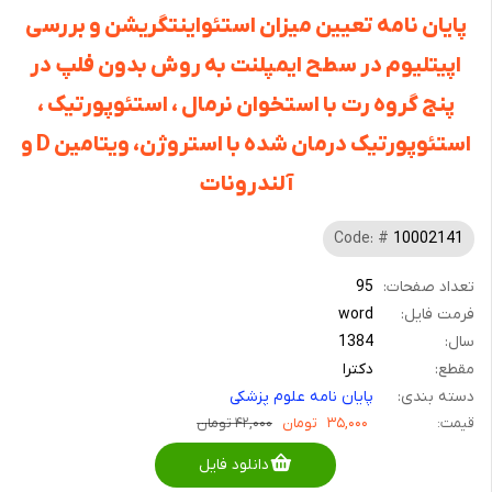
پایان نامه تعیین میزان استئواینتگریشن و بررسی
اپیتلیوم در سطح ایمپلنت به روش بدون فلپ در
پنج گروه رت با استخوان نرمال ، استئوپورتیک ،
استئوپورتیک درمان شده با استروژن، ویتامین D و
آلندرونات
Code: #
10002141
تعداد صفحات:
95
فرمت فایل:
word
سال:
1384
مقطع:
دکترا
دسته بندی:
پایان نامه علوم پزشکی
قیمت:
۳۵,۰۰۰
تومان
۴۲,۰۰۰ تومان
دانلود فایل