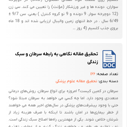
سواران، دونده ها و غیر ورزشکار (مؤنث) را تعیین می کند. سی زن
(12 دوچرخه سوار، 9 دونده و 9 نو گروه کنترل ) یعنی، سن 9/7 ±
6/49 سال ، در خط انتهای زمین والیبال ارزیابی شده اند و 18 ماه
بروی جذب کلسیم (4 روز ...
فصل دوم بررسی پیشینه پژوهش
تحقیق مقاله نگاهی به رابطه سرطان و سبک
زندگی
پیشینه پژوهش :
تعداد صفحه:
۱۶۶
دسته بندی:
تحقیق مقاله علوم پزشکی
مقاله( 1 )
سرطان در کمین کیست؟ امروزه برای انواع سرطان، روش‌های درمانی
متعددی وجود دارد. اما چه کسی می ‌خواهد به سرطان مبتلا شود؟
(31)در سال 2003 Qi , و همکارانش در دانشگاه Chongdu کشور چین برای
حتی با وجود پیشرفت‌های پزشکی در سال‌های اخیر همه می‌ خواهند
بررسی تاثیر درمان جایگزینی استروژن روی ترمیم استخوان اطراف ایمپلنت
از خطر بیماری‌ها در امان باشند تا اینکه با صرف هزینه زیاد از
روی رتهای مبتلا به استئوپورز از 60 رت ماده‌ای که 32 هفته سن داشتند در
شرشان خلاص شوند. یکی از مهمترین را‌ه‌ها اصلاح سبک زندگی است.
این تحقیق استفاده کرد.
نمی ‌توانیم هر طور می ‌خواهیم زندگی کنیم و از عوارض تغذیه