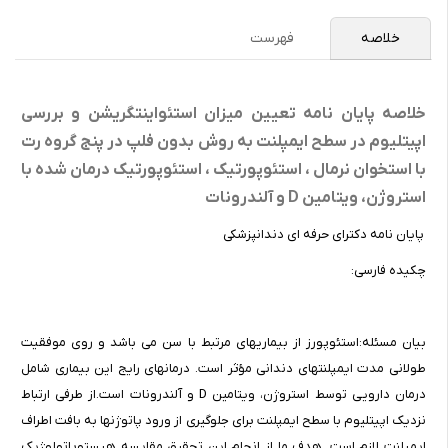
خلاصه
فهرست
خلاصه پایان نامه تعیین میزان استئواینتگریشن و بررسی
اپیتلیوم در سطح ایمپلنت به روش بدون فلپ در پنج گروه رت
با استخوان نرمال ، استئوپورتیک ، استئوپورتیک درمان شده با
استروژن، ویتامین D و آلندرونات
پایان نامه دکترای حرفه ای دندانپزشکی
چکیده فارسی:
بیان مسئله:استئوپورز از بیماریهای مرتبط با سن می باشد و روی موفقیت
طولانی مدت ایمپلنتهای دندانی مؤثر است. درمانهای رایج این بیماری شامل
درمان دارویی توسط استروژن، ویتامین D و آلندرونات است.از طرفی ارتباط
نزدیک اپیتلیوم با سطح ایمپلنت برای جلوگیری از ورود پاتوژنها به بافت اطراف
ایمپلنت لازم است. هدف ما از انجام این تحقیق مقایسه هیستوپاتولوژیک