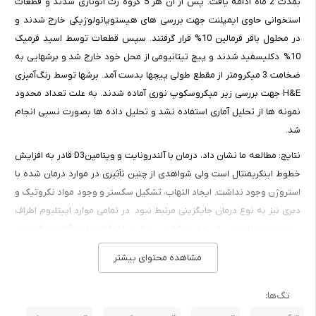
بمدت 2 ماه ادامه یافت. پس از آن هر 5 گروه رت اتونازی شدند و قطعات
استخوانی حاوی ایمپلنت جهت بررسی های هیستوپاتولوژیکی خارج شدند و
در محلول بافر فرمالین 10% قرار گرفتند. سپس قطعات توسط اسید فرمیک
10% دکلیسفید شدند و پیچ تیتانیومی از محل خود خارج شد و برشهایی به
ضخامت 3 میکرومتر از مقطع طولی پیچها بدست آمد. برشها توسط رنگ‌آمیزی
H&E جهت بررسی زیر میکروسکوپ نوری آماده شدند. به علت تعداد محدود
نمونه ها از تحلیل آماری استفاده نشد و تحلیل داده ها بصورت نسبی انجام
شد.
نتایج: مطالعه ما نشان داد، درمان با آلندرونایت و ویتامینD3 قادر به افزایش
خطوط اینکریمنتال است ولی شواهدی از چنین تاَثیری در موارد درمان شده با
استروژن وجود نداشت. ایجاد التهاب، تشکیل سکستر و وجود مواد نکروتیک و
دبری نیز به نوع درمان جایگزینی مرتبط نبود. در تمامی موارد اپیتلیوم اطراف
پیچ های تیتانیومی از نوع سنگفرشی مطبق ارتوکراتنیزه و آکانتوتیک بود.
التهاب اطراف ایمپلنت نیز التهاب patch مانند مزمن با سلولهای التهابی
مشاهده محتوای بیشتر
لنفوسیتی و با پلاسماسلهای کم بود.
فصل اول مقدمه
تگ‌ها: