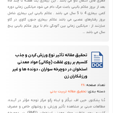
مغزی قابل انتقال گاو می باشد . این بیماری یک هفته تا چند ماه
زمینه اثرات متقابل پدیده استئوپورز بر روی ایمپلنتهای تیتانیومی متداول
بعد از بروز علائم بالینی باعث مرگ دام می شود میانگین زمانی دوره
قابل اجرا بر روی انسان ضروری به نظر می‌رسد.
کمن بیماری 4 تا 5 سال می باشد . علائم بالینی این بیماری شامل
زیرا روش مطالعات پروتز با اجرای ایمپلنت روش موفق و رو به توسعه در
بروز رفتارهای عصبی می باشد علائم بیماری جنون گاوی در گاو
جوامع پیشرفته بهداشتی شناخته شده است و طبیعتاً در کشور ما نیز با
عبارتند از : میانگین زمانی بین آلودگی دام تا بروز علائم بالینی پنج
استقبال روز افزونی روبروست.
سال می باشد ...
بررسی تطبیق ایمپلنت بر روی عضو زنده فرد مبتلا به بیماری استئوپورز در
حال معالجه قابل اجرای مستقیم نبوده است و لازم است تحقیقات بر روی
مناسب ترین حیوان برای این منظور که همان رت می‌باشد انجام شود.
تحقیق مقاله تأثیر نوع ورزش کردن و جذب
هدف ما از انجام این تحقیق مقایسه هیستوپاتولوژیک مخاط و استخوان
کلسیم بر روی غلظت (چگالی) مواد معدنی
اطراف ایمپلنت در پنج گروه رت درمان شده با ایمپلنت به روش بدون فلپ
استخوان در دوچرخه سواران ، دونده ها و غیر
است.
ورزشکاران زن
تعداد صفحه:
۲۸
دسته بندی:
تحقیق مقاله تربیت بدنی
دُنا بِشکتور، حین اف، نیکُلز و ایناه رِگو مرکز توجه مؤثر در آینده،
مطالعات مبنی بر مشاهده تأثیر ورزش، و روشهای خاص و مصرف
کلسیم روی غلظت مواد معدنی استخوان (BMD) در دوچرخه