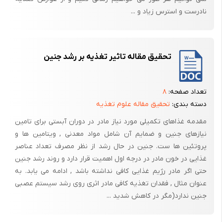
در 40 عدد از رتها عمل جراحی ovariectomy صورت گرفت و 20 رت دیگر گروه
نادرست و استرس زیاد و ...
sham را تشکیل دادند.
84 روز پس از انجام عمل جراحی تغییرات استئوپورتیک در سر استخوان درشت
نی 4 عدد از رتهای ovariectomy شده زمانی که با 2 عدد از رتهای گروهsham
تحقیق مقاله تاثیر تغذیه بر رشد جنین
مقایسه شده دیده شد.
سپس پیچ از جنس تیتانیوم خالص در دو سر استخوان درشت‌نی جانوران قرار
تعداد صفحه:
۸
داده شده درمان جایگزینی استروژن در 18 عدد از رتهای ovaricetomy شده
دسته بندی:
تحقیق مقاله علوم تغذیه
پس از قرار دادن ایمپلنت صورت گرفت. ( هر 3 روز 20 microgr/kg به صورت
تزریقی زیر جلدی ) 9 رت از هر گروه در روزهای 28 و 84 بعد از قرار دادن
مقدمه غذاهای تکمیلی مورد نیاز مادر در دوران آبستی برای تامین
ایمپلنت اتونازی شدند و قطعات استخوانی تحت بررسیهای هیستوباتولوژیکی
نیازهای جنین و ضمایم آن شامل مواد معدنی , ویتامین ها و
قرار گرفت.
پروتئین ها ست. جنین در حال رشد از نظر مصرف تعداد عناصر
غذایی در خون مادر در درجه اول اهمیت قرار دارد و روند رشد جنین
در 28 و 84 روز پس از قرار دادن ایمپلنت، استئواینتگریشن و ضخامت
حتی اگر مادر رژیم غذایی کافی نداشته باشد , ادامه می یابد. به
ترابکولهای استخوانی در سطح ایمپلنت، در گروه درمان شده با استروژن بالاتر
عنوان مثال , فقدان تغذیه کافی مادر اثری روی رشد سیستم عصبی
از گروه مبتلا به استئوپورز بود.
جنین ندارد(مگر در کاهش شدید ...
اگر چه گروه درمان شده با استروژن در روز 28 دارای حجم استخوان ترابکولار
کمتری نسبت به گروه sham بود و همچنین میزان مینرلیزاسیون در روزهای 28