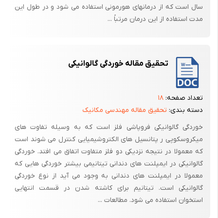
D و الندرونات در استخوان فک وجود ندارد.
سال است که از درمانهای هورمونی استفاده می شود و در طول این
مدت استفاده از این درمان مرتباً ...
بیان مسئله :
تحقیق مقاله خوردگی گالوانیکی
بهبود بهداشت عمومی و امکانات پزشکی به افزایش قابل توجهی در امید به
زندگی منجر شده است.به این ترتیب بیماریهای سنین پیری تدریجا در جامعه
شیوع بیشتری خواهند یافت(1).استئوپورز یکی از شایع ترین بیماریهای مرتبط
تعداد صفحه:
۱۸
با سن است.خانمها اغلب حدود 15-10 سال پس از یاسئگی دچار استئوپورز
دسته بندی:
تحقیق مقاله مهندسی مکانیک
می‌شود(1و2).
خوردگی گالوانیکی فروپاشی فلز است که به وسیله تفاوت های
میکروسکوپی ر پتانسیل های الکتروشیمیایی کنترل می شوند است
از طرفی سنین میانسالی به بالا نیز از سنین شایع برای دریافت درمانهای پروتز از
که معمولا در نتیجه نزدیکی دو فلز متفاوت اتفاق می افتد. خوردگی
جمله ایمپلنت می‌باشد که امروزه طرفداران زیادی در بین مردم پیدا کرده
گالوانیکی در ایمپلنت های دندانی تیتانیمی بیشتر خوردگی هایی که
است.
معمولا در ایمپلنت های دندانی به وجود می آید از نوع خوردگی
باقی ماندن ایمپلنت با عملکرد ارضاء کننده در داخل دهان بستگی به ارتباط
گالوانیکی است. تیتانیم برای کاشته شدن در قسمت انتهایی
مستقیم و سخت سطح آن با ترابکولهای استخوانی برای تحمل نیروی اعمال
استخوان استفاده می شود. مطالعات ...
شده و تنش ایجاد شده از طرف عضلات به مجموعه ایمپلنت و فک ومهمتر از