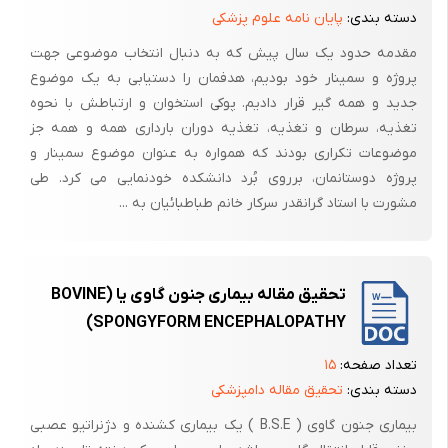
ویتامین D3 نیز از داروهایی می‌باشد که برای درمان استئوپورز پس از یائسگی
دسته بندی:
پایان نامه علوم پزشکی
از آن استفاده می‌شود که اثرات آن بیشتر روی استئوبلاستها است(22و23).
مقدمه حدود یک سال پیش که به دنبال انتخاب موضوعی جهت
ویتامین D3 در جذب فعال کلسیم از دستگاه گوارش نقش دارد(24).
پروژه و سمینار خود بودیم، هدفمان را دستیابی به یک موضوع
ویتامین D3 به طور اولیه در کلیه‌ها توسط فعالیت هورمون PTH ایجاد
جدید و همه گیر قرار دادیم. پوکی استخوان و ارتباطش با نحوه
می‌شود(25). کاهش استروژن باعث تخریب استخوان و افزایش کلسیم خارج
تغذیه، سرطان و تغذیه، تغذیه دوران بارداری همه و همه جز
سلولی شده در نتیجه ترشح PTH کاهش می‌یابد، به دنبال آن تولید ویتامین
موضوعات تکراری بودند که همواره به عنوان موضوع سمینار و
D3 کم شده و در نتیجه جذب کلسیم مختل می‌شود. بنابراین در بیماری
پروژه دوستانمان، برروی بُرد دانشکده خودنمایی می کرد. طی
استئوپورز کاهش ویتامین D3 به طور ثانویه در بدن ایجاد می‌شود(26).
مشورت با استاد گرانقدر سرکار خانم طباطبائیان به ...
آلندرونات نیز که یک آمینوبیس فسفونات است در درمان استئوپورز به کار
می‌رود. در واقع آلندرونات مانع تمایز و فعالیت موثر استئوکلاستها
می‌شود(27). از طرفی تصور می‌شود، آلندرونات تا حد کمی توانایی فعال کردن
تحقیق مقاله بیماری جنون گاوی یا (BOVINE
استئوبلاستها را نیز دارد(28و29). مشکلی که با آلندرونات وجود دارد جذب
SPONGYFORM ENCEPHALOPATHY)
ضعیف آن از دستگاه گوارش و ایجاد اختلالات گوارشی و عمر کم آن در داخل
پلاسما می‌باشد(30).
تعداد صفحه:
۱۵
دسته بندی:
تحقیق مقاله دامپزشکی
عطف به مطالعات انجام شده در زمینه پیشگیری یا درمان پدیده استئوپورز با
بیماری جنون گاوی ( B.S.E ) یک بیماری کشنده و دژنراتیو عصبی
بهره گیری از رایج ترین روشهای درمانی، انجام مطالعات و تحقیقات کاربردی در