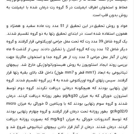
مخاط و استخوان اطراف ایمپلنت در 5 گروه رت درمان شده با ایمپلنت به
روش بدون فلپ است.
مواد و روش تحقیق:در این تحقیق از 51 عدد رت ماده سفید و همنژاد و
هموزن استفاده شده است. در ابتدای تحقیق رتها به دو گروه تقسیم شدند.
یک گروه شامل 39 عدد رت که تحت عمل جراحی اوریکتومی قرار گرفتند و گروه
دیگر شامل 12 عدد رت که گروه کنترل را تشکیل دادند. پس از گذشت 6 ماه
زمان از آغاز عمل جراحی 3 عدد رت از هر گروه جدا و استخوان ماگزیلا جهت
بررسی روند ایجاد استئوپورز به روش هیستوپاتولوژیکی خارج شد. پیچهای
تیتانیومی به ابعاد (mm1 قطر و mm7 طول) داخل فک بالای بقیه رتها قرار
گرفتند. سپس رتهای گروه اوریکتومی شده به 4 زیر گروه تقسیم شدند. گروه
اول رتهایی بودند که هیچگونه درمانی دریافت نکردند. گروه دوم توسط
استروژن خوراکی که به میزان µg/kg30 بطور روزانه دریافت کردند، درمان
شدند و گروه سوم رتهایی بودند که با ویتامین D خوراکی به میزان micro
gr/kg02/0 بطور روزانه تحت درمان قرار گرفتند و گروه چهارم رتهایی بودند
که توسط آلندرونات خوراکی به میزان mg/kg1 که بصورت روزانه دریافت
کردند، درمان شدند. درمان از آغاز قرار دادن پیچهای تیتانیومی شروع شد و