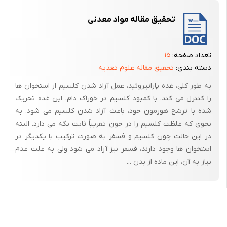
و 84 نیز از گروه sham کمتر بود.
تحقیق مقاله مواد معدنی
نتایج این تحقیق نشان می‌دهد که درمان جایگزینی با استروژن ترمیم
استخوان اطراف ایمپلنت را در شرایط استئوپورز تحریک می‌کند و بنابراین به
تعداد صفحه:
۱۵
نظر می‌رسد در موفقیت طولانی مدت ایمپلنت در بیماران مبتلا به استئوپورز
دسته بندی:
تحقیق مقاله علوم تغذیه
مفید می‌باشد(31).
به طور کلی، غده پاراتیروئید، عمل آزاد شدن کلسیم از استخوان ها
نقد : در این تحقیق برای ایجاد استئوپورز در گروه ovariectomy شده 84 روز
را کنترل می کند. با کمبود کلسیم در خوراک دام، این غده تحریک
زمان در نظر گرفته شده که زمان بسیار کمی می‌باشد و برای تعیین استئوپورز
شده با ترشح هورمون خود، باعث آزاد شدن کلسیم می شود، به
از روش هیستوپاتولوژیکی با رنگ آمیزی H & E استفاده شده است که تنها
نحوی که غلظت کلسیم را در خون تقریباً ثابت نگه می دارد. البته
می‌تواند ایجاد تغییرات استئوپورتیک را نشان دهد. برای بیان میزان ترمیم
در این حالت چون کلسیم و فسفر به صورت ترکیب با یکدیگر در
استخوان اطراف ایمپلنت از رنگ آمیزی وایتال تتراساکلین و بررسی با
استخوان ها وجود دارند، فسفر نیز آزاد می شود ولی به علت عدم
میکروسکوپ فلورسانت استفاده شده که بسیار روش خوب و مناسبی
نیاز به آن، این ماده از بدن ...
می‌باشد.