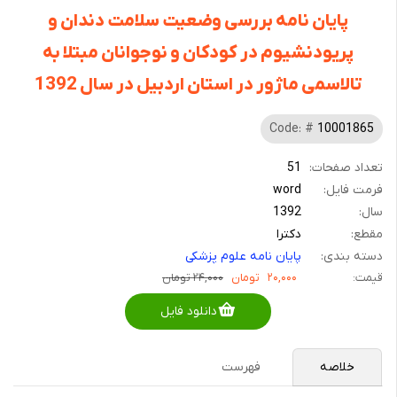
پایان نامه بررسی وضعیت سلامت دندان و
پریودنشیوم در کودکان و نوجوانان مبتلا به
تالاسمی ماژور در استان اردبیل در سال 1392
Code: #
10001865
تعداد صفحات:
51
فرمت فایل:
word
سال:
1392
مقطع:
دکترا
دسته بندی:
پایان نامه علوم پزشکی
قیمت:
۲۰,۰۰۰
تومان
۲۴,۰۰۰ تومان
دانلود فایل
خلاصه
فهرست