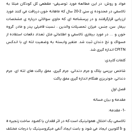
مواد و روش: در این مطالعه مورد توصیفی- مقطعی کل کودکان مبتلا به
تالاسمی در محدوده ی سنی 2-20 سال که ماهانه خون دریافت می کنند مورد
ارزیابی قرارگرفتند و در پرسشنامه ای که حاوی سوالاتی درباره ی مشخصات
بیمار، سن، جنس، میزان تحصیلات والدین ، نسبت فامیلی پدر و مادر، گروه
خون و .... در مورد بیماری تالاسمی و اطلاعاتی مثل تعداد دفعات استفاده از
مسواک و نخ دندان ثبت شد. متغیر وابسته به وضعیت لثه ای با اندکس
CPITN اندازه گیری شد.
کلمات کلیدی:
شاخص بررسی پلاک و جرم دندانی، جرم گیری، عمق پاکت های لثه ای، جرم
دندانی، خونریزی هنگام اندازه گیری عمق پاکت
فصل اول
مقدمه و بیان مساله
-1- مقدمه:
تالاسمی یک اختلال همولیتیک است که در اثر فقدان یا کمبود ساخت زنجیره a
و b گلوبین ایجاد می شود و باعث ایجاد آنمی میکروسیتیک با درجات مختلف