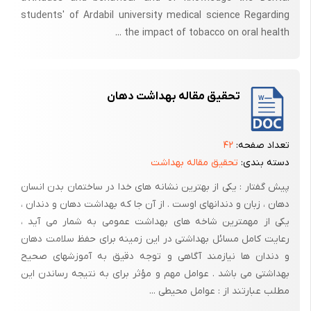
اسپلنومگالی،هپاتومگالی، سر نسبتا بزرگ، محو شدن پل بینی، از علائم بیماری
students' of Ardabil university medical science Regarding
می باشد (31-32). از تظاهرات دهانی صورتی آنها می توان، جلوزدگی ماگزیلا،
the impact of tobacco on oral health ...
تحدب استخوان گونه، برجستگی استخوان پیشانی، پهن بودن پل بینی، بیرون
زدگی انسیزورهای ماگزیل مال اکلوژن شدید، رنگ پریدگی مخاط و اپن بایت
قدامی را نام برد.
تحقیق مقاله بهداشت دهان
1-3- انواع تالاسمی
تالاسمی به سه نوع آلفا (α ، بتا ((β و آلفا بتا (α β) مشاهده می شود که
تعداد صفحه:
۴۲
هریک در نوع جهش و بیماری تالاسمی که ایجاد می کنند متفاوت اند.
دسته بندی:
تحقیق مقاله بهداشت
1-3-1- تالاسمی آلفا α
پیش گفتار : یکی از بهترین نشانه های خدا در ساختمان بدن انسان
دهان ، زبان و دندانهای اوست . از آن جا که بهداشت دهان و دندان ،
یکی از مهمترین شاخه های بهداشت عمومی به شمار می آید ،
رعایت کامل مسائل بهداشتی در این زمینه برای حفظ سلامت دهان
و دندان ها نیازمند آگاهی و توجه دقیق به آموزشهای صحیح
بهداشتی می باشد . عوامل مهم و مؤثر برای به نتیجه رساندن این
مطلب عبارتند از : عوامل محیطی ...