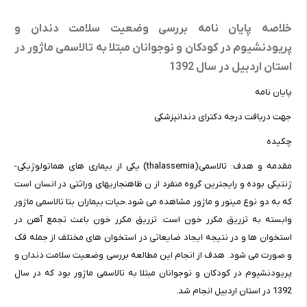
خلاصه پایان نامه بررسی وضعیت سلامت دندان و
پریودنشیوم در کودکان و نوجوانان مبتلا به تالاسمی ماژور در
استان اردبیل در سال 1392
پایان نامه
جهت دریافت درجه دکترای دندانپزشکی
چکیده
مقدمه و هدف: تالاسمی(thalassemia) یکی از بیماری های هماتولوژیکی-
ژنتیکی بوده و رایجترین گروه منفرد از ن ظاهنجاریهای وراثتی در انسان است
که به دو نوع مینور و ماژور مشاهده می شود.حیات بیماران بتا تالاسمی ماژور
وابسته به تزریق مکرر خون است. تزریق مکرر خون باعث تجمع آهن در
استخوان ها و در نتیجه ایجاد ضایعاتی در استخوان های مختلف از جمله فک
و صورت می شود. هدف از انجام این مطالعه بررسی وضعیت سلامت دندان و
پریودنشیوم در کودکان و نوجوانان مبتلا به تالاسمی ماژور بود که در سال
1392 در استان اردبیل انجام شد.