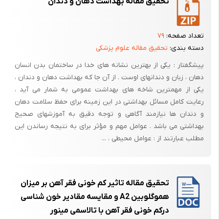
تحقیق مقاله بهداشت دهان و دندان
به سلامت دهان و دندان و ظاهر خود توجه کنند. ارتباط بین پوسیدگی دندانی
و تغییرات اوروفاشیال در بیماران دچار تالاسمی ماژور توسط برخی محققان
بررسی شده و بیشتر مطالعات حاکی از افزایش شیوع پوسیدگی در این بیماری
تعداد صفحه:
۷۹
است (13و14). درمطالعه ی Mahshid Mehdizadeh و همکارانش در سال
دسته بندی:
تحقیق مقاله علوم پزشکی
2008 پوسیدگی دندان در بیماران مبتلا به تالاسمی ماژور در مقایسه با گروه
پیشگفتار : یکی از بهترین نشانه های خدا در ساختمان بدن انسان
شاهد سالم به طور واضحی بالاتر بود. مراحل مختلف و جدی مال اکلوژن
دهان ، زبان و دندانهای اوست . از آن جا که بهداشت دهان و دندان ،
(کلاس II، کانین عمیق و کانین باز) به خصوص در افراد مسن دیده می شود
یکی از مهمترین شاخه های بهداشت عمومی به شمار می آید ،
(15). این ارتباط در مورد بیماری پریودنتال کمتر مورد بررسی قرار گرفته است و
رعایت کامل مسائل بهداشتی در این زمینه برای حفظ سلامت دهان
هنوز اثبات نشده است (16). تاخیر رویشی در سری دندان های شیری و دائمی
و دندان ها نیازمند آگاهی و توجه دقیق به آموزشهای صحیح
در این بیماران نشان داده شده است (17).
بهداشتی می باشد . عوامل مهم و مؤثر برای به نتیجه رساندن این
طبق آخرین امار رسمی انجمن تالاسمی ایران، نزدیک به 19 هزار نفر مبتلا به
مطلب عبارتند از : عوامل محیطی ، ...
تالاسمی در ایران زندگی می کنند. مطالعات کمی در رابطه با مشکلات دندانی با
تالاسمی ماژور در ایران و به خصوص در شمال غرب ایران انجام گرفته است.
هدف این مطالعه مشخص کردن وضعیت سلامت دهان و دندان در کودکان و
تحقیق مقاله تاثیر کم خونی فقر آهن بر میزان
نوجوانان مبتلا به تالاسمی ماژور در استان اردبیل می باشد.
هموگلوبین A2 و مقایسه مقادیر خون شناسی
1-2- بیان مساله و ضرورت انجام تحقیق:
درکم خونی فقر آهن با تالاسمی مینور