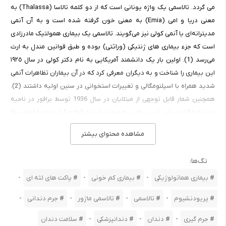
می گردد. تالاسمی یک واژه یونانی است که از دو کلمه تالاسا (Thalassa) به
معنی دریا و امی (Emia) به معنی خون گرفته شده است و به آن آنمی
مدیترانه‌ای یا آنمی کولی نیز می‌گویند. تالاسمی یک بیماری همولتیک مادرزادی
است که جزء بیماری های ژنتیکی (وراثتی) بوده و طبق قوانین مندل به ارث
می‌رسد (1). اولین بار یک دانشمند آمریکایی به نام دکتر کولی در سال ‌١٩٢٥
این بیماری را شناخت و به دیگران معرفی کرد که در آن بیماران تظاهرات آنمی
شدید همراه با اسپلنومگالی و تغییرات استخوانی در سنین اولیه داشتند (2).
همچنین شمار قابل توجهی از مبتلایان در سال 1936 توسط برافور در ناحیه
مدیترانه گزارش شد. این بیماری به صورت شدید (ماژور)، اینترمدیا (متوسط)
و خفیف (مینور) ظاهر می‌شود. اگر هردو والدین دارای ژن معیوب باشند به
مشاهده محتوای بیشتر
صورت شدید یعنی ماژور (Major) و اگر یکی از والدین فقط ژن معیوب داشته
باشد به صورت خفیف یعنی مینور (Minor) ظاهر می‌شود (3) .تالاسمی نوع
تگ‌ها:
مینور مشکلی را برای فرد مبتلا ایجاد نمی‌کند و آنها هم مثل افراد سالم
-
-
-
بیماری هماتولوژیکی
بیماری کم خونی
پاکت های لثه ای
می‌توانند زندگی کنند و فقط در موقع ازدواج باید خیلی مراقب باشند. اما نوع
ماژور این بیماری مشکلات زیادی را برای بیمار ایجاد می کند. تالاسمی ها گروه
-
-
-
-
پریودنشیوم
تالاسمی
تالاسمی ماژور
جرم دندانی
های ناهمگن از بیماریها هستند که بر اساس زنجیره ویژه گلوبین خود یا سنتز
زنجیره ها در مقادیر کاهش یافته با عنوان تالاسمی آلفا، بتا و آلفا بتا رده بندی
-
-
-
جرم گیری
دندان
دندانپزشکی
سلامت دندان