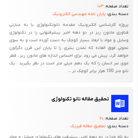
توانمندیها وآثار وپیامدهای فن آوریهای نوین (نانومدیا) است.
تعداد صفحه:
۱۰۳
فن آوری نانومدیا که بسیار فراگیرتراز فن آوری های ارتباطی می باشد
دسته بندی:
پایان نامه مهندسی الکترونیک
مجموعه ای ازرسانه های دیگر نظیر مولتی ریا وسایل ارتباطی دوسریه
پروژه کارشناسی الکترونیک مقدمه نانوتکنولوژی یا به عبارتی
وتعاملی ودیجیتال وسایبر تنیک می باشد لذا با توجه به نفوذ فناوری
فناوری مادون ریز در دو دهه اخیر پیشرفتهایی را در تکنولوژی
نانو در ساخت این گونه وسایل ارتباطی واهمیت وگستردگی آن در به
وسایل و مواد با ابعاد بسیار کوچک به دست آورده است و به سوی
تحولی فوق العاده که تمدن بشری را تا پایان این قرن دگرگون
کارگیری از ابزار ارتباطی برآن شدیم تا بررسی وشناخت نانومدیا رادراین
خواهد کرد، پیش می رود. برای احساس اندازه های مادون ریز ، قطر
تحقیق مطرح سازیم.
موی سر انسان را که یک دهم میلی متر است در نظر بگیرید ، یک
با امید به این که با آگاهی وبهره گیری صحیح از این فناوری نوین در
نانو متر 100 هزار برابر کوچک تر ...
رشد وتوسعه انسانیت وبالندگی علمی کشور برخوردار شویم.
تحقیق مقاله نانو تکنولوژی
اهداف تحقیق:
تعداد صفحه:
۲۰
انسان قرن بیست ویکم با ورود به هزاره سوم به پیشرفت ها وجرقه
دسته بندی:
تحقیق مقاله فیزیک
های بسیار مهمی در عرصه علم وتکنولوژی روبرو شده است در عرصه
به نام خدا در دو دهه اخیر، پیشرفت های تکنولوژی وسایل و مواد