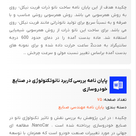
واقتصاد وبازرگانی الکترونیک و....
چکیده هدف از این پایان نامه ساخت نانو ذرات فریت نیکل- روی
می باشد، نقش بسیار بارزی را در جدایی انسان از گروههای مختلف
به روش همرسوبی می باشد. روش همرسوبی روشی مناسب و با
اجتماعی ایفا خواهندکرد گروههای اجتماعی در عصر اطلاعات،نه به
صرفه و به نسبتاً سریع برای تولید نانوذراتی مانند فریت نیکل- روی
صورت واقعی وعینی، بلکه «مجازی» خواهند بود در این عصر، ارتباط با
می باشد. برای ساخت این نانو ذرات از روش همرسوبی شیمیایی
شبکه های اطلاعاتی جهانی مبتنی برWAN ، نیاز فرد به تعلق داشتن به
استفاده شد. ماده بدست آمده را در دمای حدود 600 درجه
گروه واجتماع را تأمین خواهد کرد وبه او در حالی که در اتاق خانه اش
سانتیگراد به مدت2 ساعت حرارت داده شده و برای نمونه های
پشت میز کامپیوتر نشسته است شخصیت اجتماعی وحتی جهانی داده
بدست آمده براساس تغییر نسبت مولی و سرعت چرخش ...
می شود.واوبه راحتی خود رادر یک جمع ودر ارتباط غیر فیزیکی با دیگران
می بیند، به علاوه اشتغال از راه دور، ارتباطات معیشی را برایش فراهم
می سازد واز این طریق در محیط مأنوس منزل کارهای موظف سازمانی
پایان نامه بررسی کاربرد نانوتکنولوژی در صنایع
خود را انجام می دهد تلویزیون های دو سویه امکان آموزش او
خودروسازی
وفرزنداش را بدون حضور در دانشگاه یا مدرسه فراهم می سازد ویا با
تعداد صفحه:
۷۵
انتخاب وتماشای فیلم دلخواه ویا با پرداختن به تفریح به شیوه واقعیت
دسته بندی:
پایان نامه مهندسی صنایع
مجازی، در میان انبوده نتوانستن ها، آنچه را که می خواهد به دست
چکیده : در این پژوهش به بررسی نقش و تاثیر تکنولوژی نانو در
آورد ویا فقط با گرفتن یک شماره تلفن، به دنیای شلوغ اینترنت ویا
صنایع خودروسازی پرداخته شده است ، NanoCar، مطالعه ای
شبکه ای کامپیوتری دیگر(به مشابه یک جامعه چندین میلیونی
جهانی در مورد تغییرات صنعت خودرو است که همزمان با توسعه