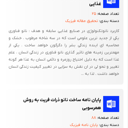
همدیگر را لمس می کرد وصدای زنده هم را از نزدیک
غذایی
می شنیدند، اما در عصر اطلاعات، تکنولوژی های ارتباطی دوربرد از
تعداد صفحه:
۲۵
مرحله سنتی عبورکرده است وپدیده های نوین تکنولوژیک در زمینه
دسته بندی:
تحقیق مقاله فیزیک
زیر ساختارهای نوین ارتباطی ( هم چون فیبر نوری، ماهواره ای ارتباطی
کاربرد نانوتکنولوژی در صنایع غذایی سابقه و هدف : نانو فناوری
وروبوتهای باهوش وماشینهای هوشمند الکترونیکی وصنایع سخت
یکی از جدید ترین علومی است که در سه شاخه مرطوب ، خشک و
افزاری ونرم افرازی کامپیوتر ونانوتکنولوژی وکاربردهای آن در زمینه
محاسبه ای اینده زندگی بشر را دگرگون خواهد ساخت . یکی از
مخابرات الکترونیک وصنعت) نقش بسیار اساسی را در حذف انسان از
مهمترین زمینه های تاثیر گذاری نانو فناوری در زندگی انسان ، علم
اجتماع وانزوای او ایفا خواهد کرد اگر تاکنون مواردی چون، دانشگاه
غذا است که به دلیل احتیاج روزمره و دائمی انسان به غذا هر گونه
مکاتبه ای،کلاسهای غیر حضوری،آموزش از طریق ویدئو وتلویزیون
تغییر و تحو لی در ان نقش به سزایی در تغییر کیفیت زندگی انسان
نمونه های ضعیفی از گسستگی انسان از اجتماع به شمار می رفته اند
خواهد داشت . لذا به ...
در عصر اطلاعات نوع جدید ارتباط از طریق دیجیتال سازی، سایزتیک
ونانوتکنولوژی روش جدیدی از اشتغال به نام اشتغال از راه دور، شیوه
تازه ای برای تفریح وگذراندن اوقات فراغت به نام واقعیت مجازی،
پایان نامه ساخت نانو ذرات فریت به روش
تکنیک نمایشی ایده آلی به نام تلویزیونهای دوسویه وتکنیک ارتباطی
همرسوبی
ونمایشی جزایی چون تله پیوتر و... عناصری از تکنولوژی خواهند بود
تعداد صفحه:
۸۸
که موجد جریان یادگیری الکترونیک،مدارس ودانشگاههای مجازی
دسته بندی:
پایان نامه فیزیک