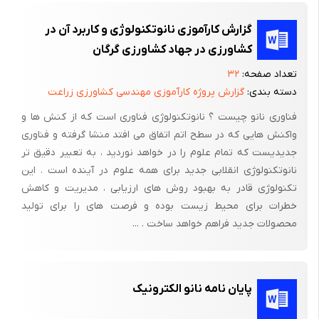
دیگر
می تواند جهان سوم رابا این پرسش روبرو سازد که اولویتهای واقعی
گزارش کارآموزی نانوتکنولوژی و کاربرد آن در
کدامند.
کشاورزی در جهاد کشاورزی گرگان
آیا این فن آوریهای نوین، وابستگیها را تقویت خواهد کرد ویا باعث
تعداد صفحه:
۳۲
تثبیت استقلال وخود کفایی خواهد شد؟
دسته بندی:
گزارش پروژه کارآموزی مهندسی کشاورزی زراعت
پژوهشهای به عمل آمده در این خصوص نشان داده است که فن آوری
فناوری نانو چیست ؟ نانوتکنولوژی فناوری است که از کنش ها و
واکنش هایی که در سطح اتم اتفاق می افتد منشا گرفته و فناوری
قادر است تغییرات بنیادی شدیدی را در ساختار سنتی کشورها ایجاد
جدیدیست که تمام علوم را در خواهد نوردید ، به تعبیر دقیق تر
کند بنابراین، جهان سوم که هم در فقر اقتصادی وهم در فقر اطلاعاتی
نانوتکنولوژی انقلابی جدید برای همه علوم در آینده است . این
دست وپا می زند در زمینۀ تولید وحتی وارد کردن سخت افزارها ونرم
تکنولوژی قادر به بهبود روش های ارزیابی ، مدیریت و کاهش
افزارهای ارتباطی دچار مشکلات عدیده است آیا ناپذیرش وبه کارگیری
خطرات برای محیط زیست بوده و فرصت های را برای تولید
این فن آوری ها با پیامدهای ناخوشایند اقتصادی- سیاسی واجتماعی
محصولات جدید فراهم خواهد ساخت . ...
روبرو نخواهد شد؟
آنچه که مد نظر اغلب اندیشمندان می باشد این است که تنها راه
چالش پیروزمندانه ونیز مواجهه خلاقانه با پیامدهای این ابداعات نوین
پایان نامه نانو الکترونیک
وتحصیل توانایی درپذیرش وبه کارگیری آنها، شناخت یقین ساختار،