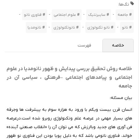
تگ‌ها:
-
-
-
-
جامعه
سایبرنتیک
علوم اجتماعی
فناوری نانو
-
-
-
نانو
نانو تکنولوژی
نانوتکنولوژی
نانومدیا
خلاصه
فهرست
خلاصه روش تحقیق بررسی پیدایش و ظهور نانومدیا در علوم
اجتماعی و پیامدهای اجتماعی –فرهنگی ، سیاسی آن در
جامعه
بیان مسئله:
انسان قرن بیست ویکم با ورود به هزاره سوم به پیشرفت ها وجرقه
های بسیار مهمی در عرصه علم وتکنولوژی روبرو شده است.درعرصه
فن آوری های جدید وباارزش که می توان آن را «انقلاب صنعتی آینده»
خواند، فناوری نانومی باشد که به دلیل پویا بودن این فناوری نو ظهور