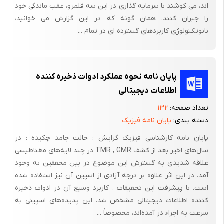
اند، می کوشند با سرمایه گذاری در این سه قلمرو، عقب ماندگی خود
را جبران کنند. همان گونه که در این گزارش می خوانید،
سوالات تحقیق:
نانوتکنولوژی کاربردهای گسترده ای در تمام ...
آیا نانومدیا ازوسائل ارتباط جمعی می باشد؟
نقش نانومدیا در نحوه ارتباطات میان فردی چیست؟
پایان نامه نحوه عملکرد ادوات ذخیره کننده
تأثیر نانومدیا درمشارکت های اجتماعی وفعالیت های اجتماعی چگونه
است؟
اطلاعات دیجیتالی
تعداد صفحه:
۱۳۲
تأثیر نانومدیا در مشارکت های سیاسی وفعالیت های سیاسی چگونه
دسته بندی:
پایان نامه فیزیک
است؟
پایان نامه کارشناسی فیزیک گرایش : حالت جامد چکیده : در
چه رابطه ای میان نانومدیا وفرهنگ وجود دارد؟
سال‌های اخیر بعد از کشف TMR , GMR در چند لایه‌های مغناطیسی
آیا بین نوع ارتباطات اجتماعی وبه کارگیری نانومدیا رابطه وجود دارد؟
علاقه شدیدی به گسترش این موضوع در بین محققین به وجود
آمد. در این اثر علاوه بر درجه آزادی از اسپین آن نیز استفاده شده
چه رابطه ای بین نانومدیا وجامعه نظارتی وجود دارد؟
است. با پیشرفت این تحقیقات ، کاربرد وسیع آن در ادوات ذخیره
نانومدیا و سایبرنتیک چه رابطه ای دارند؟
کننده اطلاعات دیجیتالی مشخص شد. این پدیده‌های اسپینی به
سرعت به اجراء در آمده‌اند، مخصوصاً ...
آیا بین دسترس به نانومدیا وگسترش جامعه اطلاعاتی رابطه وجود