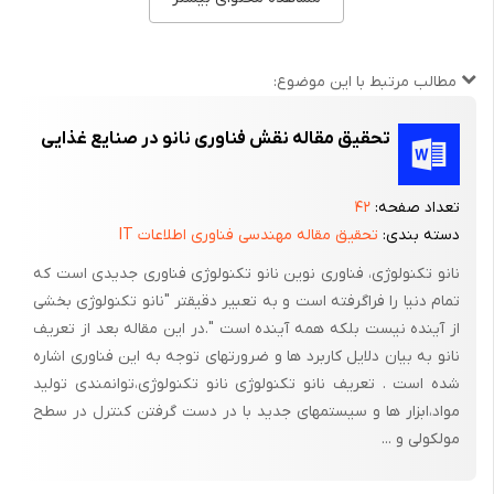
او می گوید شما می توانید( باقطعات نانو) اطلاعات یک هزار لوح فشرده
را در چیزی به اندازه یک ساعات مچی جمع آوری کنید با این کار می
توان به کتابخانه مرجعی که برای کل زندگی لازم است دستیابی پیدا کرد
مطالب مرتبط با این موضوع:
این یکی از ایده هایی است که تعریف کیفیت زندگی رااندکی
تغییرخواهد داد. لذا شایسته است با توجه به اهمیت ورشد سریع
تحقیق مقاله نقش فناوری نانو در صنایع غذایی
استفاده از تکنولوژی های نوین ارتباطی بخصوص نانومدیا در بین
اکثریت جوامع ولزوما آشنایی باکارکردها وپیامدهای آن در جامعه به
تعداد صفحه:
۴۲
شناخت وبررسی پیدایش وظهور آن در علوم اجتماعی بپردازیم
دسته بندی:
تحقیق مقاله مهندسی فناوری اطلاعات IT
وباهوشیاری ودقت وسرعت بیشتری از آن استفاده کنیم.
نانو تکنولوژی، فناوری نوین نانو تکنولوژی فناوری جدیدی است که
تمام دنیا را فراگرفته است و به تعبیر دقیقتر "نانو تکنولوژی بخشی
از آینده نیست بلکه همه آینده است ".در این مقاله بعد از تعریف
اهمیت موضوع:
نانو به بیان دلایل کاربرد ها و ضرورتهای توجه به این فناوری اشاره
فن آوری های نوین همگام با انقلاب ارتباطات، مسائل گوناگون را در
شده است . تعریف نانو تکنولوژی نانو تکنولوژی،توانمندی تولید
کشورهای در حال توسعه به وجود آورده است.از یک سو این فن آوری
مواد،ابزار ها و سیستمهای جدید با در دست گرفتن کنترل در سطح
ها می تواند در راه خدمت به توسعه ملل جهان سوم به کاررود وبرای
مولکولی و ...
مبارزه با توسعه نیافتگی فقر، بیماری وبیسوادی تجهیز شود واز سوی