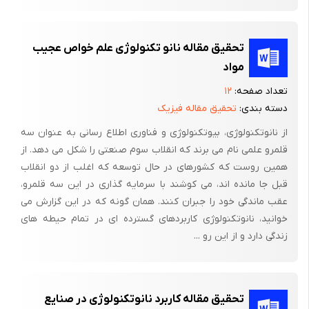
دارد؟
نقش نانومدیا در ایجاد فضای مجازی( سایبر اسپیس) چیست؟
تحقیق مقاله نانو تکنولوژی علم خواص عجیب
آیا بین احساس رضایت وخشنودی وبکارگیری نانومدیا رابطه وجود
مواد
دارد؟
تعداد صفحه:
۱۲
دسته بندی:
تحقیق مقاله فیزیک
فصل دوم
از نانوتکنولوژی، بیوتکنولوژی و فناوری اطلاع رسانی به عنوان سه
یافته های تحقیق
قلمرو علمی نام می برند که انقلاب سوم صنعتی را شکل می دهد. از
همین روست که کشورهای در حال توسعه که اغلب از دو انقلاب
قبل جا مانده اند، می کوشند با سرمایه گذاری در این سه قلمرو،
مقدمه:
عقب ماندگی خود را جبران کنند. همان گونه که در این گزارش می
جهان در قرن بیست ویکم در عصر فوق صنعتی یا عصر اطلاعات
خوانید، نانوتکنولوژی کاربردهای گسترده ای در تمام حیطه های
قرارگرفته است، نظام سنتی ارتباطات که عموماً عبارت بود از سیستم
زندگی دارد و از این رو ...
محاوره ای وکلامی مبتنی بر تماس نزدیک افرادبه یکدیگر، اکنون در
جوامع پیشرفته صنعتی بسیار کمرنگ شده است بیش از این
انسانها،برای انتقال پیام، بایست یکدیگر را می دیدند وچشمهایشان
تحقیق مقاله کاربرد نانوتکنولوژی در صنایع