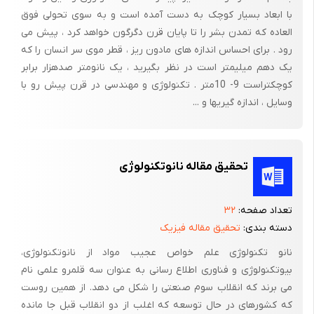
فناوری های جدید وبسیار باارزش «فناوری نانو»می باشد که به دلیل
با ابعاد بسیار کوچک به دست آمده است و به سوی تحولی فوق
پویا بودن این فناوری نو ظهور می توان نقش آن رااز جنبه های
العاده که تمدن بشر را تا پایان قرن دگرگون خواهد کرد ، پیش می
مختلف بررسی کرد لذا در عصری که ما آن را عصر اطلاعات وارتباطات
رود . برای احساس اندازه های مادون ریز ، قطر موی سر انسان را که
می نامیم از رسوخ این فناوری در عرصه ارتباطات نیز ناگزیریم نفوذ این
یک دهم میلیمتر است در نظر بگیرید ، یک نانومتر صدهزار برابر
کوچکتراست 9- 10متر . تکنولوژی و مهندسی در قرن پیش رو با
فناوری در علم الکترونیک وساخت ریز کامپیوترها وریزتراشه هاو.... نوید
وسایل ، اندازه گیریها و ...
این را می دهد که بتوان از سرعت وزمان وتعامل بیشتر در به کارگیری
فن آوری های نوین ارتباطی (نانومدیا) بهره مند شد وبرای همسو
وهمگام بودن در عرصه جهانی لازم است هر چه بیشتر به نقش فناوری
های نوین وپیامدهای آن آشنا شد وبا ارائه راه کارها(مختلف در استفاده
تحقیق مقاله نانوتکنولوژی
مثبت و کارآمد از این رسانه نوین به رشد وبالندگی کشور کمک کرد
بررسی جایگاه نانومدیا در این پژوهش شاید کمک ناچیزی جمعیت
تعداد صفحه:
۳۲
آگاهی وروشنگری افرادیکه دوستدار علم وآگاهی و رشد و پیشرفت
دسته بندی:
تحقیق مقاله فیزیک
هستند بنماید.
نانو تکنولوژی علم خواص عجیب مواد از نانوتکنولوژی،
بنابراین این تحقیق درصدد بررسی پیدایش وظهور نانومدیا در علوم
بیوتکنولوژی و فناوری اطلاع رسانی به عنوان سه قلمرو علمی نام
می برند که انقلاب سوم صنعتی را شکل می دهد. از همین روست
اجتماعی و پیامدهای اجتماعی –فرهنگی ، سیاسی آن درجامعه هستیم.
که کشورهای در حال توسعه که اغلب از دو انقلاب قبل جا مانده