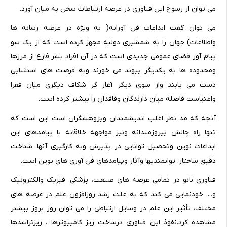
می توان از رسوخ این فناوری در عرصه ارتباطات سخن به میان آورد.
می توان گفت ابداعات فن آورانه( به ویژه در عرصه رسانه ها
واطلاعات) جهان را به شمشیری دولبه مجهز کرده است که از یک سو
پیام آور فضای عمومی جدیدی است که در آن افراد بشر فارغ از مرزها
ومحدوده ها به یکدیگر پیوند می خورند وبه فرصت های استثنایی
دست می یابند واز سوی دیگر آغاز گر شکاف دیگری میان فقرا
واغنیاست فاصله میان دارندگان وفاقدان را بیشتر کرده است.
آنچه که مد نظر اغلب اندیشمندان وپژوهشگران است این است که
تنها راه چالش پیروزمندانه ونیز مواجهه خلاقانه با پیامدهای این
ابداعات نوین وتحصیل توانایی در پذیرش وبه کارگیری آنها، شناخت
دقیق ساختار، توانمندیها وآثار وپیامدهای فن آوری های نوین است.
فناوری نانو در تمامی عرصه های صنعت، پزشکی، فیزیک والکترونیک
و.... خودنمایی می کند که به علت رشد روزافزون علم در عرصه های
مختلف، تأثیر این علم در وسایل ارتباطی را می توان روز بروز بیشتر
مشاهده کرد.نفوذ این فناوری درساخت ریز کامپیوترها ، ریزتراشدها