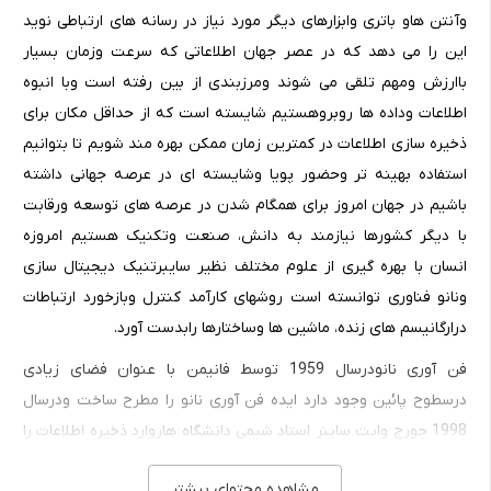
وآنتن هاو باتری وابزارهای دیگر مورد نیاز در رسانه های ارتباطی نوید
این را می دهد که در عصر جهان اطلاعاتی که سرعت وزمان بسیار
باارزش ومهم تلقی می شوند ومرزبندی از بین رفته است وبا انبوه
اطلاعات وداده ها روبروهستیم شایسته است که از حداقل مکان برای
ذخیره سازی اطلاعات در کمترین زمان ممکن بهره مند شویم تا بتوانیم
استفاده بهینه تر وحضور پویا وشایسته ای در عرصه جهانی داشته
باشیم در جهان امروز برای همگام شدن در عرصه های توسعه ورقابت
با دیگر کشورها نیازمند به دانش، صنعت وتکنیک هستیم امروزه
انسان با بهره گیری از علوم مختلف نظیر سایبرتنیک دیجیتال سازی
ونانو فناوری توانسته است روشهای کارآمد کنترل وبازخورد ارتباطات
درارگانیسم های زنده، ماشین ها وساختارها رابدست آورد.
فن آوری نانودرسال 1959 توسط فانیمن با عنوان فضای زیادی
درسطوح پائین وجود دارد ایده فن آوری نانو را مطرح ساخت ودرسال
1998 جورج وایت ساینر استاد شیمی دانشگاه هاروارد ذخیره اطلاعات را
یکی از تحولات اساسی خواند که فن آوری نانو آن را ممکن خواهد ساخت
مشاهده محتوای بیشتر