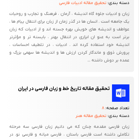
دسته بندی:
تحقیق مقاله ادبیات فارسی
قرن چهارم هجری عملا عربی بود
زبان و ادبیات جلوه گاه اندیشه ، آرمان ، فرهنگ و تجارب و روحیات
از آن سوی با توجه به آنکه تازیان ایران، در آغاز به لهجه‌های گوناگون
یک جامعه است . انسان ها در گذر زمان از زبان برای انتقال پیام ها ،
سخن می‌گفتند و سپس عربی فصیح را، نخست به گونه‌ای طبیعی و با
عواطف و اندیشه های خویش بهره جسته اند و از ادبیات که زبان
ممارست، و آنگاه در مکتب و مدرسه فرا می‌گرفتند، این امر وضع آنان
برتر است به عنو ان ابزاری در انتقال بهتر ، بایسته تر و مؤثرتر
را تا حدی به وضع فارسی زبانان عربی آموز شبیه می‌ساخت و هر دو
اندیشه خود استفاده کرده اند . ادبیات ، در تلطیف احساسات ،
پرورش ذوق و ماندگار کردن ارزش ها و اندیشه ها سهمی بزرگ و
گروه مجبور بودند رنج تحصیل را بر خود هموار سازند.؛از اینروست که
عمده بر دوش داشته ...
زبان عربی رواج تمام داشت و تقریباً هیچ درباری، حتی سرای امیران و
وزیران دست دوم و سوم، از شعر و ادب خالی نبود و مرزی میان ایشان
و مراکز بزرگ عربی یا دستگاه خلافت وجود نداشت و رابطه و آمد و شد
امری طبیعی بود، هیچ غریب نیست که شاعری یا ادیبی بزرگ از
تحقیق مقاله تاریخ خط و زبان فارسی در ایران
خراسان،که خود از مراکز مهم ادب عربی شد ، برخیزد و در این ادبیات
بدرخشد.
تعداد صفحه:
۸
دسته بندی:
تحقیق مقاله هنر
پس تردیدی نیست که ادب عربی در ادب فارسی جریانی مداوم یافته، و
ادب عربی نیز به نوبه خود از فرهنگ ایرانی بهره برده است. با این همه،
زبان فارسی مقدمه چنان که می دانیم زبان فارسی سه مرحله
گویی حائلی عظیم میان ادبیات دو جهان عربی و فارسی قد برافراشته
تکاملی داشته است فارسی باستان ، فارسی میانه و فارسی نو. در