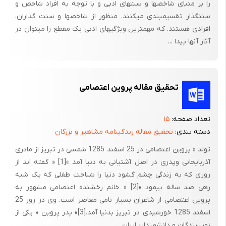
را بر منبای شاخصها و سنتهای ادبی و با توجه به افراد شاخص و
سنت­گذار تقسیم­بندی می­کنند. منظور از شاخصها و سنت گذاران،
افرادی هستند. که مهمترین ویژگیهای ادبی یک مقطع را می­توان در
آثار آنها پیدا ...
تحقیق مقاله پروین اعتصامی
تعداد صفحه:
۱۵
فصل دوم
دسته بندی:
تحقیق مقاله زندگینامه مشاهیر و بزرگان
زبان و ادبیات عربی و فارسی در دوره صفویه و علمای قرن دهم
تولد « پروین اعتصامی در 25 اسفند 1285 شمسی در تبریز از مادری
آذربایجانی وپدری در اصل آشتیانی به دنیا آمد »[1] « گفته اند از
روزی که به زندگی چشم گشود دنیا را شناخت طفلی که یک شبه
رهی صد ساله پیمود »[2] « خانم رخشنده اعتصامی مشهور به
پروین اعتصامی از شاعران بسیار نامی معاصر است. وی در روز 25
اسفند 1285 خورشیدی در تبریز بدنیا آمد.[3]» پدر پروین « یکی از
نویسندگان و دانشمندان ایران ...