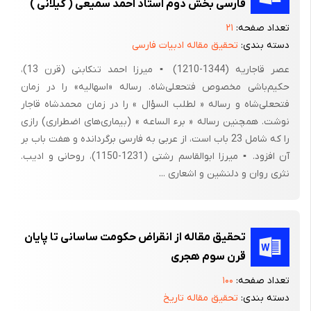
فارسی بخش دوم استاد احمد سمیعی ( گیلانی )
به نوعی مخالفت خود را با ترویج ادبیات عرب اظهار داشته اند و از
تعداد صفحه:
۲۱
طرفی شاهان ایرانی زنده نگاه داشتن ادبیات فارسی را در اذهان خود
دسته بندی:
تحقیق مقاله ادبیات فارسی
پرورش می دادند. پس انگیزه بیشتر من جهت انتخاب موضوع فوق
عصر قاجاریه (1344-1210) ▪ میرزا احمد تنکابنی (قرن 13)،
ارتباط کاری،تحصیلی و بررسی وضعیت ادبیات عرب در آن زمان میباشد
حکیم‌باشی مخصوص فتحعلی‌شاه. رساله «اسهالیه» را در زمان
لذا بر آن شدم که موضوع رابررسی نمایم.
فتحعلی‌شاه و رساله « لطلب السؤال » را در زمان محمدشاه قاجار
1-4 سوالات فرضیه تحقیق
نوشت. همچنین رساله « برء الساعه » (بیماری‌های اضطراری) رازی
را که شامل 23 باب است، از عربی به فارسی برگردانده و هفت باب بر
سوالاتی که برایم در این زمینه مطرح شد عبارتند از :
آن افزود. ▪ میرزا ابوالقاسم رشتی (1231-1150)، روحانی و ادیب.
1- دوران صفویه و افشاریه و زندیه چه دوره ای می باشند؟
نثری روان و دلنشین و اشعاری ...
2- چه دانشمندان و نویسندگانی در این دوره در ایران می زیسته و
فعالیت می کرده اند؟
تحقیق مقاله از انقراض حکومت ساسانی تا پایان
3- آیا نمونه ای از شعرا در زمینه ادبیات عرب توسط نویسندگانی ایرانی
قرن سوم هجری
موجود می باشد؟
تعداد صفحه:
۱۰۰
4- سیر تاریخی ادبیات عرب ونقش دانشمندان و علما و مدارس در سه
دسته بندی:
تحقیق مقاله تاریخ
دوره فوق