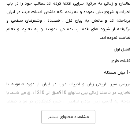
عالمان و زمانی به مرثیه سرایی اکتفا کرده اند.مطالب خود را در باب
اجازات و شروح بیان نموده و به زنده نگه داشتن ادبیات عرب در ایران
پرداخته اند و عالمان به بیان غزل ، قصیده ، وشعرهای سطحی و
برگرفته از شیوه های قدما بسنده می نمودند و به تعلیم و تعلم
قناعت نموده اند.
فصل اول
کلیات طرح
-1 بیان مسئله
بررسی سیر تاریخی زبان و ادبیات عرب در ایران از دوره صفویه تا
قاجاریه در فاصله زمانی بین سالهای 910ه..ق الی 1210ه..ق می باشد. با
توجه به فارسی زبان بودن ایرانیان ، حس کنجکاوی در مورد ضعف
ادبیات عرب در ایران ، همچنین اوج گیری شیعه و تقابل به وجود آمده
مشاهده محتوای بیشتر
با تسنن و چگونگی تسری و داخل شدن ادبیات عرب در ایران آن زمان
بود، که مرا برآن داشت تا سیر تحولی ادبیات عرب در این دوره را بررسی
کنم و آشنایی بیشتر با این سیر تحولاتی را عرضه نمایم.