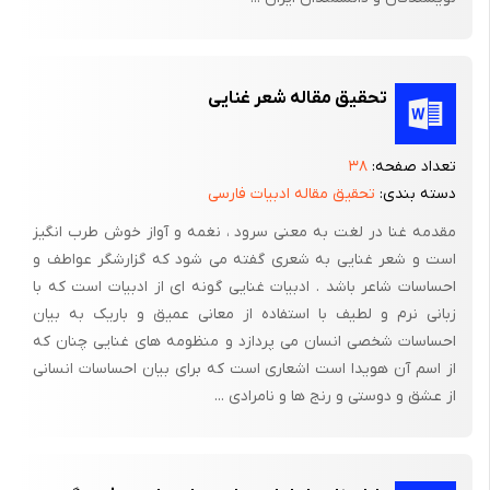
2-1 مقدمه
تحقیق مقاله شعر غنایی
همواره تاریخ و ادب مقوله ای پرجاذبه، زیبا و دوست داشتنی برای بشر
به شمار میرود. همیشه انسانها به سرگذشت پیشینیان علاقمند بوده
تعداد صفحه:
۳۸
اند. و گاه به عنوان سرگرمی یا به منظور تجربه اندوزی از آن بهره می
دسته بندی:
تحقیق مقاله ادبیات فارسی
جستند. با نگاهی به کتابها و مطالب موجود در کتابخانه ها تعدد و
مقدمه غنا در لغت به معنی سرود ، نغمه و آواز خوش طرب انگیز
فراوانی مطالب در رابطه با تاریخ قابل توجه است و بیشتر به چشم
است و شعر غنایی به شعری گفته می شود که گزارشگر عواطف و
میخورد. به سبب انکه اغلب شاعران ایرانی با ادبیات عرب که مدیون
احساسات شاعر باشد . ادبیات غنایی گونه ای از ادبیات است که با
قران و اموزه های دینی، بلاغی، حکمی و ادبی است مانوسند .بنابراین در
زبانی نرم و لطیف با استفاده از معانی عمیق و باریک به بیان
طول تاریخ ادبیات ایران فارسی زبانان عربی سرای فراوانی را میتوان
احساسات شخصی انسان می پردازد و منظومه های غنایی چنان که
معرفی کرد و اثار انهارا بررسی نمود .
از اسم آن هویدا است اشعاری است که برای بیان احساسات انسانی
از عشق و دوستی و رنج ها و نامرادی ...
در روزگار معاصر، موضوع زبان و ادب عربی در ایران ، هنوز چنانکه باید
مورد بررسی قرار نگرفته است ، ولی در لابه لای آثاری که درباره ‌
تاریخ‌های ادبیات فارسی نوشته شده، اطلاعاتی عرضه گشته است،