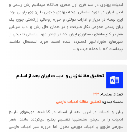
ادبیات پهلوی در سه قرن اول هجری چنانکه میدانیم زبان رسمی و
فرضیه های تحقیق : شامل ادبیات عرب و چگونگی عدم شکوفایی در
ادبی ایران در دوره ساسانی لهجه پهلوی جنوبی یا پهلوی پارسی بود.
سه قرن فوق و نویسندگان در دوره مورد نظر ، علل فترت ادبیات عرب ،
این لهجه در دربار و ادارات دولتی و حوزه روحانی زرتشتی چون یک
برخورد علما با ادبیات عرب ، چگونگی رفتار سلاطین با ادبیات عرب و
زبان رسمی عمومی بکار میرفت و در همان حال زبان و ادب سریانی
علت پس رفت ادبیات عرب در این دوره.
هم در کلیساهای نسطوری ایران که در اواخر عهد ساسانی تا برخی از
شهرهای ماوراءالنهر گسترده شده است، مورد استعمال داشت.
1-5 روش تحقیق: کتابخانه ای و فیش برداری- اینترنت
پیداست که با حمله عرب و ...
1-6 قلمرو تحقیق : کتابخانه مجلس شورای اسلامی کتابخانه ملی-
اینترنت- کتابخانه حوزه علمیه خوانسار.
تحقیق مقاله زبان و ادبیات ایران بعد از اسلام
1-7 مشکلات تحقیق : موجود نبودن تحقیق و پیشینه ای در رابطه با
موضوع فوق.
تعداد صفحه:
۳۳
عدم دسترسی به منابع کتب که در دوره فوق به نکارش درآمده.
دسته بندی:
تحقیق مقاله ادبیات فارسی
زبان و ادبیات در ایران بعد از اسلام در گذشته، دوره­های تاریخ
ادبیات را بر مبنای سلسله­ها تقسیم بندی می­کردند مانند: شعر
دوره­ی غزنوی یا ادبیات دوره­ی مغول. اما امروزه سیر ادبیات فارسی