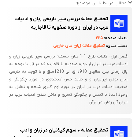
مطالب مرتبط با این موضوع:
1-2 هدف های تحقیق
تحقیق مقاله بررسی سیر تاریخی زبان و ادبیات
به طور اجمال می توان هدف از تحقیق فوق را در چند مسئله بیان
عرب در ایران از دوره صفویه تا قاجاریه
نمود،به طوری که نه تنها اطلاعاتی از زبان ادبیات عرب بر ما آشکار
تعداد صفحه:
۲۴۵
سازد. بلکه بتوان اطلاعاتی در زمینه ادبیات عرب در این دوره و شناخت
دسته بندی:
تحقیق مقاله زبان های خارجی
تحولات این دوره را برای ما نمایان سازد. که به اجمال به بیان اهداف
مورد نظر به صورت فهرست وار می پردازم.
فصل اول- کلیات طرح 1-1 بیان مسئله بررسی سیر تاریخی زبان و
ادبیات عرب در ایران از دوره صفویه تا قاجاریه که در آن با توجه به
1- بررسی دوران صفویه ، افشاریه و زندیه شامل سلاطین و وضعیت
بازه زمانی بین سالهای 910ه..ق الی 1210ه..ق و با توجه به فارسی
این دوران 2- علما و دانشمندان و نویسندگان و آثار علمی آنها که
زبان بودن ایرانیان و و شاید حس کنجکاوی در مورد چگونگی و
نوشته شده است و وسوابقی که از انها در دسترس ما می باشد.3-نمونه
ضعیف ادبیات عرب در ایران در دوره اوج گیری شیعه و تقابل به
ای از ادبیات شعری عالمان در قرون10 و11 و12وترجمه ابیات
وجود آمده با تسنن و چگونگی تسری و داخل شدن ادبیات عرب در
ایران آن زمان مرا برآن ...
1-3 اهمیت موضوع تحقیق و انگیزه انتخاب آن
باید اذعان نمود از آن جهت این موضوع اهمیت دارد که کمتر شخصی
ادبیات عرب این زمان را مورد تحلیل قرار داده است . در این زمان
تحقیق مقاله • سهم گیلانیان در زبان و ادب
ادبیات عرب به نوعی دارای نقصان شده است چرا که از طرفی سلاطین