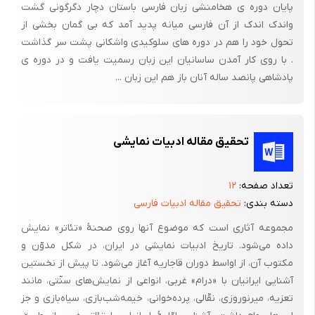
پایان دوره ی هخامنشی زبان فارسی باستان دچار دگرگونی گشت
است.
واندک اندک از آن فارسی میانه پدید آمد که بی گمان بخشی از
اما فهم موقعیت زبان عربی در ایران، در بسیاری وجوه آن، بدون
تحول خود را هم در دوره های سلوکیدی واشکانی پشت سر گذاشت
پرداختن به ظهور و رواج ادب فارسی میسر نیست.
. با روی کار آمدن ساسانیان این زبان رسمیت یافت و در دوره ی
پادشاهی پانصد ساله آنان باز هم این زبان ...
می‌توان دریافت که فارسی دری با گامهایی لرزان و بیشتر به پشتوانه
عربی در حال تکوین است و به وادیه های گو ناگون ادبی و علمی وارد
می‌شود. در این آثار هر چند واژگان عربی اندک است، ولی ساختار
دستوری بیشتر عربی است و هر چه در زمان پیش می‌رویم، این حالت
تحقیق مقاله ادبیات نمایشی
معکوس، وسپس تشدید می‌گردد: از قرن 5 ق به بعد پیوسته
ساختارهای دستوری، فارسی‌تر می‌گردند، اما واژگان عربی، سایه‌ای
تعداد صفحه:
۱۲
سنگین و گاه مزاحم بر زبان فارسی می‌افکند. در پایان قرن 4 و‌ آغاز قرن
دسته بندی:
تحقیق مقاله ادبیات فارسی
5 کشاکشی سخت اما نهانی میان دو زبان عربی و فارسی آغاز می‌گردد. از
مجموعه آثاری است که موضوع آنها روی صحنۀ «تئاتر» نمایش
یک سو شعر و ادب عربی رواج بیشتری می‌یابد و کتابهای بزرگ علمی به
داده می‌شود. تاریخ ادبیات نمایشی در ایران، در شکل مدوّن و
این زبان نوشته می‌شود و چهره‌های تابناک و جاویدان ایرانی چون رازی،
مکتوب آن، از اواسط دوران قاجاریه آغاز می‌شود. تا پیش از نخستین
فارابی‌، ابن سینا، بیرونی و خوارزمی آثار بزرگ خود را به عربی می
آشنایی ایرانیان با «درام» غربی، انواعی از نمایش‌های سنّتی، مانند
نویسند،‌ از سوی دیگر برخی چون ابوعلی سینا نیز ناچار می شوند به
تعزیه، میرنوروزی، نقّالی، پرده‌خوانی، خیمه‌شب‌بازی، سیاه‌بازی و جز