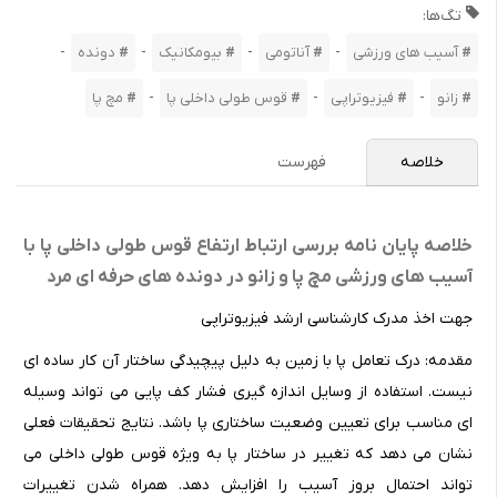
تگ‌ها:
علاقمندی
-
-
-
-
آسیب های ورزشی
آناتومی
بیومکانیک
دونده
ها
-
-
-
زانو
فیزیوتراپی
قوس طولی داخلی پا
مچ پا
خلاصه
فهرست
خلاصه پایان نامه بررسی ارتباط ارتفاع قوس طولی داخلی پا با
آسیب های ورزشی مچ پا و زانو در دونده های حرفه ای مرد
جهت اخذ مدرک کارشناسی ارشد فیزیوتراپی
مقدمه: درک تعامل پا با زمین به دلیل پیچیدگی ساختار آن کار ساده ای
نیست. استفاده از وسایل اندازه گیری فشار کف پایی می تواند وسیله
ای مناسب برای تعیین وضعیت ساختاری پا باشد. نتایج تحقیقات فعلی
نشان می دهد که تغییر در ساختار پا به ویژه قوس طولی داخلی می
تواند احتمال بروز آسیب را افزایش دهد. همراه شدن تغییرات