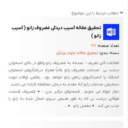
این پایان نامه در دو بخش تنظیم شده است. در بخش اول آناتومی،
مطالب مرتبط با این موضوع:
بیومکانیک و مطالب ضروری در موردآشنایی با قوسهای کف پائی و
نحوه اندازه گیری قوس طولی داخلی شرح داده می شود. در بخش دوم،
تحقیق مقاله آسیب دیدگی غضروف زانو ( آسیب
کار تحقیقاتی حاضر با عنوان "بررسی ارتباط ارتفاع قوس طولی داخلی پا
زانو )
با شیوع آسیب های مچ و زانوی دونده های حرفه ای مرد" ارائه میگردد
تعداد صفحه:
۳۷
بخش اول
دسته بندی:
تحقیق مقاله علوم پزشکی
اطلاعات کلی تعریف – صدمه به غضروف زانو واقع در بالای استخوان
درشت نی . صدمات غضروف زانو غالباً همراه دررفتگیهای استخوان
کشکک یا کشیدگیهای رباطی زانو خواهد بود . بعضی اوقات جهت
1-آناتومی پا:
تشخیص صدمات زانو که مقدم به درمان محافظه کارانه می باشند ،
دچار ابهام می شویم . قسمتهای درگیر بدن : ● غضروف قسمت
1-1-استخوان شناسی پا :
فوقانی درشت نی که به طور طبیعی نیروی اعمال شده به زانو را
استخوان بندی پا از سه قسمت تشکیل شده است: تارس Tarsus(مچ
جذب می کند . ● مفصل زانو . ● ...
پا)، متاتارس Metatarsus (کف پا) و انگشتان Phalanges. تارس
شامل هفت استخوان از نوع کوتاه بنام های تالوس، کالکانئوس،
ناویکولار، سه استخوان کانئیفورم داخلی، میانی، خارجی و کوبوئید می