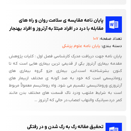
پلنتار فلکشن می برد[1].
علاوه بر تری سپس سورای پنج عضله دیگر نیز به پلنتار فلکشن مچ پا
پایان نامه مقایسه ی سلامت روان و راه های
کمک می کنند. پرونئوس برویس و پرونئوس لانگوس در خارج محور
مقابله با درد در افراد مبتلا به آرتروز و افراد بهنجار
طولی پا قرار می گیرند و همزمان در پا ابداکشن و پرونیشن نیز ایجاد
تعداد صفحه:
۱۰۷
می کنند. تیبیالیس خلفی، فلکسور دیژیتوروم لانگوس و فلکسور
دسته بندی:
پایان نامه علوم پزشکی
هالوسیس لانگوس در داخل محور طولی قرار می گیرند و همزمان
اداکشن و سوپینیشن تولید می کنند. پلنتار فلکشن خالص تنها نتیجه
پایان نامه جهت دریافت مدرک کارشناسی فصل اول : کلیات پژوهش
مقدمه بیماری آرتروز یکی از قدیمی ترین بیماری هایی است که تا
فعالیت متوازن عضلات خارجی و داخلی می باشد. با این همه عملکرد
کنون بشرشناخته است.این بیماری جزو گروه بیماری های
این عضلات را که می توان پلنتار فلکسور های کمکی نامید، در قیاس با
روماتیسمی است که خود به صد گونه ی مختلف ازبیمار های
تری سپس سورایی نسبتاً کم است. قدرت تری سپس سورایی معادل
آرتروزی وروماتیسمی تقسیم می شود. واه روماتیسم معمولاٌ مربوط
65 کیلوگرم وزن است، در حالیکه توان کل پلنتار فلکسورهای کمکی
است به شرایط ملتهب ودرد ناک قسمت های مختلف بدن مانند
معادل 5/0 کیلوگرم وزن، یعنی یک چهاردهم توان کل می باشد. پس از
کمر درد،سیاتیک والتهاب اعصاب.در حالی که آرتروز ...
پارگی تاندون آشیل وقتی پا آزاد و بدون تحمل وزن باشد، پلنتار
فلکسورهای کمکی می توانند به صورت فعال مچ پا را به پلنتار فلکشن
ببرند. اما تنها تری سپس سورایی قادراست به فرد امکان دهد تا روی
تحقیق مقاله رگ به رگ شدن و در رفتگی
نوک انگشتان بایستد. از بین رفتن این حرکت علامت تشخیصی پارگی