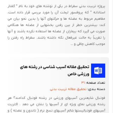
قابل ملاحظه ای به بیرون برآمده می شود.
پروژه تربیت بدنی سقراط در یکی از نوشته های خود به نام ” گفتار
این عضله به صورت مستقیم و بویژه غیرمستقیم پلنتار فلکشن
استادانه “ که پروفسور لیخت آن را مورد بررسی قرار داده است،
تولید می کند؛ مستقیم با پایین بردن سرمتاتارس اول و غیرمستقیم با
مفاهیم مربوط به عضله ها و حرکتهای آنها را بدین نحو بیان می
کند: بیشترین خطر از بین رفتن بخشهایی از عضله ها هنگامی
کشیدن متاتارس اول رو به خارج، بطوری که متاتارس های داخلی و
صورت می گیرد که بیماران از عضله ها استفاده نکرده باشند و آنها
خارجی به اصطلاح قطعه واحدی را می سازند. تری سپس سورای به
را تقریباً به حالت غیرفعال نگه داشته باشند. سقراط راه رفتن را
عنوان یک پلنتار فلکسور –بطور مستقیم- تنها روی متاتارس خارجی
موجب کاهش چاقی و ...
عمل می کند. لذا با کوپل شدن متاتارسهای خارجی و داخلی،
تحقیق مقاله آسیب شناسی در رشته های
ورزشی خاص
تعداد صفحه:
۳۱
دسته بندی:
تحقیق مقاله تربیت بدنی
فوتبال شایعترین آسیبهای ورزشی در رشته فوتبال کدامند؟ هر
رشته ورزشی نمای ویژه ای از آسیبها را نشان می دهد . اکثریت
آسیبهای فوتبالیستها شالم آسیبهای نسج نرم ( تاندون و عضله ) و