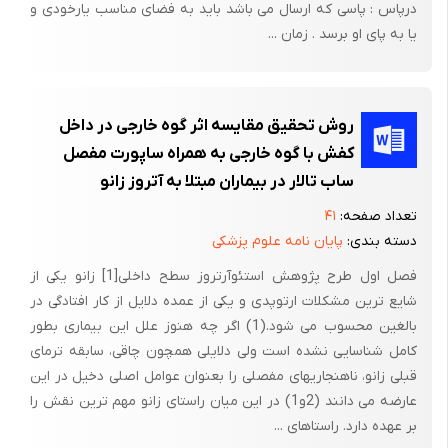
درپاس : پاسی که ارسال می باشد باید به فضای مناسب یارخودی و
امر در دو دورسی فلکسور دیگر مچ پا صادق نیست و اکستانسور
یا به پای او برسد . زمان ...
دیژیتوروم لانگوس و اکستانسور هالوسیس لانگوس از طریق انگشتان
روی پا عمل می کنند و لذا در صورتی که انگشتان بطور پسیو یا توسط
عضلات اینتراسئوس در وضعیت صاف یا فلکشن قرار گیرند، در این
روش تحقیق مقایسه اثر گوه خارجی در داخل
صورت این عضلات قادر به دورسی فلکشن مچ پا خواهند بود؛ اما اگر
کفش با گوه خارجی به همراه ساپورت مفصل
اینتراسئوس ها فلج شوند، فلکشن مچ پا با دفورمیتی چنگالی
ساب تالار در بیماران مبتلا به آتروز زانو
شدن[1]انگشتان همراه خواهد بود[1].
تعداد صفحه:
۴۱
2-2-1- عضلات پلنتار فلکسور مچ پا:
دسته بندی:
پایان نامه علوم پزشکی
تمامی پلنتار فلکسور های مچ پا در خلف محور عرضی مچ پا قرار دارند.
فصل اول طرح پژوهش استئوآرتروز سطح داخلی[1] زانو یکی از
شش پلنتار فلکسور در مچ پا وجود دارند که در عمل تری سپس
شایع ترین مشکلات ارتوپدی و یکی از عمده دلایل از کار افتادگی در
سورای (گاستروکنیموس) از پلنتار فلکسور های کارآمد است. هرنوع
بالغین محسوب می شود.(1) اگر چه هنوز علل این بیماری بطور
حرکتی که با اکستنشن همزمان مچ پا و زانو مثل صعود از کوه و یا
کامل شناسایی نشده است ولی دلایلی همچون چاقی، سابقه ترمای
قبلی زانو، ناهنجاریهای مفصلی را بعنوان عوامل اصلی دخیل در این
دویدن همراه باشد، فعالیت گاستروکنیموس را تسهیل می کند. وقتی از
عارضه می دانند (2و1) در این میان راستای زانو مهم ترین نقش را
وضعیت دورسی فلکشن مچ پا و اکستنشن زانو شروع می کنیم، تری
بر عهده دارد. راستاهای ...
سپس سورای به حداکثر کارآیی می رسد و با انقباض خود مچ پا را به