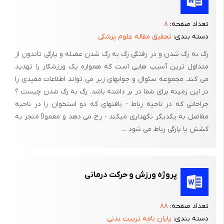
تاندون مذکوراست[1].
تعداد صفحه:
۸
3-2-1- عضلات پروناتور :
دسته بندی:
تحقیق مقاله علوم پزشکی
این عضلات در خلف محور عرضی و خارج محور طولی قرار می گیرند و
رگ به رگ شدن و در رفتگی رگ به رگ شدن عضله و پارگی تاندون از
همزمان حرکات پلنتار فلکشن، ابداکشن و پرونیشن را تولید می کنند.
متداول ترین آسیب هایی است که همواره یک ورزشکار را تهدید
پرونئوس برویس به توبرکل خارجی قاعده متاتارس پنجم ختم می
می کند. مجموعه سئوال و جوابهای زیر می تواند اطلاعات مفیدی را
در این زمینه برای شما در بر داشته باشد. رگ به رگ شدن چیست ؟
شود. عمل ابداکتوری این عضله کاراتر از پرونئوس لانگوس است و با
جراحاتی که در ناحیه رباط - بافتهای که دو استخوان را در ناحیه
بالا بردن متاتارس های خارجی در نیمه قدامی پا پرونیشن تولید می
مفاصل به یکدیگر نگهداری میکند - رخ می دهد و معمولآ منجر به
کند. عضلات پرونئوس ترشیوس و اکستانسور دیژیتوروم لانگوس،
کشش یا پارگی رباط می شود ...
عضله مذکور را در این عمل همراهی می کنند و در عین حال مچ پا را
نیز به دورسی فلکشن می برند[1]..
پرونئوس لانگوس هم در حرکات پا و هم در حرکات استاتیک و دینامیک
پروژه ورزش و حرکت درمانی
قوس های کف پایی نقش بسزایی را ایفا می کند.
این عضله مثل پرونئوس برویس یک ابداکتور است و کانترکچر آن
تعداد صفحه:
۸۸
سبب انحراف پا رو به خارج می شود. در عین حال مالئول داخلی بطور
دسته بندی:
پایان نامه تربیت بدنی