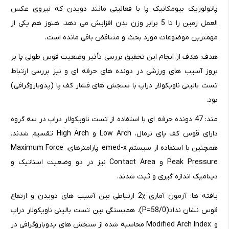
پاتولوزیک بیومکانیک پا با فعالیتی مانند دویدن که نیروی عکس
العمل زمین را تا 5 برابر وزن بدن افزایش می دهد، هنوز هم یکی از
مهمترین موضوعات مورد بحث و متناقض باقی مانده است.
هدف: هدف از انجام این تحقیق بررسی تأثیر وضعیت قوس طولی پا بر
بروز آسیب های ورزشی در دونده های حرفه ای و نیز بررسی ارتباط
تست بالینی ناویکولار دراپ با سنجش های فشار کف پا (پدوباروگرافی)
بود.
متد: 47 دونده حرفه ای با استفاده از تست ناویکولار دراپ در سه گروه
دارای قوس کف پای نرمال، Low Arch و High Arch تقسیم شدند.
همچنین با استفاده از سیستم emed-x پارامترهایMaximum Force ،
Peak Pressure و Contact Area نیز در دو وضعیت استاتیک و
دینامیک اندازه گیری و ثبت شدند.
یافته ها: آزمون آماری 2χ ارتباطی بین آسیب های دویدن و ارتفاع
قوس نشان نداد(58/0=P). همبستگی بین تست بالینی ناویکولار دراپ
و Modified Arch Index محاسبه شده از سنجش های پدوباروگرافی در