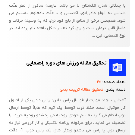
با چنگالی شدن انگشتان پا می باشد. عارضه مذکور از نظر علّت
دو عضله ای که داخل این محور قرار می گیرند، یعنی اکستانسور
شناسی به انواع مادرزادی، اکتسابی و با علّت نامعلوم تقسیم می
هالوسیس لانگوس و تیبیالیس قدامی، همزمان اداکشن و سوپینیشن
شود. همچنین برخی از منابع از پای گود نرم، که به وسیله حرکات و
را به وجود می آورند. تیبیالیس قدامی که از محور طولی دورتر قرار
ماساژ قابل درمان است و پای گرد تغییر شکل یافته نام برده اند. در
گرفته اداکتور و سوپیناتور قدرتمند تری است. دو عضله ای که خارج
نوع اکتسابی، این ...
محور طولی قرار دارند یعنی اکستانسور دیژیتوروم لانگوس و پرونئوس
ترشیوس همزمان ابداکتور و پروناتور می باشند و پرونئوس ترشیوس
در مقایسه با اکستانسور دیژیتوروم پروناتور و ابداکتور توانمندتری
تحقیق مقاله ورزش های دوره راهنمایی
است. از این رو برای نیل به دورسی فلکشن خالص مچ پا، بدون هر
گونه اداکشن و سوپینیشن یا ابداکشن و پرونیشن، این دو گروه عضله
تعداد صفحه:
۲۵
می باید همزمان و به صورت متوازن به انقباض در آیند. لذا این
دسته بندی:
تحقیق مقاله تربیت بدنی
عضلات آنتاگونیست و سینرژیست یکدیگر محسوب می شوند. از چهار
عضله مسئول دورسی فلکشن مچ پا، دو عضله مستقیماً به استخوان
آشنایی با چند مهارت از فوتبال پاس دادن: پاس دادن یکی از اصول
کار فوتبال است. حفظ توپ توسط یک تیم که غابلاً توسط ارسال
های تارسال و متاتارسال منتهی می شود؛ تیبیالیس قدامی به
توپ انجام می گیرد به تیم خودی روحیه می بخشدو روحیه حریف را
کونئیفورم داخلی و متاتارس اول ختم می شود و پرونئوس ترشیوس
تضعیف می نماید . برای هرگونه برنامه تاکتیکی یا کار گروهی نیاز به
به دورسوم قاعده متاتارس پنجم اتصال می یابد. بنابراین عملکرد آنها
ارسال توپ یا پاس می باشدو ویژگی های یک پاس خوب. 1- دقت
بلاواسطه و مستقیم است و نیازی به کمک عضلات دیگر نیست. این