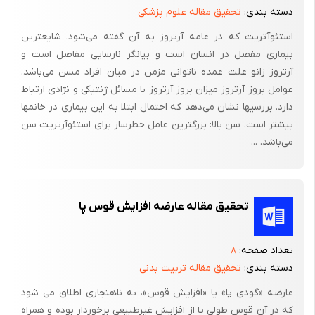
(Y) و محور طولی پا (Z). محور عرضی (XX) از دو مالئول می گذرد و
دسته بندی:
تحقیق مقاله علوم پزشکی
بر محور مچ پا منطبق می باشد. محور عرضی (XX) جلوی صفحه
استئوآتریت که در عامه آرتروز به آن گفته می‌شود، شایعترین
فرونتال قرار می گیرد و حرکات دورسی و پلنتار فلکشن مچ پا در صفحه
بیماری مفصل در انسان است و بیانگر نارسایی مفاصل است و
ساﮊیتال حول این محور انجام می شود. محور طولی ساق (Y) محوری
آرتروز زانو علت عمده ناتوانی مزمن در میان افراد مسن می‌باشد.
عمودی است و حرکت ابداکشن و اداکشن پا در صفحه ترنسورس، حول
عوامل بروز آرتروز میزان بروز آرتروز با مسائل ژنتیکی و نژادی ارتباط
این محور اتفاق می افتد. محور طولی پا (Z) محوری افقی است و در
دارد. بررسیها نشان می‌دهد که احتمال ابتلا به این بیماری در خانمها
بیشتر است. سن بالا: بزرگترین عامل خطرساز برای استئوآرتریت سن
صفحه ساﮊیتال قرار می گیرد. کف پا می تواند حول این محور به سمت
می‌باشد. ...
داخل، پایین و خارج بچرخد. مشابه این حرکت پا در دست، حرکات
سوپینیشن و پرونیشن می باشد[1].
2-1- عضلات پا:
تحقیق مقاله عارضه افزایش قوس پا
1-2-1- عضلات دورسی فلکسور مچ پا:
تمامی عضلاتی که در جلوی محور عرضی قرار گرفته اند دورسی
تعداد صفحه:
۸
فلکسورهای مچ پا محسوب می شوند، اما این عضلات را می توان بسته
دسته بندی:
تحقیق مقاله تربیت بدنی
به موقعیت آنها نسبت به محور طولی پا به دو گروه فرعی دیگر
عارضه «گودی پا» یا «افزایش قوس»، به ناهنجاری اطلاق می شود
تقسیم نمود:
که در آن قوس طولی پا از افزایش غیرطبیعی برخوردار بوده و همراه