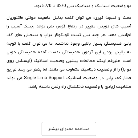
دو وضعیت استاتیک و دینامیک بین 32/0 تا 57/0 بود.
بحث و نتیجه گیری: می توان گفت بدلیل ماهیت مولتی فاکتوریال
آسیب های دویدن تغییر در ارتفاع قوس نمی تواند ریسک آسیب را
افزایش دهد. هر چند بین تست ناویکولار دراپ و سنجش های کف
پایی همبستگی بسیار بالایی وجود نداشت، اما می توان گفت با توجه
به بالینی بودن این آزمون همبستگی بدست آمده همبستگی خوبی
است. علیرغم اینکه مطالعات پیشین وضعیت استاتیک (ایستادن روی
دو پا) را از وضعیت دینامیک متفاوت می دانند، اما بنظر می رسد توزیع
فشار کف پایی در وضعیت استاتیک Single Limb Support می تواند
مشابهت زیادی با وضعیت فانکشنال راه رفتن داشته باشد.
مقدمه:
مشاهده محتوای بیشتر