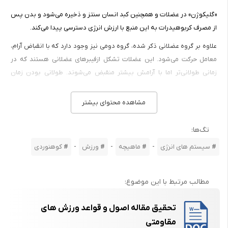
«گلیکوژن» در عضلات و همچنین کبد انسان سنتز و ذخیره می‌شود و بدن پس
از مصرف کربوهیدرات به این منبع با ارزش انرژی دسترسی پیدا می‌کند.
علاوه بر گروه عضلانی ذکر شده، گروه دومی نیز وجود دارد که با انقباض آرام،
معامل حرکت می‌شود. این عضلات تشکل ازفیبرهای عضلانی هستند که در
زمانی طولانی‌تر اما با آرامش بیشتر منقبض می‌شوند. طولانی بودن زمان
فعالیت آن‌ها، نیاز به اکسیژن را مصرح می‌کند و مانند گروه پیشین قادر به
فعالیت در شرایط بیهوازی نیستند. حضور اکسیژن قدرت این عضلات را بیشتر
مشاهده محتوای بیشتر
می‌کند.
تگ‌ها:
عضلات سازنده پاها، ران، تنه، شیبت که به قسط وضعیت بدن کمک می‌کنند و
جزو گروه عضلات طویل هستند، عموماً در گروه دوم قرار دارند.
-
-
-
سیستم های انرژی
ماهیچه‌
ورزش
کوهنوردی
سیستم انرژی
همانطور که ذکر شد، عضله برای فعالیت و انجام کار نیازمند به انرژی است. و
مطالب مرتبط با این موضوع:
انرژی دست که توانایی انجام کار را می‌دهد. مهمترین و اصلی‌تین منبع انرژی
عضلانی ATp است. بر اساس قانون اول ترمودینامیک انرژی هرگز بوجود
تحقیق مقاله اصول و قواعد ورزش های
نمی‌آید و از بین هم نمی‌رود بلکه از شکلی به شکل دیگر و سرانجام به گرما
مقاومتی