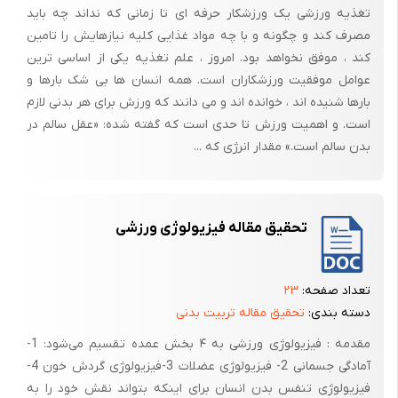
فسفاژن، نام دارد بدست می‌آید. سودمندی این دستگاه در سرعت بکارگیری
تغذیه ورزشی یک ورزشکار حرفه ای تا زمانی که نداند چه باید
انرژی است و نه در مقدار آن. انرژی ذخیره شده در درون سلولهای عضلانی به
مصرف کند و چگونه و با چه مواد غذایی کلیه نیازهایش را تامین
کند ، موفق نخواهد بود. امروز ، علم تغذیه یکی از اساسی ترین
دو صورت می‌باشد: یکی در ملکول ATp و دیگری در فسفوکراتین یا (Pc) . البته
عوامل موفقیت ورزشکاران است. همه انسان ها بی شک بارها و
انرژی آزاد شده از تجزیه pc بطور مستقیم برای انجام کار عضلانی مورد
بارها شنیده اند ، خوانده اند و می دانند که ورزش برای هر بدنی لازم
استفاده قرار نمی‌گیرد.
است. و اهمیت ورزش تا حدی است که گفته شده: «عقل سالم در
در این‌جا آنزیم «کراتین کینیاز» از ملکول «فسفوکراتین» در یک فعالیت بیهوازی
بدن سالم است.» مقدار انرژی که ...
و سرع ملکول پرانرژی ATp را تولید می‌کند.
CPC یا فسفو کراتین در عرض چند ثانیه تمام می‌شود به همین خاطر اکثر
معضله فقط برای یک فعالیت کوتاه مدت و سریع است. برای ادامه این روند و
تحقیق مقاله فیزیولوژی ورزشی
کسب توان لازم، سیستم آنزیمی بوری وارد عمل می‌شود.
ب – دستگاه درگیر فعایت‌های شدید و سریع: هنگامی که عضله در یک
تعداد صفحه:
۲۳
فعالیت خیلی شدید برای بیش از 15 تا 20 ثانبه منقبض شود، این دستگاه که
دسته بندی:
تحقیق مقاله تربیت بدنی
«گلیکویز بیهوازی، نام دارد، دستگاه غالب تأمین انرژی به حساب می‌آید. این
سیستم بسیار پیچیده‌تر از سیستم فسفاژن است و تقریباً نیازمند به 12
مقدمه : فیزیولوژی ورزشی به ۴ بخش عمده تقسیم می‌شود: 1-
واکنش آنزیمی است.
آمادگی جسمانی 2- فیزیولوژی عضلات 3-فیزیولوژی گردش خون 4-
فیزیولوژی تنفس بدن انسان برای اینکه بتواند نقش خود را به
دستگاه فسفاژن و گلیکویز انرژی زیادی تولید نمی‌کنند، ولی برتری این دو