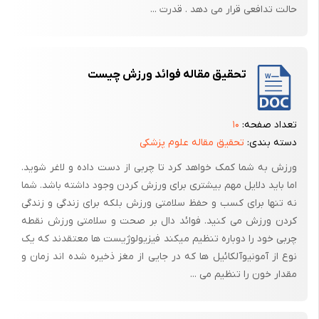
همانطور که اشاره شد در این سیستم به کمک اکسیژن از منابع غذای مختلف
حالت تدافعی قرار می دهد . قدرت ...
انرژی تولید می‌شود. که این منابع غذایی عبارتند از: کربوهیدرات‌ها، چربی‌ها و
پروتئین‌ها.
کربوهیدرات‌ها از 2 منبع دیگر و با سرعت بیشتر متابولیسم می‌شود. اگر غذا
تحقیق مقاله فوائد ورزش چیست
کربوهیدرات نداشته باشد یا ذخایر گلیکوژن بدن تقریباً به اتمام برسد تولید
انرژی مختل می‌شود و در نتیجه بدن ناگزیر است برای ایجاد انرژی از مواد
پروتئینی و چربی‌ها استفاده کند. بنابراین باید، در برنامه غذایی مقدار کافی
تعداد صفحه:
۱۰
کربوهیدرات موجود باشد، در غیر اینصورت، منابع پروتئین غذایی، که در
دسته بندی:
تحقیق مقاله علوم پزشکی
ترسیم، رشد و نمو سلولس نقش حیاتی بر عهده دارند، برای سوخت و تولید
ورزش به شما کمک خواهد کرد تا چربی از دست داده و لاغر شوید.
کالری به مصرف می‌رسند. حتی ممکن است در این مسیر مقداری از پرتئینهای
اما باید دلایل مهم بیشتری برای ورزش کردن وجود داشته باشد. شما
ساختمانی بدن نیز تجزیه و مصرف شوند.
نه تنها برای کسب و حفظ سلامتی ورزش بلکه برای زندگی و زندگی
هر 3 واکنش ناشی از سوختن 3 دسته ماده غذایی را «گلیکولیز هوازی»
کردن ورزش می کنید. فوائد دال بر صحت و سلامتی ورزش نقطه
چربی خود را دوباره تنظیم میکند فیزیولوژیست ها معتقدند که یک
می‌نامند چون از اکسیژن استفاده کرده و محصول نهایی مورد استفاده هر 3
نوع از آمونیوآلکائیل ها که در جایی از مغز ذخیره شده اند زمان و
گلوکز است.
مقدار خون را تنظیم می ...