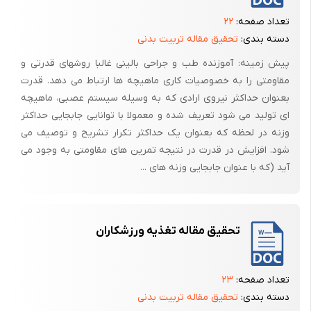
تبدیل می‌شود. انرژی شیمیائی موجود در پیوندهای ملکول ATp نیز بر اساس
تعداد صفحه:
۲۲
همین قانون به انرژی مکانیکی در انقباضات عضلانی تبدیل می‌شود.
دسته بندی:
تحقیق مقاله تربیت بدنی
وقتی عضله‌ای مورد استفاده قرار می‌گیرد بر اثر یک فعل و انفعال شیمیائی
پیش زمینه: آموزنده طب و جراحی بالینی غالبا روشهای قدرتی و
ملکول ATp می‌شکند و انرژی لازم آزاد می‌شود.
مقاومتی را به خصوصیات کاری ماهیچه ها ارتباط می دهد. قدرت
موجود در تار عضلانی
بعنوان حداکثر نیروی ارادی که به وسیله سیستم عصبی، ماهیچه
ای تولید می شود تعریف شده و معمولا با توانایی جابجایی حداکثر
البته انرژی ذخیره شده در یک ملکول ATp تنها جهت 2 یا 3 انقباض عضلانی
وزنه در لحظه که بعنوان یک حداکثر تکرار تشریح و توصیف می
کند وبا یک انقباض سریع مصرف می‌شود و کافی است. پس نیاز بهوجود ATp
شود. افزایش در قدرت در نتیجه تمرین های مقاومتی به وجود می
بیشتر، حیاتی است!!
آید (که با عنوان جابجایی وزنه های ...
در بدن ما 3 سیستم آنزیمی مختلف در رفع این نیاز شرکت دارند. دخالت
هرکدام از این سیستم‌ها بستگی به نوع عملکرد ماهیچه (کند یا تند انقباض
بودن آن) و هدف نهایی از حرکت (استقامت – قدرت – سرعت) دارد، که در زیر
تحقیق مقاله تغذیه ورزشکاران
به شرح مختصر می‌پردازیم.
سیستم‌های مختلف تولید ATp
تعداد صفحه:
۲۳
الف – سیستم آنزیمی فعالیتهای سرعتی: در جائیکه سرعت عضله اصلی‌ترین
دسته بندی:
تحقیق مقاله تربیت بدنی
منظور ار بکار گرفتن آن است ATp مورد نیاز از ساده‌ترین دستگاه انرژی که