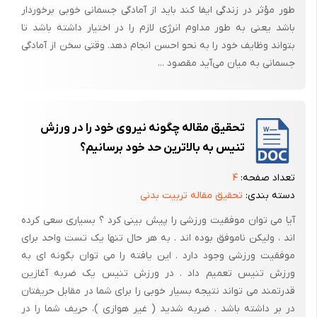
طور مؤثر در زندگی ایفا کند باید از آمادگی جسمانی خوبی برخوردار
سیستم تأمین انرژی اسنیت که بدون حضور اکسیژن (بیهوازی) عمل می‌کنند.
باشد یعنی به طور مداوم انرژی لازم را در اختیار داشته باشد تا
بنابراین دو سیستم مذکور در دقایق اولیه‌ی ورزشهای بسیار شدید سیستم
بتواند وظایف خود را به نحو احسن انجام دهد. وقتی سخن از آمادگی
غالب هستند.
جسمانی به میان می‌آید مقصود ...
بنابراین آنزیم لازم جهت این فعل و انفعال در کمتر از 2 دقیقه به اتمام
می‌رسد. اما آنچه در این زمان کوتاه اتقاق می‌افتد تجزیه گلوکز به شکل زیر
است.
تحقیق مقاله چگونه نیروی خود را در ورزش
اگر فعالیت ورزشی ادامه یابد سیستم سومی وارد عمل می‌شود:
تنیس به بالاترین حد خود برسانیم؟
ج – سیستم آنزیمی فعالیت‌های استقامتی: که دستگاه هوازی یا اکسیژن نام
تعداد صفحه:
۴
دارد. این دستگاه بسیار پیچیده‌تر از 2 دستگاه قبلی است. و در آن بدن به
دسته بندی:
تحقیق مقاله تربیت بدنی
کمک اکسیژن از منابع غذایی مختلف تولید انرژی می‌کند. به این فرایند تنفس
آیا می توان موفقیت ورزشی را پیش بینی کرد ؟ بسیاری سعی کرده
سلولی هم می‌گویند. در سیستم هوازی اکسیژن و قند برای تأمین سوخت و
اند ، ولیکن ناموفق بوده اند . به هر حال تنها یک تست واحد برای
انرژی مورد نیاز بکار گرفته می‌شوند. توان ورزشکار پس از 2 دقیقه از گذشت
موفقیت ورزشی وجود دارد . این یافته را می توان بگونه ای به
فعالیت و تحت فشار قرار گرفتن بسته به وضعیت هوازی او است. (به همین
ورزش تنیس تعمیم داد . در ورزش تنیس یک ضربه آغازین
خاطر به کوهنواردان توصیه می‌شود از فعالیت‌های هوازی در طی هفته غالف
قدرتمند می تواند نتیجه بسیار خوبی را برای شما در مقابل حریفتان
نباشند.)
در بر داشته باشد . ضربه شدید ( غیر هوازی )، حریف شما را در