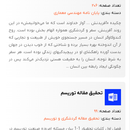
تعداد صفحه:
۲۰۶
بایستی به نکات مهمی توجه داشت که فاکتورهای زیادی را برای
دسته بندی:
پایان نامه مهندسی معماری
تشخیص این امر در نظر گرفت. از مهم‌ترین این فاکتورها بحث اجرایی
چکیده «آفریدنش … آواز خداوند است که ما می‌خوانیمش» در این
بودن و ایجاد کششی مناسب در مخاطبین آینده خود است. میزان و
روند آفرینش، سفر و گردشگری همواره الهام بخش بوده است. روح
نوع تعدد کاربری‌ها در پروژه‌های موردنظر از دیگر فاکتورهاست. باید
کندوکاوگر انسان در مسیر جستجوی خویش از طبیعت و تجاربی که
توجه داشت که تعدد کاربری‌ها در این مجموعه تا چه حد می‌تواند
از آن اندوخته بهره بسیار برده و شناختی که از خوب دیدن در جهان
پاسخگو باشد.
بدست آورده راهگشای او در پیچیدگیهای زندگی بوده است. هر سفر
شناخت دقیق نوع مخاطب پاسخ اصلی این سؤال است. قطعاً متناسب
به شرط توجه، انسان را به حقیقت هستی نزدیک‌تر می‌کند پس در
چگونگی ایجاد رابطه بین انسان ...
با نوع جنس و سن مخاطب بایستی به خلق فضاهای خاص پرداخت.
چرا که عدم توجه به این مسأله خود رکودی را ایجاد خواهد کرد که غیر
قابل جبران است. پس کاربری‌های موردنیاز یک توریست از درجه مهمی
در این تقسیم‌بندی برخوردار است.
تحقیق مقاله توریسم
بحث مربوط به زیبایی‌شناسی پروژه و ایجاد توجه به تمامی موارد ذکر
شده می‌تواند پروژه را هر چه بیشتر به سمت اجرایی شدن و بالا بردن
تعداد صفحه:
۹۹
دسته بندی:
تحقیق مقاله گردشگری و توریسم
ضریب اطمینان بالا از کسب موفقیت سوق دهد.
فصل اول کلیات تحقیق 1-1 بیان مسئله امروزه صنعت توریسم در
1-4- تعریف پروژه