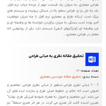
حسی- هنری مسلط می‌گردد. در مورد علم و فناوری نیز این پیوند آنها
طراحی معماری به عنوان یک قسمت مهم از چرخه حیات نرم افزار،
است که حداقل از 1850 به بعد باعث افزایش دخالت انسان در محیط
یک راه حل برا ی طراحی سطح بالا در مسائل پیچیده و سیستم های
بزرگ است. اینکه طراح ی معماری نرم افزار تا چه میزان موفقیت
و تغییر منظر شهری، روستایی و حومه‌ای به ویژه در شهرهای صنعتی
آمیز بوده است بستگی به میزان برآوردن خواسته ها ی وظیفه ای و
می‌گردد مجموع این تضادها در واقع نشان دهنده یک دوگانگی اساسی
غیر وظیفه ای (ویژگیهای کیفی) سیستم دارد. یکی از روشهایی که
در نحوه تفکر و عمل طراحی منظر شهری در طول تاریخ است، انسان
معمار در طراحی معماری ...
همراه با طبیعت و انسان در مقابل طبیعت.
-2-2اقامت
-1-2-2بررسی تاریخ اقامت :
تحقیق مقاله نظری به مبانی طراحی
نخستین اتاق های پذیرایی از مهمانان در زمان قدیم، قسمتی ازخانه
های مسکونی شخصی بود و از مسافران مانند اعضای خانواده پذیرایی
تعداد صفحه:
۲۲
دسته بندی:
تحقیق مقاله مهندسی معماری
می شد. در دوران باستان در خاورمیانه و کشورهای شرقی از رباطها،
کاروانسراها و مسافرخانه ها استفاده می شد . اما در روزگاران مدرن تر
1 - 1 مبانی نظری طراحی منظور از مبانی نظری طراحی، مفاهیم و
همزمان با استفاده از دلیجان ، قطار ، کشتی ، اتومبیل ، اتوبوس و
اصولی است که حاکم بر خطوط اصلی طرح و سازنده ایده های آن
هواپیما در کنار افزایش تعداد مسافران ، نیاز به مسکن نیز افزایش
می باشد، این مفاهیم و اصول به همراه ضوابط فیزیکی طرح، نهایتا"
تعیین کننده کالبد اثر هنری می گردد. در هر اثر هنری منطقا" دو
یافت و در نتیجه هتل ها، متل ها، مسافرخانه ها و ... افزایش یافتند.