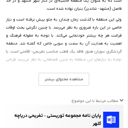
است که به عنوان یک منطقه حاشیه‌ای در کنار شهر مشهد و در حد
فاصل (مشهد- شاندیز) بنیان نهاده شده است.
ولی این منطقه با گذشت زمان چندان به جلو پیش نرفته است و نیاز
خاصی در این باره ضروری به نظر می‌رسد. با چنین نگرشی بحث اوقات
فراغت هر چه بیشتر خودنمایی می‌کند. با توجه به مقوله فرهنگ و
اهمیت به هدایت آن به سمت و سویی خاص که گفته شد، منطقه
گردشگری سوران هنوز فاقد یک قطب مناسب تفریحی- اقامتی است. با
توجه به نیازهای این منطقه به چنین فضاهایی به نظر می‌رسد طراحی
یک مجموعه گردشگری با کیفیت از جمله نیازهای رده اول این ناحیه از
اطراف مشهد است.
مشاهده محتوای بیشتر
1-2- روش‌های مطالعه وتحقیق
مطالب مرتبط با این موضوع:
1-3- تجزیه و تحلیل امکان‌سنجی پروژه
پایان نامه مجموعه توریستی – تفریحی دریاچه
پیش‌بینی این که پروژه در حال طراحی تا چه حد نزدیک به واقعیت
گلهر
است، یکی از ابعاد مهم تصمیم‌گیری‌ها در این مرحله‌ می‌باشد. در اینجا