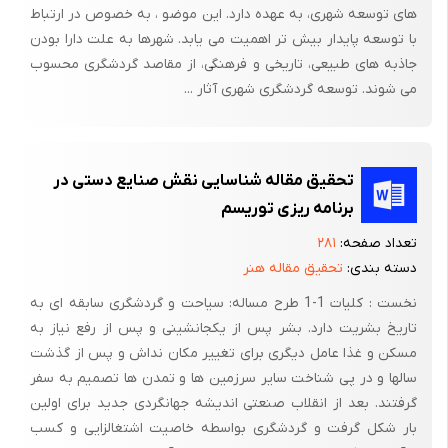
طور اجمالی می‌توان گفت:
های توسعه شهری، به عهده دارد. این موضو ، به خصوص در ارتباط
با توسعه پایدار بیش تر اهمیت می یابد. شهرها به علت دارا بودن
1-‌‌ عموم افراد جامعه علی‌الخصوص جامعه ایرانگردان، جهانگردان،
جاذبه های طبیعی، تاریخی و فرهنگی، از مقاصد گردشگری محسوب
مسافران و زائران مشهد مقدس که در طول مسیر به این مکان
می شوند. توسعه گردشگری شهری آثار ...
می‌رسند، می‌توانند از امکانات این مجموعه بهره‌مند شوند.
2- کلیه فضاهای موردنیاز یک توریسم به منظور اقامت راحت در این
مکان تعبیه گردیده است.
تحقیق مقاله شناسایی نقش صنایع دستی در
برنامه ریزی توریسم
3- فضاهای این مجموعه گردشگری را به سه بخش فضاهای عمومی،
خدماتی و اقامتی (سوئیت) می‌توان تقسیم کرد. در هر بخش بسته به
تعداد صفحه:
۲۸۱
نوع کاربری فضا سعی شده است که امکانات رفاهی خاصی طراحی شود.
دسته بندی:
تحقیق مقاله هنر
نخست : کلیات 1-1 طرح مساله: سیاحت و گردشگری سابقه ای به
فصل دوم : مرحله شناخت
تاریخ بشریت دارد. بشر پس از یکجانشینی و پس از رفع نیاز به
-1-2مقدمه:
مسکن و غذا عامل دیگری برای تغییر مکان نداش و پس از گذشت
سالها و در پی شناخت سایر سرزمین ها و تمدن ها تصمیم به سفر
در دومین گام از این رساله مبحث شناخت مطرح می شود.
گرفتند. بعد از انقلاب صنعتی اندیشه جهانگردی جدید برای اولین
در این مبحث (مطالعات پایه) با توجه به مفاهیم رساله (توریستی ،
بار شکل گرفت و گردشگری بواسطه خاصیت اشتغالزایی و کسب
تفریحی ، اقامتی) به بررسی مفاهیم پایه و تعاریف لازم که برای مواجه