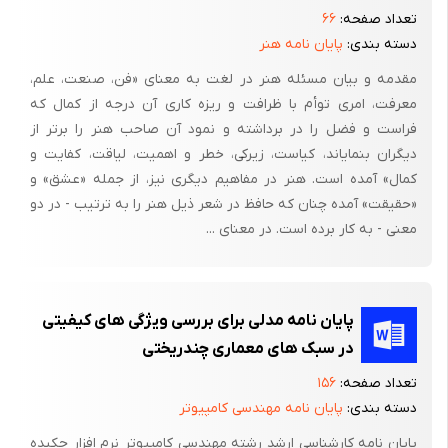
تعداد صفحه:
۶۶
اما در نگرش دوم که ریشه در فلسفه انسان‌گرایی غربی دارد،
دسته بندی:
پایان نامه هنر
انسان‌گرایی تنها فلسفه زندگی تلقی می‌گردد و لذا هر فرد در جستجوی
منافع خود است و سعی می‌کند حتی با نادیده گرفتن همه چیز، آن را به
مقدمه و بیان مسئله هنر در لغت به معنای «فن، صنعت، علم،
معرفت، امری توأم با ظرافت و ریزه کاری آن درجه از کمال که
دست آورد.
فراست و فضل را در برداشته و نمود آن صاحب هنر را برتر از
البته باید توجه داشت که این دو نگرش در تلفیق با دیدگاه‌های
دیگران بنمایاند، کیاست، زیرکی، خطر و اهمیت، لیاقت، کفایت و
اجتماعی و امکانات علمی و فنی و هنری در دوران مختلف، تأثیرات
کمال» آمده است. هنر در مفاهیم دیگری نیز، از جمله «عشق» و
متفاوتی را به ویژه بر منظر شهری به جای گذارده‌اند. نگرش اول از لحاظ
«حقیقت» آمده چنان که حافظ در شعر ذیل هنر را به ترتیب - در دو
اجتماعی بیشتر فردگراست و لذا شکل منظر از خلاقیت‌های فردی
معنی - به کار برده است. در معنای ...
تبعیت می‌کند، در این نگرش تمایزی بین خصوصیات هنری و
جنبه‌های علمی وجود ندارد و از هر دو شیوه جسم- هنری و علمی-
منطقی استفاده می‌‌شود.
پایان نامه مدلی برای بررسی ویژگی های کیفیتی
در سبک های معماری چندریختی
نگرش دوم جامعه‌گرا است و طراحی منظر از تصمیماتی که برای کل
جامعه اتخاذ می‌شود، متأثر می‌گردد. در این نگرش تمایز بین هنر و علم
تعداد صفحه:
۱۵۶
که از دوران ساده‌گرایی، فلسفه دکارتی و علم نیوتنی آغاز می‌شودف
دسته بندی:
پایان نامه مهندسی کامپیوتر
تشدید شده و به تدریج شیوه‌های علمی- منطقی به جای روش‌های
پایان نامه کارشناسی ارشد رشته مهندسی کامپیوتر نرم افزار چکیده