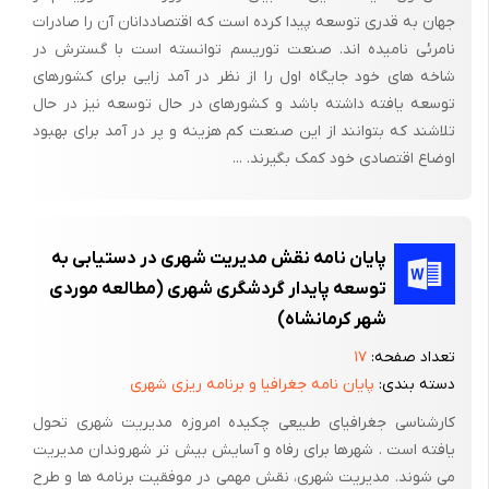
جهان به قدری توسعه پیدا کرده است که اقتصاددانان آن را صادرات
منظور بررسی اهداف مشترکی است که در طراحی یک مجموعه
نامرئی نامیده اند. صنعت توریسم توانسته است با گسترش در
گردشگری می‌توان در نظر گرفت. این اهداف عبارتند از:
شاخه های خود جایگاه اول را از نظر در آمد زایی برای کشورهای
توسعه یافته داشته باشد و کشورهای در حال توسعه نیز در حال
-‌ چه قشری از جامعه را باید طلب کند؟
تلاشند که بتوانند از این صنعت کم هزینه و پر در آمد برای بهبود
- این مجموعه از چه نوع و دارای چه سطح کیفی است؟
اوضاع اقتصادی خود کمک بگیرند. ...
- چه نوع سرویس و یا امکانات رفاهی باید در آن ارایه شود؟
- بر کدام یک از فعالیت‌های عمومی آن باید تأکید کرد؟
پایان نامه نقش مدیریت شهری در دستیابی به
در این رابطه تهیه لیستی از خلاصه کاربری‌های عمومی و اصلی الزامی
توسعه پایدار گردشگری شهری (مطالعه موردی
است. تهیه فهرست دقیق از فضاهای درآمدزا، که بر مبنای آن فضاهای
شهر کرمانشاه)
خدماتی و پشتیبانی طراحی گردد.
تعداد صفحه:
۱۷
این فهرست هسته مرکزی طرح و توسعه فضا را تشکیل می‌دهد. این
دسته بندی:
پایان نامه جغرافیا و برنامه ریزی شهری
در حالی است که حتی تهیه لیست اجمالی از ملزومات مربوط به
کارشناسی جغرافیای طبیعی چکیده امروزه مدیریت شهری تحول
رستوران، کافی شاپ و... بر ابعاد و اندازه آنها در طراحی فضایی مثل
یافته است . شهرها برای رفاه و آسایش بیش تر شهروندان مدیریت
آشپزخانه بسیار مؤثر است. به منظور پاسخگویی به سؤالات فوق به
می شوند. مدیریت شهری، نقش مهمی در موفقیت برنامه ها و طرح