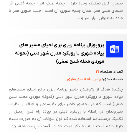
سیمای قابل تفکیک وجود دارد: - جنبه عینی اثر - جنبه ذهنی اثر
-2-2-2تعریف اماکن اقامتی (موقت) :
سیمای عینی هنر، همان جنبه صوری آن است . جنبه صوری هنر با
ماده به عنوان ابزار، سر و ...
اماکن اقامتی موقت به مکانهای گفته می شود که مسافران و
جهانگردان مدتی(معمولاً بیش از سه روز و کمتر از یک ماه) را در آن
مکان برای گذراندن اوقات فراغت و تعطیلات و استراحت به دور از
هیاهوی شهر مقیم شوند. این مکانها شامل هتل ها ( از یک تا پنج
پروپوزال برنامه ریزی برای احیای مسیر های
ستاره) ، متلها، مسافرخانه ها ، پلاژها ، ویلاها، کمپینگ ها و سایر اماکن
پیاده شهری با رویکرد مدرن شهر دینی (نمونه
اقامتی می باشند .
موردی محله شیخ صفی)
-3-2-2بررسی در سطح ایران :
تعداد صفحه:
۲۱
دسته بندی:
پایان نامه شهرسازی
در گذشته فضاهایی مانند ساباط، رباط ، کاربات ، کاروانسرا، خان ،
چکیده هدف از پژوهش حاضر برنامه ریزی برای احیای مسیرهای
مهمانخانه و دسکره و ... نقش مهمی را در ایجاد امکانات سیر و سفر در
پیاده شهری با رویکرد مدرن شهر دینی (نمونه موردی محله شیخ
داخل ایران ایجاد می کردند.
صفی) است که در تحقیق حاضر برای نظرسنجی و اطلاع از نظرات
در حال حاضر اماکن اقامتی به مکانهایی گفته می شود که مسافران و
شهروندان در رابطه با رویکرد دینی در پیاده راه های اردبیل از
جهانگردان مدتی را در آن مکان برای گذران اوقات فراغت و تعطیلات و
تکنیک پرسشنامه استفاده شده که نوع سؤالات آن به صورت بسته
طرح شده است. لازم به ذکر است که در قسمت پرسشنامه، چهار
استراحت ، تفریح ، بازدید از مناطق تاریخی و دیدنی و سایر مقاصد در